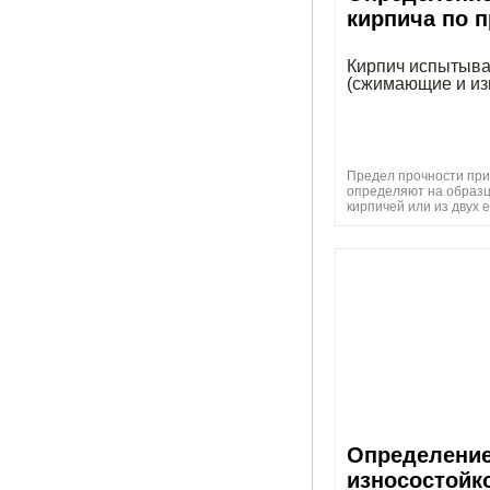
кирпича по 
Кирпич испытыва
(сжимающие и и
Предел прочности при
определяют на образц
кирпичей или из двух 
Определени
износостойк