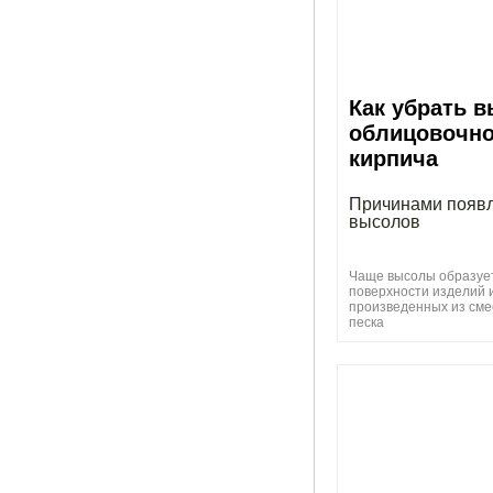
Как убрать 
облицовочно
кирпича
Причинами появ
высолов
Чаще высолы образуе
поверхности изделий 
произведенных из сме
песка