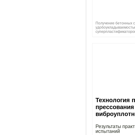
Получение бетонных с
удобоукладываемость
суперпластификаторо
Технология 
прессования
виброуплотн
Результаты практ
испытаний