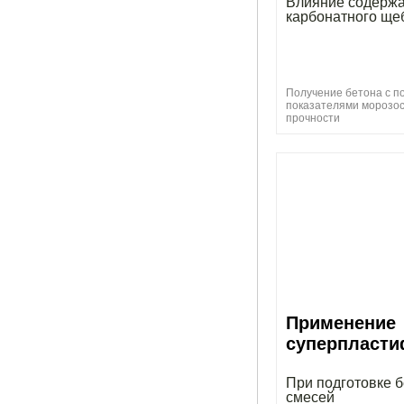
Влияние содерж
карбонатного ще
Получение бетона с 
показателями морозос
прочности
Применение
суперпласти
При подготовке 
смесей