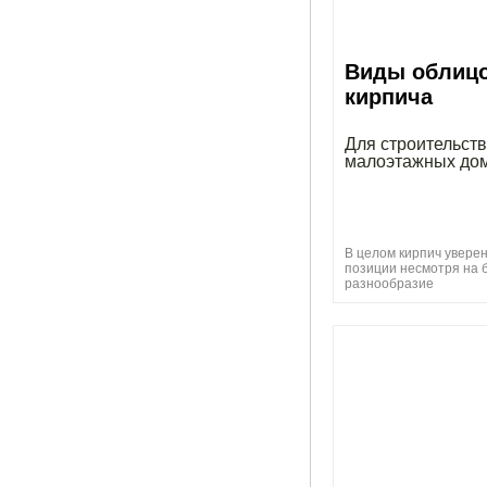
Виды облиц
кирпича
Для строительст
малоэтажных до
В целом кирпич увере
позиции несмотря на
разнообразие