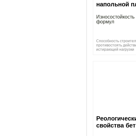
напольной п
Износостойкость
формул
Способность строител
противостоять действ
истирающей нагрузки
Реологическ
свойства бе