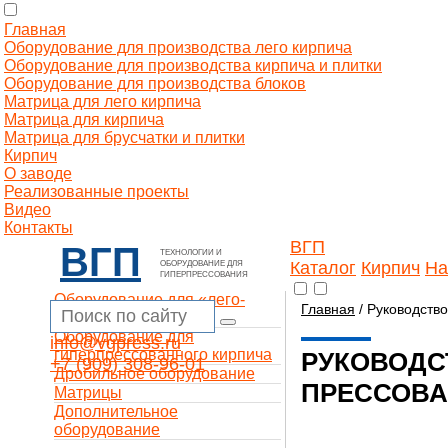
Главная
Оборудование для производства лего кирпича
Оборудование для производства кирпича и плитки
Оборудование для производства блоков
Матрица для лего кирпича
Матрица для кирпича
Матрица для брусчатки и плитки
Кирпич
О заводе
Реализованные проекты
Видео
Контакты
ВГП
ВГП
ТЕХНОЛОГИИ И
Каталог
Кирпич
На
ОБОРУДОВАНИЕ ДЛЯ
ГИПЕРПРЕССОВАНИЯ
Оборудование для «лего-
Главная
/ Руководство
кирпича»
Оборудование для
info@vgpress.ru
гиперпрессованного кирпича
РУКОВОДС
+7 (909) 308-96-01
Дробильное оборудование
ПРЕССОВА
Матрицы
Дополнительное
оборудование