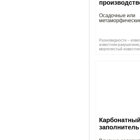
производств
Осадочные или
метаморфически
Разновидности – извес
известняк-ракушечник,
мергелистый известняк
Карбонатны
заполнитель