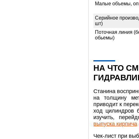
Малые объемы, оп
Серийное производ
шт)
Поточная линия (
обьемы)
НА ЧТО С
ГИДРАВЛИ
Станина восприн
на толщину мет
приводит к пере
ход цилиндров 
изучить, перей
выпуска кирпича
Чек-лист при выб