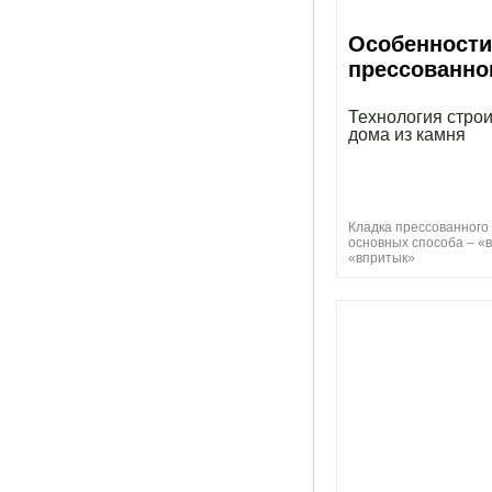
Особенности
прессованно
Технология стро
дома из камня
Кладка прессованного 
основных способа – «
«впритык»