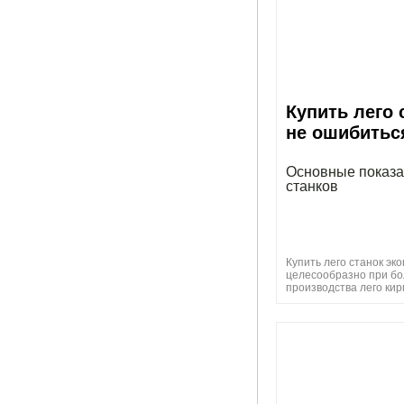
Купить лего 
не ошибитьс
Основные показа
станков
Купить лего станок эк
целесообразно при б
производства лего ки