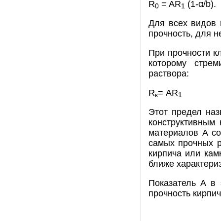
R
= AR
(1-α/b).
0
1
Для всех видов 
прочность, для н
При прочности к
которому стрем
раствора:
R
= AR
к
1
Этот предел наз
конструктивным
материалов А со
самых прочных р
кирпича или кам
ближе характериз
Показатель А в 
прочность кирпич