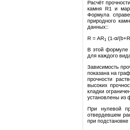
Расчёт прочност
камня R1 и мар
Формула справе
природного кам
данных::
R = AR
(1-α/(b+
1
В этой формуле 
для каждого вида
Зависимость про
показана на граф
прочности раст
высоких прочнос
кладки ограниче
установлены из 
При нулевой пр
отвердевшем рас
при подстановке 