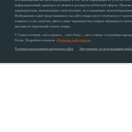
информационный характер и не является договором публичной оферты. Производи
характеристики, комплектацию и конструкцию, не ухудшающие эксплуатационные 
Изображения и цвет представленного на сайте товара могут отличаться от ориг
товаров и услуг, наличия, цвета и иных характеристик товаров обращаться к кон
произвести тщательный осмотр товара.
* Словосочетания «лего-кирпич», «лего-блок», «лего-станок» и подобные вариац
Group. Подробнее в разделе «
Правовая информация
»
Условия использования материалов сайта
Уведомление об использовании файл