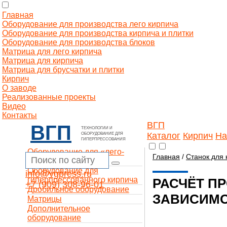
Главная
Оборудование для производства лего кирпича
Оборудование для производства кирпича и плитки
Оборудование для производства блоков
Матрица для лего кирпича
Матрица для кирпича
Матрица для брусчатки и плитки
Кирпич
О заводе
Реализованные проекты
Видео
Контакты
ВГП
ВГП
ТЕХНОЛОГИИ И
Каталог
Кирпич
На
ОБОРУДОВАНИЕ ДЛЯ
ГИПЕРПРЕССОВАНИЯ
Оборудование для «лего-
Главная
/
Станок для 
кирпича»
Оборудование для
info@vgpress.ru
гиперпрессованного кирпича
РАСЧЁТ П
+7 (909) 308-96-01
Дробильное оборудование
ЗАВИСИМО
Матрицы
Дополнительное
оборудование