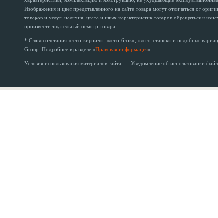
характеристики, комплектацию и конструкцию, не ухудшающие эксплуатационные 
Изображения и цвет представленного на сайте товара могут отличаться от ориг
товаров и услуг, наличия, цвета и иных характеристик товаров обращаться к кон
произвести тщательный осмотр товара.
* Словосочетания «лего-кирпич», «лего-блок», «лего-станок» и подобные вариац
Group. Подробнее в разделе «
Правовая информация
»
Условия использования материалов сайта
Уведомление об использовании файл