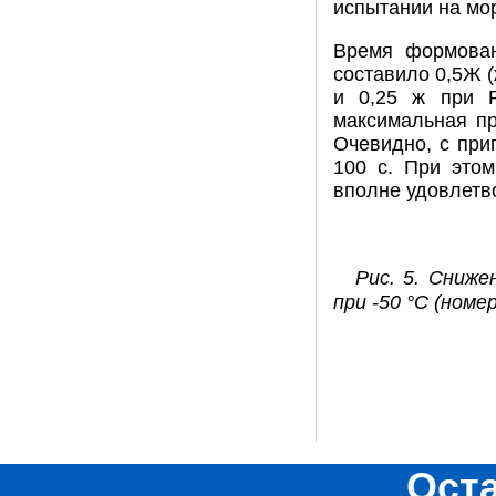
испытании на мо
Время формован
составило 0,5Ж (
и 0,25 ж при 
максимальная пр
Очевидно, с при
100 с. При этом
вполне удовлетв
Рис. 5. Сниж
при -50 °С (номе
Ост