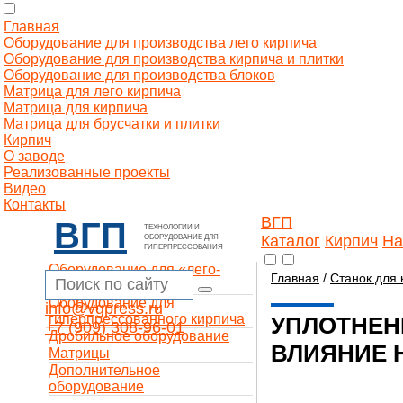
Главная
Оборудование для производства лего кирпича
Оборудование для производства кирпича и плитки
Оборудование для производства блоков
Матрица для лего кирпича
Матрица для кирпича
Матрица для брусчатки и плитки
Кирпич
О заводе
Реализованные проекты
Видео
Контакты
ВГП
ВГП
ТЕХНОЛОГИИ И
Каталог
Кирпич
На
ОБОРУДОВАНИЕ ДЛЯ
ГИПЕРПРЕССОВАНИЯ
Оборудование для «лего-
Главная
/
Станок для 
кирпича»
Оборудование для
info@vgpress.ru
гиперпрессованного кирпича
УПЛОТНЕН
+7 (909) 308-96-01
Дробильное оборудование
ВЛИЯНИЕ 
Матрицы
Дополнительное
оборудование