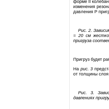
форме II колебан
изменения резон
давления Р пригр
Рис. 2. Завис
= 20 см жесткос
пригруза соответ
Пригруз будет ра
На
рис. 3
предст
от толщины слоя
Рис. 3. Зави
давлениях пригру