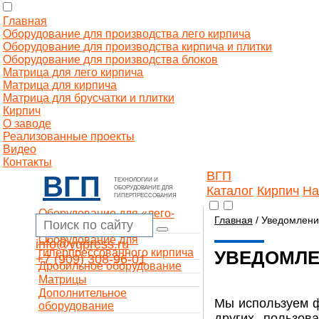
Главная
Оборудование для производства лего кирпича
Оборудование для производства кирпича и плитки
Оборудование для производства блоков
Матрица для лего кирпича
Матрица для кирпича
Матрица для брусчатки и плитки
Кирпич
О заводе
Реализованные проекты
Видео
Контакты
ВГП
ВГП
ТЕХНОЛОГИИ И
Каталог
Кирпич
На
ОБОРУДОВАНИЕ ДЛЯ
ГИПЕРПРЕССОВАНИЯ
Оборудование для «лего-
Главная
/ Уведомлени
кирпича»
Оборудование для
info@vgpress.ru
гиперпрессованного кирпича
УВЕДОМЛЕ
+7 (909) 308-96-01
Дробильное оборудование
Матрицы
Дополнительное
Мы используем фа
оборудование
других пользов