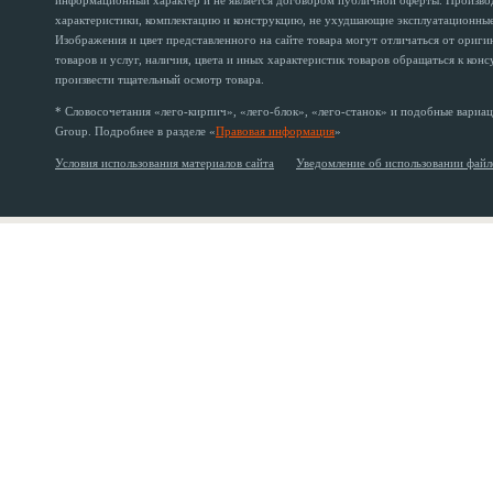
информационный характер и не является договором публичной оферты. Производи
характеристики, комплектацию и конструкцию, не ухудшающие эксплуатационные 
Изображения и цвет представленного на сайте товара могут отличаться от ориг
товаров и услуг, наличия, цвета и иных характеристик товаров обращаться к кон
произвести тщательный осмотр товара.
* Словосочетания «лего-кирпич», «лего-блок», «лего-станок» и подобные вариац
Group. Подробнее в разделе «
Правовая информация
»
Условия использования материалов сайта
Уведомление об использовании файл