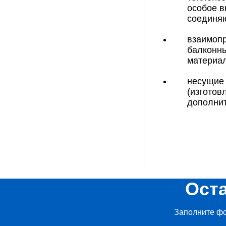
особое в
соединяю
взаимоп
балконн
материал
несущие 
(изготов
дополнит
Ост
Заполните фо