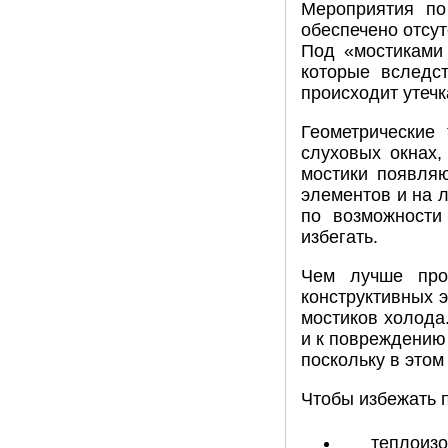
Мероприятия по
обеспечено отсу
Под «мостиками
которые вследст
происходит утеч
Геометрические
слуховых окнах,
мостики появляю
элементов и на л
по возможности
избегать.
Чем лучше пр
конструктивных 
мостиков холода
и к повреждению
поскольку в этом
Чтобы избежать 
теплоизо