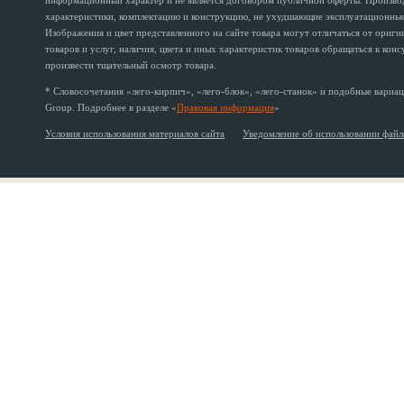
информационный характер и не является договором публичной оферты. Производи
характеристики, комплектацию и конструкцию, не ухудшающие эксплуатационные 
Изображения и цвет представленного на сайте товара могут отличаться от ориг
товаров и услуг, наличия, цвета и иных характеристик товаров обращаться к кон
произвести тщательный осмотр товара.
* Словосочетания «лего-кирпич», «лего-блок», «лего-станок» и подобные вариац
Group. Подробнее в разделе «
Правовая информация
»
Условия использования материалов сайта
Уведомление об использовании файл