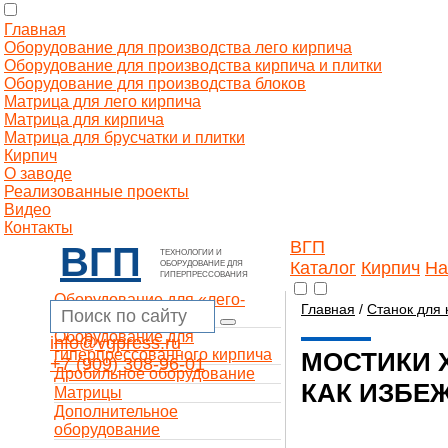
Главная
Оборудование для производства лего кирпича
Оборудование для производства кирпича и плитки
Оборудование для производства блоков
Матрица для лего кирпича
Матрица для кирпича
Матрица для брусчатки и плитки
Кирпич
О заводе
Реализованные проекты
Видео
Контакты
ВГП
ВГП
ТЕХНОЛОГИИ И
Каталог
Кирпич
На
ОБОРУДОВАНИЕ ДЛЯ
ГИПЕРПРЕССОВАНИЯ
Оборудование для «лего-
Главная
/
Станок для 
кирпича»
Оборудование для
info@vgpress.ru
гиперпрессованного кирпича
МОСТИКИ 
+7 (909) 308-96-01
Дробильное оборудование
КАК ИЗБЕ
Матрицы
Дополнительное
оборудование