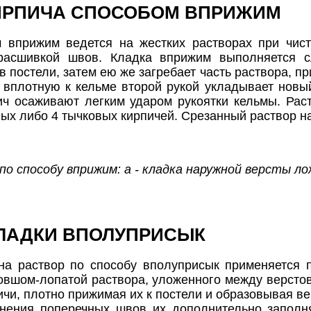
ИРПИЧА СПОСОБОМ ВПРИЖИМ
 вприжим ведется на жестких растворах при чист
расшивкой швов. Кладка вприжим выполняется 
в постели, затем ею же загребает часть раствора, п
е вплотную к кельме второй рукой укладывает новый
ч осаживают легким ударом рукоятки кельмы. Рас
вых либо 4 тычковых кирпичей. Срезанный раствор н
 по способу вприжим: а - кладка наружной версты ло
ЛАДКИ ВПОЛУПРИСЫК
на раствор по способу вполуприсык применяется п
овшом-лопатой раствора, уложенного между версто
ичи, плотно прижимая их к постели и образовывая в
нения поперечных швов их дополнительно заполня