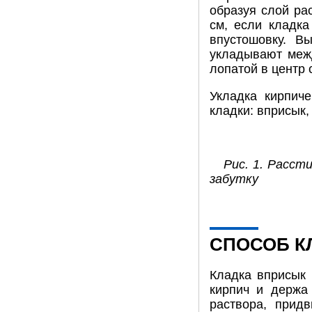
образуя слой ра
см, если кладка
впустошовку. В
укладывают меж
лопатой в центр 
Укладка кирпич
кладки: вприсык,
Рис. 1. Расст
забутку
СПОСОБ К
Кладка вприсык 
кирпич и держа 
раствора, прид