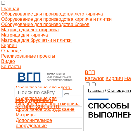
Главная
Оборудование для производства лего кирпича
Оборудование для производства кирпича и плитки
Оборудование для производства блоков
Матрица для лего кирпича
Матрица для кирпича
Матрица для брусчатки и плитки
Кирпич
О заводе
Реализованные проекты
Видео
Контакты
ВГП
ВГП
ТЕХНОЛОГИИ И
Каталог
Кирпич
На
ОБОРУДОВАНИЕ ДЛЯ
ГИПЕРПРЕССОВАНИЯ
Оборудование для «лего-
Главная
/
Станок для 
кирпича»
Оборудование для
info@vgpress.ru
гиперпрессованного кирпича
СПОСОБЫ 
+7 (909) 308-96-01
Дробильное оборудование
ВЫПОЛНЕ
Матрицы
Дополнительное
оборудование