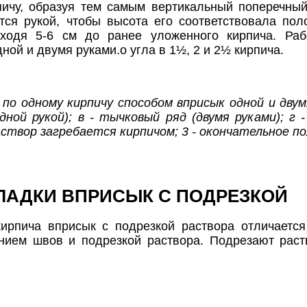
ичу, образуя тем самым вертикальный поперечный
тся рукой, чтобы высота его соответствовала по
оходя 5-6 см до ранее уложенного кирпича. Ра
ной и двумя руками.о угла в 1½, 2 и 2½ кирпича.
а по одному кирпичу способом вприсык одной и двумя
дной рукой); в - тычковый ряд (двумя руками); г -
раствор загребается кирпичом; 3 - окончательное п
ЛАДКИ ВПРИСЫК С ПОДРЕЗКОЙ
ирпича вприсык с подрезкой раствора отличается
нием швов и подрезкой раствора. Подрезают раст