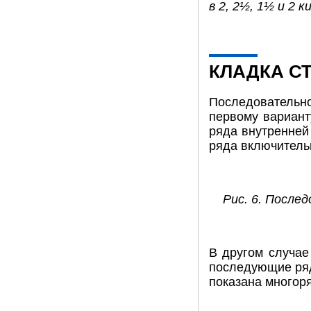
в 2, 2½, 1½ и 2 к
КЛАДКА С
Последовательно
первому вариант
ряда внутренней 
ряда включитель
Рис. 6. Послед
В другом случае
последующие ряд
показана многоря