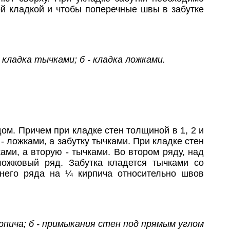
ой кладкой и чтобы поперечные швы в забутке
- кладка тычками; б - кладка ложками.
ядом. Причем при кладке стен толщиной в 1, 2 и
- ложками, а забутку тычками. При кладке стен
ми, а вторую - тычками. Во втором ряду, над
ложковый ряд. Забутка кладется тычками со
него ряда на ¼ кирпича относительно швов
кирпича; б - примыкания стен под прямым углом