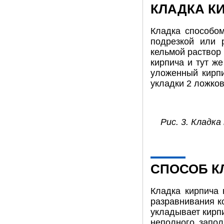
КЛАДКА К
Кладка способом
подрезкой или 
кельмой раствор 
кирпича и тут ж
уложенный кирпи
укладки 2 ложко
Рис. 3. Кладка
СПОСОБ К
Кладка кирпича 
разравнивания к
укладывает кирп
неполного запол