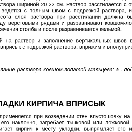
створа шириной 20-22 см. Раствор расстилается с о
 ведется с полным швом с подрезкой раствора, и
ысота слоя раствора при расстилании должна б
ду верстовыми рядами и разравнивают ковшом-лоп
сечения столба и после разравнивается кельмой.
ей на раствор и заполнение вертикальных швов
 вприсык с подрезкой раствора, вприжим и вполупри
илание раствора ковшом-лопатой Мальцева: а - под 
ЛАДКИ КИРПИЧА ВПРИСЫК
применяется при возведении стен впустошовку на 
его наклонно, загребает тычковой или ложковой 
вигает кирпич к месту укладки, выпрямляет его