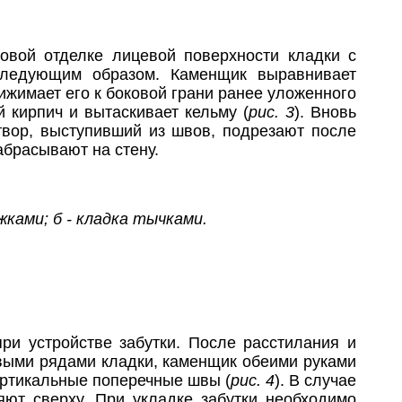
овой отделке лицевой поверхности кладки с
следующим образом. Каменщик выравнивает
рижимает его к боковой грани ранее уложенного
 кирпич и вытаскивает кельму (
рис. 3
). Вновь
твор, выступивший из швов, подрезают после
абрасывают на стену.
жками; б - кладка тычками.
ри устройстве забутки. После расстилания и
выми рядами кладки, каменщик обеими руками
ертикальные поперечные швы (
рис. 4
). В случае
ют сверху. При укладке забутки необходимо