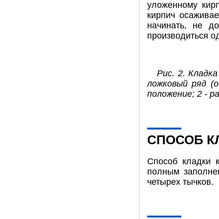
уложенному кирп
кирпич осаживае
начинать, не д
производиться од
Рис. 2. Кладк
ложковый ряд (о
положение; 2 - 
СПОСОБ К
Способ кладки к
полным заполне
четырех тычков.