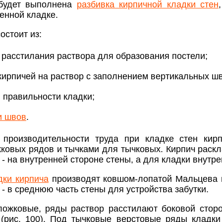
 будет выполнена
разбивка кирпичной кладки стен
енной кладке.
остоит из:
 расстилания раствора для образования постели;
кирпичей на раствор с заполнением вертикальных ш
 правильности кладки;
и швов
.
производительности труда при кладке стен кир
ковых рядов и тычками для тычковых. Кирпич раскла
- на внутренней стороне стены, а для кладки внутре
дки кирпича
производят ковшом-лопатой Мальцева в
 - в среднюю часть стены для устройства забутки.
ожковые, ряды раствор расстилают боковой сторо
(рис. 100). Под тычковые верстовые ряды кладки