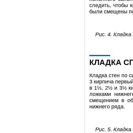
следить, чтобы 
были смещены по
Рис. 4. Кладка
КЛАДКА С
Кладка стен по с
3 кирпича первый
в 1½, 2½ и 3½ к
ложками нижнег
смещением в об
нижнего ряда.
Рис. 5. Кладка