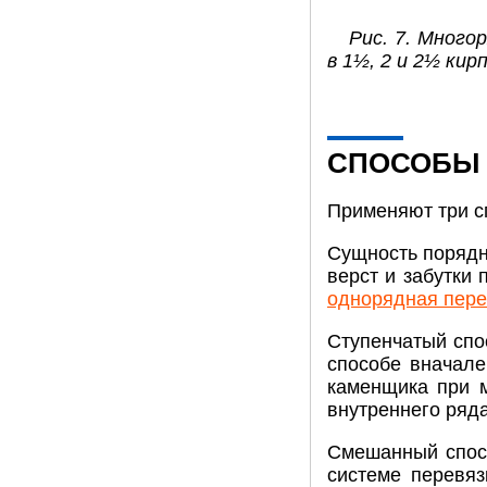
Рис. 7. Много
в 1½, 2 и 2½ кир
СПОСОБЫ 
Применяют три с
Сущность порядно
верст и забутки
однорядная пере
Ступенчатый спо
способе вначале
каменщика при 
внутреннего ряда
Смешанный спосо
системе перевяз