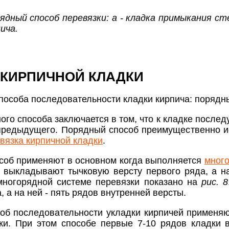
рядный способ перевязки: а - кладка примыкания ст
пича.
КИРПИЧНОЙ КЛАДКИ
пособа последовательности кладки кирпича: порядн
го способа заключается в том, что к кладке после
 предыдущего. Порядный способ преимущественно ис
вязка кирпичной кладки
.
соб применяют в основном когда выполняется
много
 выкладывают тычковую версту первого ряда, а н
многорядной системе перевязки показано на
рис. 8
, а на ней - пять рядов внутренней версты.
б последовательности укладки кирпичей применяют
ки. При этом способе первые 7-10 рядов кладки 