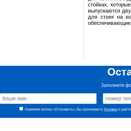
стойках, которы
выпускаются дву
для стоек на к
обеспечивающие 
Ост
Заполните фо
Нажимая кнопку «Отправить», Вы принимаете
Условия
и даёте