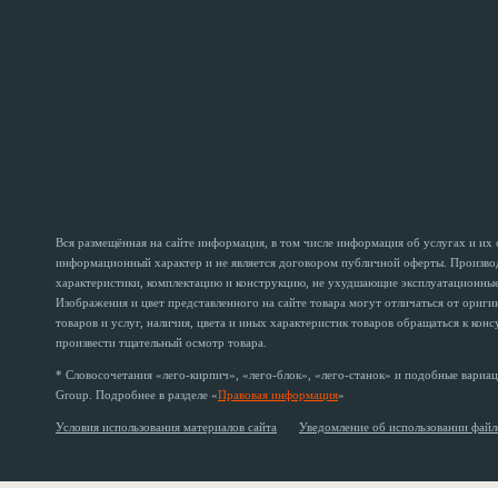
Вся размещённая на сайте информация, в том числе информация об услугах и их
информационный характер и не является договором публичной оферты. Производи
характеристики, комплектацию и конструкцию, не ухудшающие эксплуатационные 
Изображения и цвет представленного на сайте товара могут отличаться от ориг
товаров и услуг, наличия, цвета и иных характеристик товаров обращаться к кон
произвести тщательный осмотр товара.
* Словосочетания «лего-кирпич», «лего-блок», «лего-станок» и подобные вариац
Group. Подробнее в разделе «
Правовая информация
»
Условия использования материалов сайта
Уведомление об использовании файл