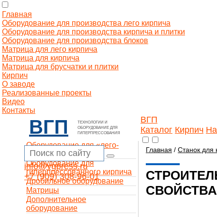
Главная
Оборудование для производства лего кирпича
Оборудование для производства кирпича и плитки
Оборудование для производства блоков
Матрица для лего кирпича
Матрица для кирпича
Матрица для брусчатки и плитки
Кирпич
О заводе
Реализованные проекты
Видео
Контакты
ВГП
ВГП
ТЕХНОЛОГИИ И
Каталог
Кирпич
На
ОБОРУДОВАНИЕ ДЛЯ
ГИПЕРПРЕССОВАНИЯ
Оборудование для «лего-
Главная
/
Станок для 
кирпича»
Оборудование для
info@vgpress.ru
гиперпрессованного кирпича
СТРОИТЕЛ
+7 (909) 308-96-01
Дробильное оборудование
СВОЙСТВА
Матрицы
Дополнительное
оборудование