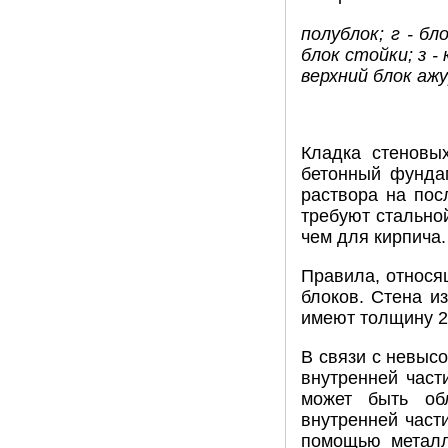
полублок; г - бл
блок стойки; з -
верхний блок аж
Кладка стеновы
бетонный фундам
раствора на пос
требуют стально
чем для кирпича.
Правила, относящ
блоков. Стена и
имеют толщину 20
В связи с невыс
внутренней част
может быть об
внутренней част
помощью металл