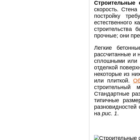
Строительные 
скорость. Стена
постройку тре
естественного к
строительства 
прочные; они пр
Легкие бетонны
рассчитанные и 
сплошными или и
отделкой поверх
некоторые из ни
или плиткой.
Об
строительный 
Стандартные ра
типичные разме
разновидностей 
на
рис. 1
.