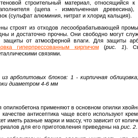
стеновой строительный материал, относящийся к
заполнителя (щепа - измельченная древесина),
ок (сульфат алюминия, нитрат и хлорид кальция).
ны строят из отходов лесообрабатывающей промыш
ны и достаточно прочны. Они свободно могут служ
и защиты от атмосферной влаги. Для защиты арб
цовка гиперпрессованным кирпичом
(
рис. 1
). С
таллическими связями.
 из арболитовых блоков: 1 - кирпичная облицовка
локи диаметром 4-6 мм
я опилкобетона применяют в основном опилки хвой
В качестве антисептика чаще всего используют кр
т иметь разные марки и массу, что зависит от коли
ериалов для его приготовления приведены на
рис. 2
.