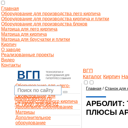
Главная
Оборудование для производства лего кирпича
Оборудование для производства кирпича и плитки
Оборудование для производства блоков
Матрица для лего кирпича
Матрица для кирпича
Матрица для брусчатки и плитки
Кирпич
О заводе
Реализованные проекты
Видео
Контакты
ВГП
ВГП
ТЕХНОЛОГИИ И
Каталог
Кирпич
На
ОБОРУДОВАНИЕ ДЛЯ
ГИПЕРПРЕССОВАНИЯ
Оборудование для «лего-
Главная
/
Станок для 
кирпича»
Оборудование для
info@vgpress.ru
гиперпрессованного кирпича
АРБОЛИТ:
+7 (909) 308-96-01
Дробильное оборудование
ПЛЮСЫ А
Матрицы
Дополнительное
оборудование