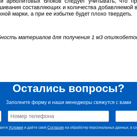
и арболитовых блоков следует учитывать, что пр
шивания составляющих и количества добавляемой в
жной марки, а при ее избытке будет плохо твердеть.
бность материалов для получения 1 м3 опилкобето
Остались вопросы?
Заполните форму и наши менеджеры свяжутся с вами
маете
Условия
и даёте своё
Согласие
на обработку персональных данных, в со