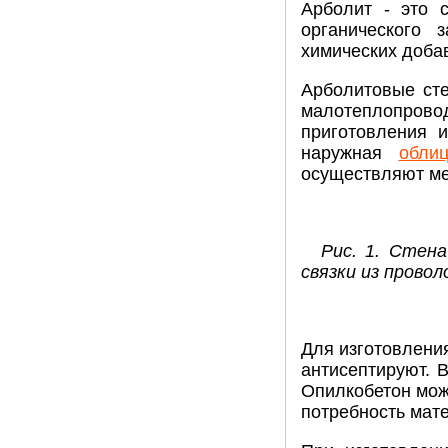
Арболит - это 
органического 
химических добав
Арболитовые сте
малотеплопровод
приготовления 
наружная
обли
осуществляют ме
Рис. 1. Стена
связки из прово
Для изготовлени
антисептируют. 
Опилкобетон може
потребность мат