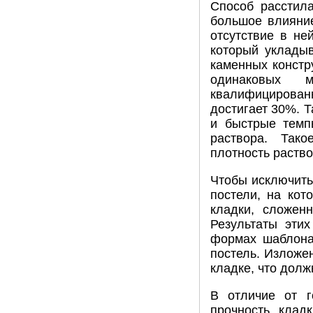
Способ расстил
большое влияние
отсутствие в не
который укладыв
каменных констр
одинаковых м
квалифицирован
достигает 30%. 
и быстрые темп
раствора. Так
плотность раств
Чтобы исключить
постели, на кот
кладки, сложен
Результаты эти
формах шаблона
постель. Изложе
кладке, что долж
В отличие от г
прочность клад