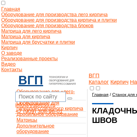
Главная
Оборудование для производства лего кирпича
Оборудование для производства кирпича и плитки
Оборудование для производства блоков
Матрица для лего кирпича
Матрица для кирпича
Матрица для брусчатки и плитки
Кирпич
О заводе
Реализованные проекты
Видео
Контакты
ВГП
ВГП
ТЕХНОЛОГИИ И
Каталог
Кирпич
На
ОБОРУДОВАНИЕ ДЛЯ
ГИПЕРПРЕССОВАНИЯ
Оборудование для «лего-
Главная
/
Станок для 
кирпича»
Оборудование для
info@vgpress.ru
гиперпрессованного кирпича
КЛАДОЧНЫ
+7 (909) 308-96-01
Дробильное оборудование
ШВОВ
Матрицы
Дополнительное
оборудование