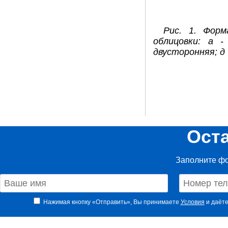
Рис. 1. Фор
облицовки: а -
двусторонняя; д -
Ост
Заполните фо
Нажимая кнопку «Отправить», Вы принимаете
Условия
и даёте