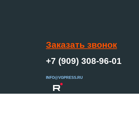
Заказать звонок
+7 (909) 308-96-01
INFO@VGPRESS.RU
R
Создание сайта
ер и не является
Вебцентр
сплуатационные
 просьба для уточнения
ельный осмотр товара.
еле «
Правовая