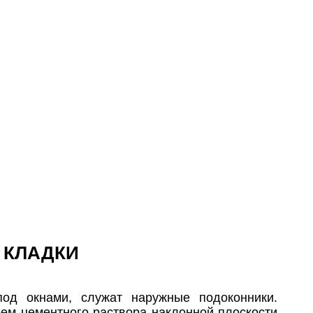
 КЛАДКИ
под окнами, служат наружные подоконники.
ем цементного раствора наклонной плоскости