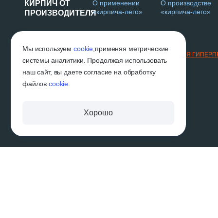
КИРПИЧ ОТ
О применении
О производстве
«кирпича-лего»
«кирпича-лего»
ПРОИЗВОДИТЕЛЯ
Г. НАБЕРЕЖНЫЕ ЧЕЛНЫ
Мы используем
cookie
,
применяя метрические
2019-2026 © «ВГП»
ТЕХНОЛОГИИ И ОБОРУДОВАНИЕ ДЛЯ ГИПЕР
системы аналитики. Продолжая использовать
наш сайт, вы даете согласие на обработку
файлов
cookie
.
Хорошо
Вся размещённая на сайте информация, в том числе информация об услугах и их
договором публичной оферты. Производитель оставляет за собой право вносить
характеристики изделий, без предварительного уведомления. Изображения и цвет
стоимости товаров и услуг, наличия, цвета и иных характеристик товаров обращ
* Словосочетания «лего-кирпич», «лего-блок», «лего-станок» и подобные вариац