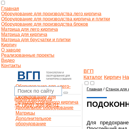
Главная
Оборудование для производства лего кирпича
Оборудование для производства кирпича и плитки
Оборудование для производства блоков
Матрица для лего кирпича
Матрица для кирпича
Матрица для брусчатки и плитки
Кирпич
О заводе
Реализованные проекты
Видео
Контакты
ВГП
ВГП
ТЕХНОЛОГИИ И
Каталог
Кирпич
На
ОБОРУДОВАНИЕ ДЛЯ
ГИПЕРПРЕССОВАНИЯ
Оборудование для «лего-
Главная
/
Станок для 
кирпича»
Оборудование для
info@vgpress.ru
гиперпрессованного кирпича
ПОДОКОНН
+7 (909) 308-96-01
Дробильное оборудование
Матрицы
Дополнительное
Для предохране
оборудование
Простейший вид 