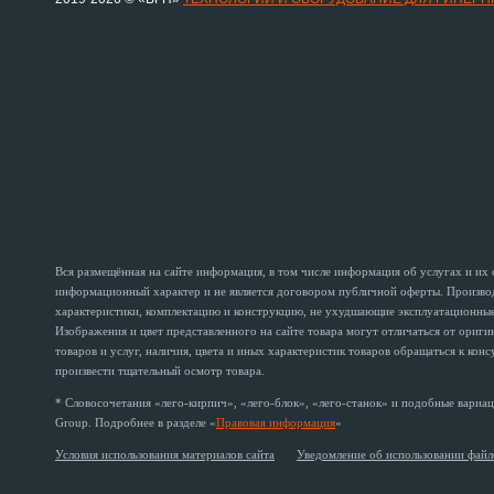
Вся размещённая на сайте информация, в том числе информация об услугах и их
информационный характер и не является договором публичной оферты. Производи
характеристики, комплектацию и конструкцию, не ухудшающие эксплуатационные 
Изображения и цвет представленного на сайте товара могут отличаться от ориг
товаров и услуг, наличия, цвета и иных характеристик товаров обращаться к кон
произвести тщательный осмотр товара.
* Словосочетания «лего-кирпич», «лего-блок», «лего-станок» и подобные вариац
Group. Подробнее в разделе «
Правовая информация
»
Условия использования материалов сайта
Уведомление об использовании файл