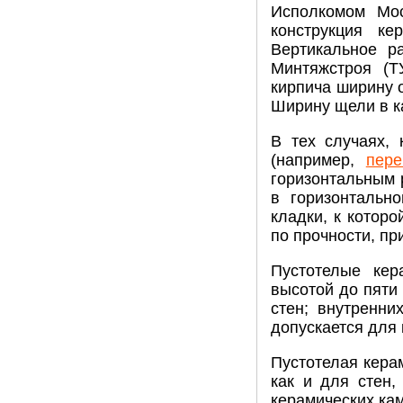
Исполкомом Мос
конструкция ке
Вертикальное р
Минтяжстроя (Т
кирпича ширину 
Ширину щели в к
В тех случаях,
(например,
пере
горизонтальным 
в горизонтальн
кладки, к котор
по прочности, пр
Пустотелые кер
высотой до пяти
стен; внутренни
допускается для
Пустотелая кера
как и для стен
керамических ка