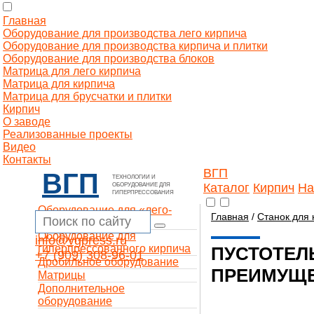
Главная
Оборудование для производства лего кирпича
Оборудование для производства кирпича и плитки
Оборудование для производства блоков
Матрица для лего кирпича
Матрица для кирпича
Матрица для брусчатки и плитки
Кирпич
О заводе
Реализованные проекты
Видео
Контакты
ВГП
ВГП
ТЕХНОЛОГИИ И
Каталог
Кирпич
На
ОБОРУДОВАНИЕ ДЛЯ
ГИПЕРПРЕССОВАНИЯ
Оборудование для «лего-
Главная
/
Станок для 
кирпича»
Оборудование для
info@vgpress.ru
гиперпрессованного кирпича
ПУСТОТЕЛ
+7 (909) 308-96-01
Дробильное оборудование
ПРЕИМУЩЕ
Матрицы
Дополнительное
оборудование