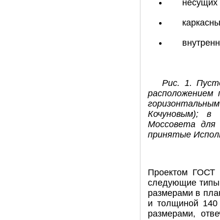
несущих 
каркасны
внутренн
Рис. 1. Пуст
расположением 
горизонтальны
Кочуновым); в
Моссовета для 
принятые Исполк
Проектом ГОСТ 
следующие типы к
размерами в пла
и толщиной 140 
размерами, отв