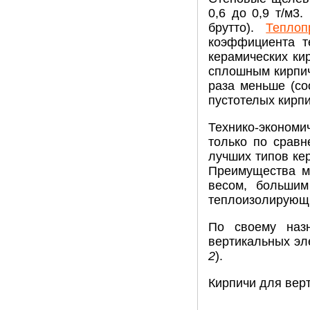
0,6 до 0,9 т/м3
брутто).
Теплоп
коэффициента т
керамических ки
сплошным кирпич
раза меньше (соо
пустотелых кирп
Технико-экономи
только по сравн
лучших типов ке
Преимущества м
весом, большим
теплоизолирующи
По своему наз
вертикальных эл
2
).
Кирпичи для верт