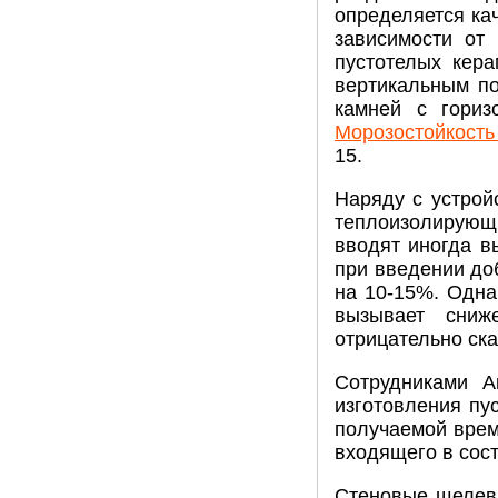
определяется ка
зависимости от
пустотелых кера
вертикальным по
камней с гориз
Морозостойкость
15.
Наряду с устрой
теплоизолирующ
вводят иногда в
при введении до
на 10-15%. Одна
вызывает сниж
отрицательно ска
Сотрудниками А
изготовления пу
получаемой врем
входящего в сост
Стеновые щелеви