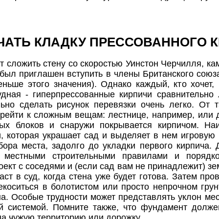
АЧАТЬ КЛАДКУ ПРЕССОВАННОГО 
т сложить стену со скоростью Уинстон Черчилля, к
 был приглашен вступить в члены Британского сою
ньше этого значения). Однако каждый, кто хочет,
удная - гиперпрессованные кирпичи сравнительно 
ьно сделать рисунок перевязки очень легко. От т
ерейти к сложным вещам: лестнице, например, или 
ых блоков и снаружи покрывается кирпичом. На
и, которая украшает сад и выделяет в нем игрову
бора места, задолго до укладки первого кирпича.
ь местными строительными правилами и порядко
ект с соседями и (если сад вам не принадлежит) з
аст в суд, когда стена уже будет готова. Затем пр
екоситься в болотистом или просто непрочном грун
на. Особые трудности может представлять уклон ме
й системой. Помните также, что фундамент долже
на чужую территорию или дорожку.