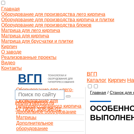
Главная
Оборудование для производства лего кирпича
Оборудование для производства кирпича и плитки
Оборудование для производства блоков
Матрица для лего кирпича
Матрица для кирпича
Матрица для брусчатки и плитки
Кирпич
О заводе
Реализованные проекты
Видео
Контакты
ВГП
ВГП
ТЕХНОЛОГИИ И
Каталог
Кирпич
На
ОБОРУДОВАНИЕ ДЛЯ
ГИПЕРПРЕССОВАНИЯ
Оборудование для «лего-
Главная
/
Станок для 
кирпича»
Оборудование для
info@vgpress.ru
гиперпрессованного кирпича
ОСОБЕННО
+7 (909) 308-96-01
Дробильное оборудование
ВЫПОЛНЕ
Матрицы
Дополнительное
оборудование