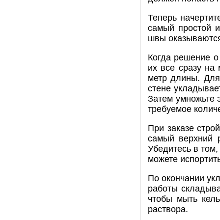
Теперь начертит
самый простой и
швы оказываются
Когда решение о
их все сразу на
метр длины. Для
стене укладывае
Затем умножьте э
требуемое количе
При заказе стро
самый верхний 
Убедитесь в том,
можете испортить
По окончании укл
работы складыва
чтобы мыть кел
раствора.