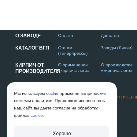
О ЗАВОДЕ
Оплата
Доставка
КАТАЛОГ ВГП
Станки
Заводы (Линии)
(Гиперпрессы)
КИРПИЧ ОТ
О применении
О производстве
«кирпича-лего»
«кирпича-лего»
ПРОИЗВОДИТЕЛЯ
Г. НАБЕРЕЖНЫЕ ЧЕЛНЫ
Мы используем
cookie
,
применяя метрические
2019-2026 © «ВГП»
ТЕХНОЛОГИИ И ОБОРУДОВАНИЕ ДЛЯ ГИПЕР
системы аналитики. Продолжая использовать
наш сайт, вы даете согласие на обработку
файлов
cookie
.
Хорошо