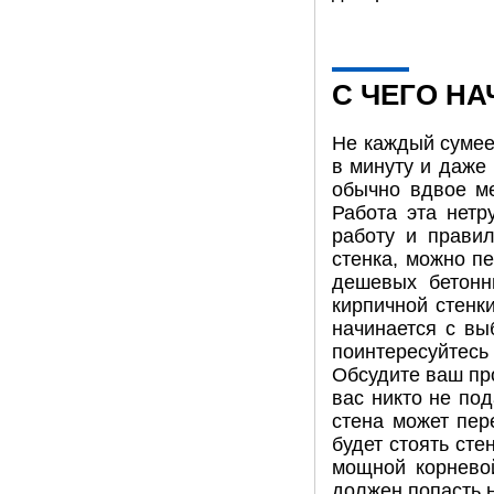
С ЧЕГО Н
Не каждый сумее
в минуту и даже
обычно вдвое ме
Работа эта нетр
работу и правил
стенка, можно п
дешевых бетонн
кирпичной стенк
начинается с вы
поинтересуйтес
Обсудите ваш про
вас никто не под
стена может пер
будет стоять сте
мощной корнево
должен попасть 