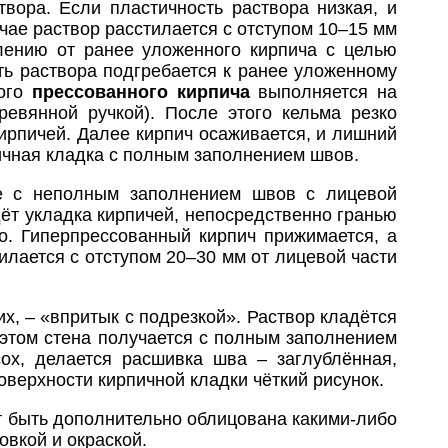
твора. Если пластичность раствора низкая, и
чае раствор расстилается с отступом 10–15 мм
лению от ранее уложенного кирпича с целью
ть раствора подгребается к ранее уложенному
ого
прессованного кирпича
выполняется на
ревянной ручкой). После этого кельма резко
ирпичей. Далее кирпич осаживается, и лишний
пичная кладка с полным заполнением швов.
ре с неполным заполнением швов с лицевой
идёт укладка кирпичей, непосредственно гранью
о. Гиперпрессованный кирпич прижимается, а
илается с отступом 20–30 мм от лицевой части
, – «впритык с подрезкой». Раствор кладётся
 этом стена получается с полным заполнением
ох, делается расшивка шва – заглублённая,
поверхности кирпичной кладки чёткий рисунок.
 быть дополнительно облицована какими-либо
вкой и окраской.