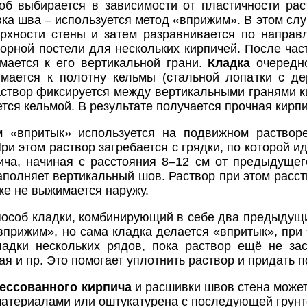
об выбирается в зависимости от пластичности рас
а шва – используется метод «вприжим». В этом слу
рхности стены и затем разравнивается по направ
ворной постели для нескольких кирпичей. После час
мается к его вертикальной грани.
Кладка
очередн
мается к полотну кельмы (стальной лопатки с де
аствор фиксируется между вертикальными гранями к
тся кельмой. В результате получается прочная кир
м «впритык» используется на подвижном раство
ри этом раствор загребается с грядки, по которой 
ича, начиная с расстояния 8–12 см от предыдущег
аполняет вертикальный шов. Раствор при этом расст
ке не выжимается наружу.
пособ кладки, комбинирующий в себе два предыдущих
«вприжим», но сама кладка делается «впритык», при
адки нескольких рядов, пока раствор ещё не зас
ая и пр. Это помогает уплотнить раствор и придать 
рессованного кирпича
и расшивки швов стена может
атериалами или оштукатурена с последующей грунто