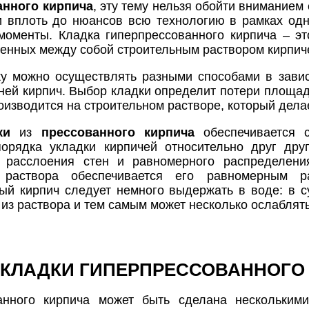
анного кирпича
, эту тему нельзя обойти вниманием 
 вплоть до нюансов всю технологию в рамках одн
оменты. Кладка гиперпрессованного кирпича – эт
ленных между собой строительным раствором кирпич
у можно осуществлять разными способами в зависи
 ней кирпич. Выбор кладки определит потери площад
роизводится на строительном растворе, который дела
ки
из
прессованного кирпича
обеспечивается с
порядка укладки кирпичей относительно друг др
 расслоения стен и равномерного распределени
 раствора обеспечивается его равномерным р
ый кирпич следует немного выдержать в воде: в с
из раствора и тем самым может несколько ослаблять
КЛАДКИ ГИПЕРПРЕССОВАННОГО
анного кирпича может быть сделана нескольким