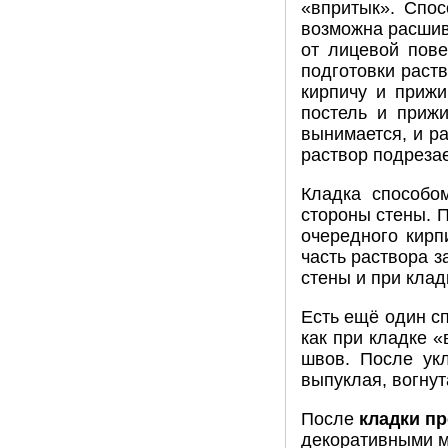
«впритык». Спос
возможна расшивк
от лицевой пове
подготовки раст
кирпичу и прижи
постель и прижи
вынимается, и р
раствор подрезае
Кладка способо
стороны стены. П
очередного кирп
часть раствора з
стены и при клад
Есть ещё один с
как при кладке 
швов. После укл
выпуклая, вогнут
После
кладки п
декоративными м