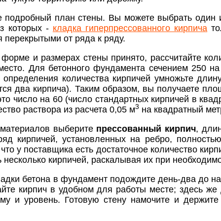
е подробный план стены. Вы можете выбрать один 
з которых -
кладка гиперпрессованного кирпича
то
 перекрытыми от ряда к ряду.
 форме и размерах стены принято, рассчитайте ко
 место. Для бетонного фундамента сечением 250 на
 определения количества кирпичей умножьте длину
тся два кирпича). Таким образом, вы получаете пло
то число на 60 (число стандартных кирпичей в квад
3
ство раствора из расчета 0,05 м
на квадратный мет
йматериалов выберите
прессованный кирпич
, дли
ряд кирпичей, установленных на ребро, полност
 что у поставщика есть достаточное количество кирп
 несколько кирпичей, раскалывая их при необходимо
адки бетона в фундамент подождите день-два до на
йте кирпич в удобном для работы месте; здесь же
ьму и уровень. Готовую стену намочите и держит