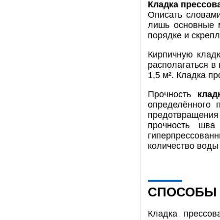
Кладка прессов
Описать словами
лишь основные м
порядке и скреп
Кирпичную кладк
располагаться в
1,5 м². Кладка п
Прочность
клад
определённого 
предотвращения
прочность шва
гиперпрессованн
количество воды 
СПОСОБЫ 
Кладка прессов