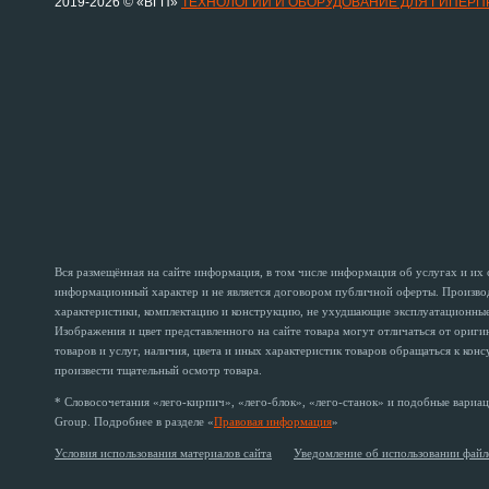
2019-2026 © «ВГП»
ТЕХНОЛОГИИ И ОБОРУДОВАНИЕ ДЛЯ ГИПЕР
Вся размещённая на сайте информация, в том числе информация об услугах и их
информационный характер и не является договором публичной оферты. Производи
характеристики, комплектацию и конструкцию, не ухудшающие эксплуатационные 
Изображения и цвет представленного на сайте товара могут отличаться от ориг
товаров и услуг, наличия, цвета и иных характеристик товаров обращаться к кон
произвести тщательный осмотр товара.
* Словосочетания «лего-кирпич», «лего-блок», «лего-станок» и подобные вариац
Group. Подробнее в разделе «
Правовая информация
»
Условия использования материалов сайта
Уведомление об использовании файл