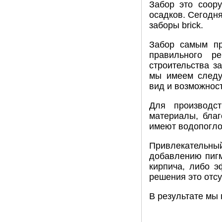
Забор это соор
осадков. Сегодн
заборы brick.
Забор самым пр
правильного р
строительства з
мы имеем следу
вид и возможнос
Для производст
материалы, бла
имеют водопогло
Привлекательны
добавлению пигм
кирпича, либо э
решения это отсу
В результате мы