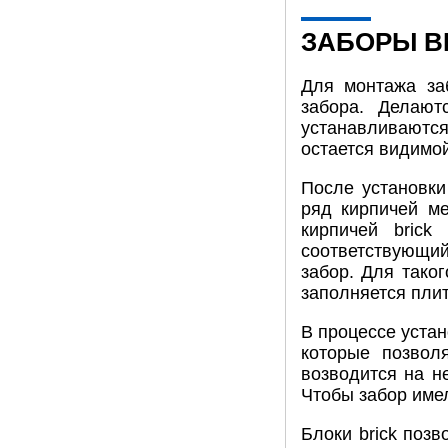
ЗАБОРЫ B
Для монтажа за
забора. Делаю
устанавливаются
остается видимо
После установки
ряд кирпичей ме
кирпичей bric
соответствующий
забор. Для тако
заполняется пли
В процессе устан
которые позвол
возводится на н
Чтобы забор име
Блоки brick позв