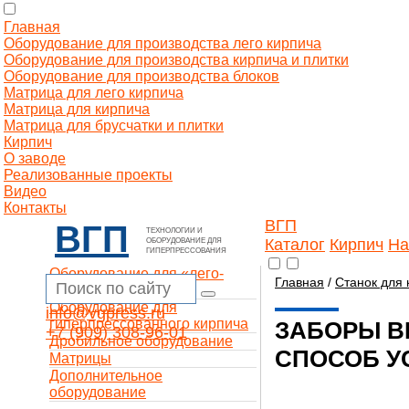
Главная
Оборудование для производства лего кирпича
Оборудование для производства кирпича и плитки
Оборудование для производства блоков
Матрица для лего кирпича
Матрица для кирпича
Матрица для брусчатки и плитки
Кирпич
О заводе
Реализованные проекты
Видео
Контакты
ВГП
ВГП
ТЕХНОЛОГИИ И
Каталог
Кирпич
На
ОБОРУДОВАНИЕ ДЛЯ
ГИПЕРПРЕССОВАНИЯ
Оборудование для «лего-
Главная
/
Станок для 
кирпича»
Оборудование для
info@vgpress.ru
гиперпрессованного кирпича
ЗАБОРЫ B
+7 (909) 308-96-01
Дробильное оборудование
СПОСОБ У
Матрицы
Дополнительное
оборудование