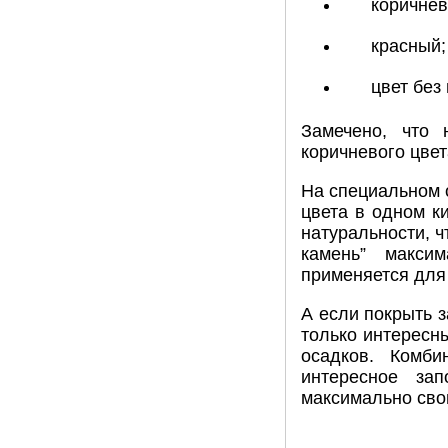
коричнев
красный;
цвет без
Замечено, что 
коричневого цвет
На специальном о
цвета в одном к
натуральности, ч
камень” макси
применяется для 
А если покрыть 
только интересн
осадков. Комби
интересное за
максимально сво