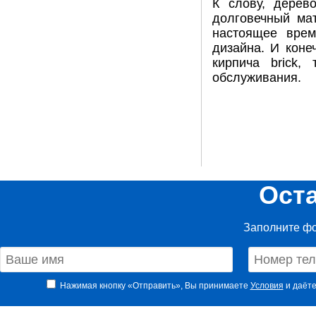
К слову, дерев
долговечный ма
настоящее врем
дизайна. И коне
кирпича brick,
обслуживания.
Ост
Заполните фо
Нажимая кнопку «Отправить», Вы принимаете
Условия
и даёте