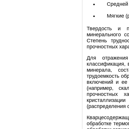
Средней 
Мягкие (
Твердость и п
минерального со
Степень трудно
прочностных хара
Для отражения
классификация, 
минерала, сос
трудоемкость обр
включений и ее 
(например, ск
прочностных х
кристаллизации
(распределения 
Кварцесодержащ
обработке термо