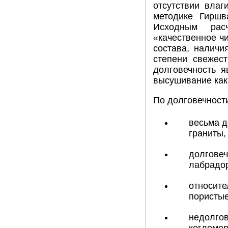
отсутствии влаг
методике Гиршв
Исходным рас
«качественное чи
состава, наличи
степени свежес
долговечность 
высушивание как 
По долговечност
весьма д
граниты,
долговеч
лабрадор
относите
пористые
недолгов