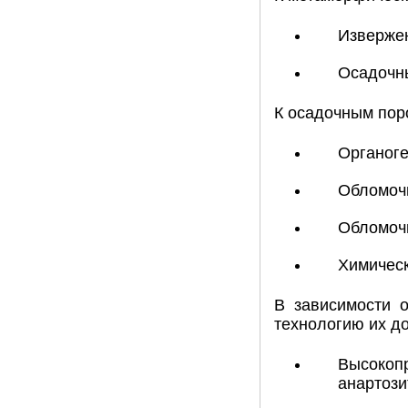
Извержен
Осадочны
К осадочным пор
Органоге
Обломочн
Обломочн
Химическ
В зависимости 
технологию их до
Высокопр
анартoзи