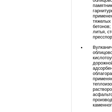
облицово
памятник
гарнитур
применен
тяжелых 
бетонов;
литья, с
пресспор
Вулканич
облицово
кислотоу
дорожной
адсорбен
облагора
применяю
теплоизо
растворо
асфальто
производ
каменног