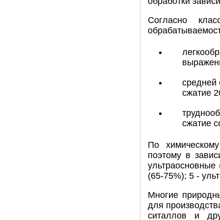
обработки зависи
Согласно кла
обрабатываемост
легкообр
выраженн
средней 
сжатие 2
труднооб
сжатие с
По химическому
поэтому в завис
ультраосновные (
(65-75%); 5 - ул
Многие природн
для производства
ситаллов и др