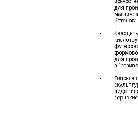
искусств
для прои
магния; 
бетонов;
Кварциты
кислотоу
футерово
формовоч
для прои
абразиво
Гипсы в 
скульпту
виде гип
сернокис