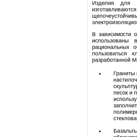
Изделия для ф
изготавливаютс
щелочеустойчив
электроизоляцио
В зависимости о
использованы 
рациональных о
пользоваться 
разработанной М
Граниты 
настилоч
скульпту
песок и 
использу
заполнит
полимеро
стеклова
Базальты