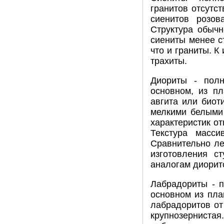
гранитов отсутс
сиенитов розов
Структура обычн
сиениты менее с
что и граниты. 
трахиты.
Диориты - полн
основном, из пл
авгита или биот
мелкими белыми
характеристик от
Текстура масси
Сравнительно ле
изготовления с
аналогам диорит
Лабрадориты - 
основном из пла
лабрадоритов от
крупнозернистая