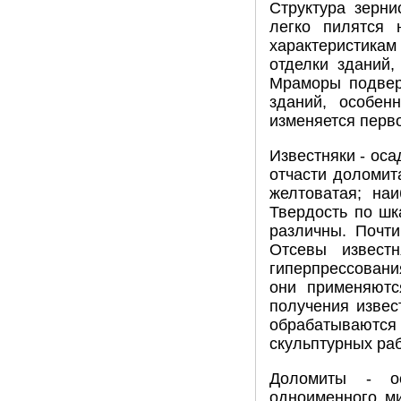
Структура зерни
легко пилятся 
характеристика
отделки зданий,
Мраморы подвер
зданий, особен
изменяется перво
Известняки - ос
отчасти доломита
желтоватая; наи
Твердость по шк
различны. Почт
Отсевы извест
гиперпрессовани
они применяютс
получения извес
обрабатываютс
скульптурных раб
Доломиты - ос
одноименного ми