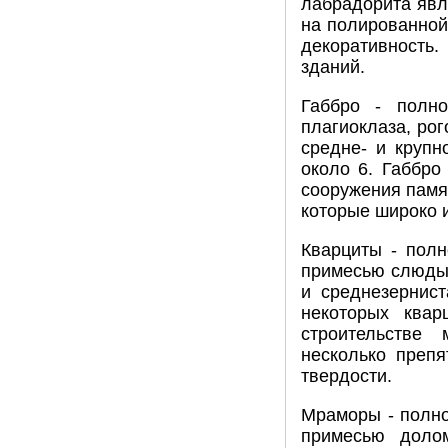
лабрадорита явл
на полированной
декоративность.
зданий.
Габбро - полно
плагиоклаза, рог
средне- и крупн
около 6. Габбро
сооружения памя
которые широко 
Кварциты - полн
примесью слюды, 
и среднезернис
некоторых ква
строительстве
несколько препя
твердости.
Мраморы - полно
примесью долом