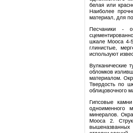
белая или красн
Наиболее прочн
материал, для по
Песчаники - о
сцементированно
шкале Mooca 4-5
глинистые, мер
используют изве
Вулканические т
обломков изливш
материалом. Окр
Твердость по ш
облицовочного м
Гипсовые камни
одноименного м
минералов. Окра
Mooca 2. Струк
вышеназванных 