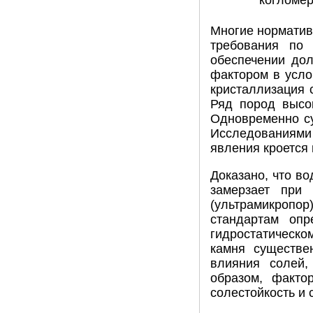
когломер
Многие норматив
требования по 
обеспечении до
фактором в усло
кристаллизация 
Ряд пород высо
Одновременно су
Исследованиями 
явления кроется 
Доказано, что во
замерзает при
(ультрамикропо
стандартам опр
гидростатическо
камня существе
влияния солей,
образом, факто
солестойкость и 