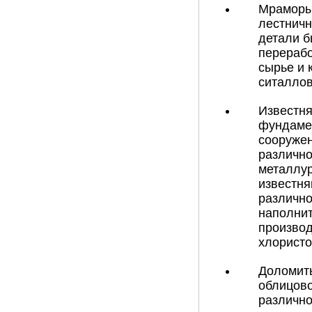
Мраморы 
лестничн
детали б
перерабо
сырье и 
ситаллов
Известня
фундамен
сооружен
различно
металлур
известня
различно
наполнит
производ
хлористо
Доломиты
облицово
различно