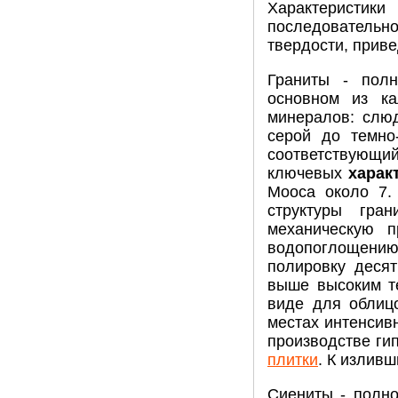
Характерист
последовательн
твердости, прив
Граниты - полн
основном из ка
минералов: слюд
серой до темно
соответствующий
ключевых
харак
Мооса около 7.
структуры гра
механическую п
водопоглощению
полировку десят
выше высоким т
виде для облицо
местах интенсив
производстве ги
плитки
. К излив
Сиениты - полн