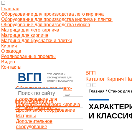
Главная
Оборудование для производства лего кирпича
Оборудование для производства кирпича и плитки
Оборудование для производства блоков
Матрица для лего кирпича
Матрица для кирпича
Матрица для брусчатки и плитки
Кирпич
О заводе
Реализованные проекты
Видео
Контакты
ВГП
ВГП
ТЕХНОЛОГИИ И
Каталог
Кирпич
На
ОБОРУДОВАНИЕ ДЛЯ
ГИПЕРПРЕССОВАНИЯ
Оборудование для «лего-
Главная
/
Станок для 
кирпича»
Оборудование для
info@vgpress.ru
гиперпрессованного кирпича
ХАРАКТЕР
+7 (909) 308-96-01
Дробильное оборудование
И КЛАССИ
Матрицы
Дополнительное
оборудование