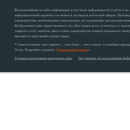
Вся размещённая на сайте информация, в том числе информация об услугах и их
информационный характер и не является договором публичной оферты. Производи
характеристики, комплектацию и конструкцию, не ухудшающие эксплуатационные 
Изображения и цвет представленного на сайте товара могут отличаться от ориг
товаров и услуг, наличия, цвета и иных характеристик товаров обращаться к кон
произвести тщательный осмотр товара.
* Словосочетания «лего-кирпич», «лего-блок», «лего-станок» и подобные вариац
Group. Подробнее в разделе «
Правовая информация
»
Условия использования материалов сайта
Уведомление об использовании файл