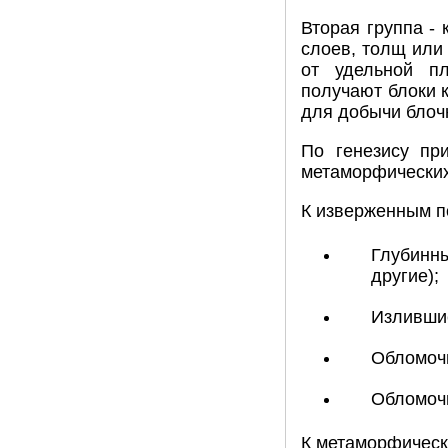
Вторая группа -
слоев, толщ или
от удельной п
получают блоки 
для добычи блоч
По генезису пр
метаморфических
К изверженным п
Глубинны
другие);
Излившие
Обломочн
Обломочн
К метаморфическ