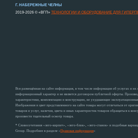
Г. НАБЕРЕЖНЫЕ ЧЕЛНЫ
2019-2026 © «ВГП»
ТЕХНОЛОГИИ И ОБОРУДОВАНИЕ ДЛЯ ГИПЕР
Вся размещённая на сайте информация, в том числе информация об услугах и их
информационный характер и не является договором публичной оферты. Производи
характеристики, комплектацию и конструкцию, не ухудшающие эксплуатационные 
Изображения и цвет представленного на сайте товара могут отличаться от ориг
товаров и услуг, наличия, цвета и иных характеристик товаров обращаться к кон
произвести тщательный осмотр товара.
* Словосочетания «лего-кирпич», «лего-блок», «лего-станок» и подобные вариац
Group. Подробнее в разделе «
Правовая информация
»