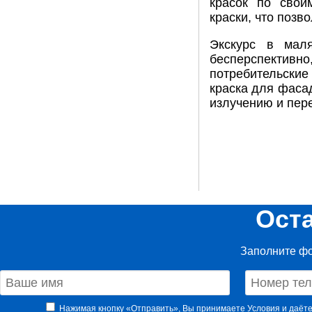
красок по свои
краски, что позв
Экскурс в мал
бесперспектив
потребительские 
краска для фаса
излучению и пер
Ост
Заполните фо
Нажимая кнопку «Отправить», Вы принимаете
Условия
и даёте