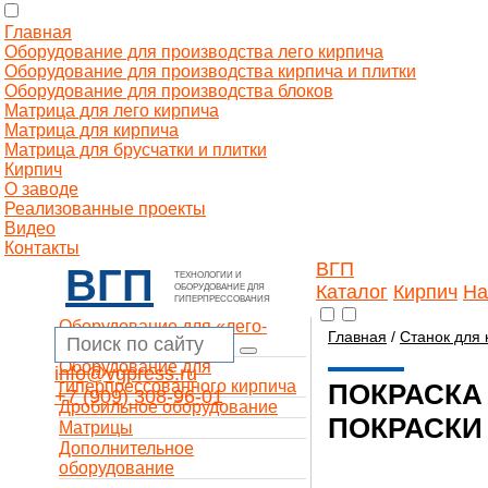
Главная
Оборудование для производства лего кирпича
Оборудование для производства кирпича и плитки
Оборудование для производства блоков
Матрица для лего кирпича
Матрица для кирпича
Матрица для брусчатки и плитки
Кирпич
О заводе
Реализованные проекты
Видео
Контакты
ВГП
ВГП
ТЕХНОЛОГИИ И
Каталог
Кирпич
На
ОБОРУДОВАНИЕ ДЛЯ
ГИПЕРПРЕССОВАНИЯ
Оборудование для «лего-
Главная
/
Станок для 
кирпича»
Оборудование для
info@vgpress.ru
гиперпрессованного кирпича
ПОКРАСКА
+7 (909) 308-96-01
Дробильное оборудование
ПОКРАСКИ
Матрицы
Дополнительное
оборудование