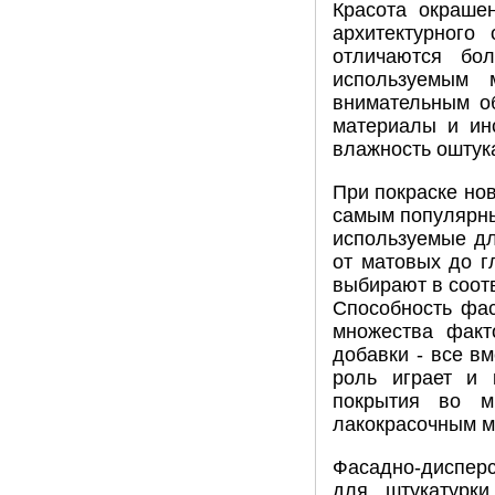
Красота окраше
архитектурного
отличаются бо
используемым 
внимательным о
материалы и ин
влажность оштук
При покраске но
самым популярны
используемые д
от матовых до г
выбирают в соотв
Способность фас
множества факт
добавки - все в
роль играет и 
покрытия во м
лакокрасочным м
Фасадно-дисперс
для штукатурки