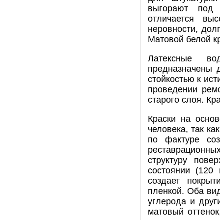
выгорают под 
отличается вы
неровности, дол
Матовой белой к
Латексные во
предназначены д
стойкостью к ис
проведении рем
старого слоя. Кр
Краски на осно
человека, так ка
по фактуре со
реставрационных
структуру пове
состоянии (120
создает покрыт
пленкой. Оба ви
углерода и дру
матовый оттенок