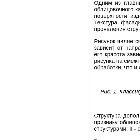
Одним из главн
облицовочного ка
поверхности из
Текстура фасадн
проявления стру
Рисунок являетс
зависит от напр
его красота зави
рисунка на смежн
обработки, что и
Рис. 1. Класс
Структура допол
признаку облицо
структурами; ІІ 