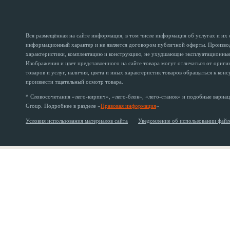
Вся размещённая на сайте информация, в том числе информация об услугах и их
информационный характер и не является договором публичной оферты. Производи
характеристики, комплектацию и конструкцию, не ухудшающие эксплуатационные 
Изображения и цвет представленного на сайте товара могут отличаться от ориг
товаров и услуг, наличия, цвета и иных характеристик товаров обращаться к кон
произвести тщательный осмотр товара.
* Словосочетания «лего-кирпич», «лего-блок», «лего-станок» и подобные вариац
Group. Подробнее в разделе «
Правовая информация
»
Условия использования материалов сайта
Уведомление об использовании файл