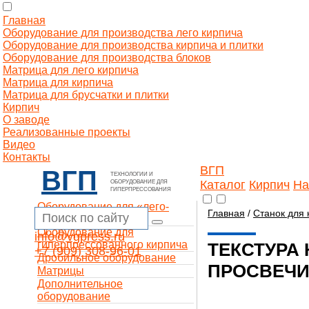
Главная
Оборудование для производства лего кирпича
Оборудование для производства кирпича и плитки
Оборудование для производства блоков
Матрица для лего кирпича
Матрица для кирпича
Матрица для брусчатки и плитки
Кирпич
О заводе
Реализованные проекты
Видео
Контакты
ВГП
ВГП
ТЕХНОЛОГИИ И
Каталог
Кирпич
На
ОБОРУДОВАНИЕ ДЛЯ
ГИПЕРПРЕССОВАНИЯ
Оборудование для «лего-
Главная
/
Станок для 
кирпича»
Оборудование для
info@vgpress.ru
гиперпрессованного кирпича
ТЕКСТУРА 
+7 (909) 308-96-01
Дробильное оборудование
ПРОСВЕЧ
Матрицы
Дополнительное
оборудование