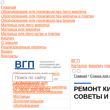
Главная
Оборудование для производства лего кирпича
Оборудование для производства кирпича и плитки
Оборудование для производства блоков
Матрица для лего кирпича
Матрица для кирпича
Матрица для брусчатки и плитки
Кирпич
О заводе
Реализованные проекты
Видео
Контакты
ВГП
ВГП
ТЕХНОЛОГИИ И
Каталог
Кирпич
На
ОБОРУДОВАНИЕ ДЛЯ
ГИПЕРПРЕССОВАНИЯ
Оборудование для «лего-
Главная
/
Станок для 
кирпича»
Оборудование для
info@vgpress.ru
гиперпрессованного кирпича
РЕМОНТ К
+7 (909) 308-96-01
Дробильное оборудование
СОВЕТЫ И
Матрицы
Дополнительное
оборудование