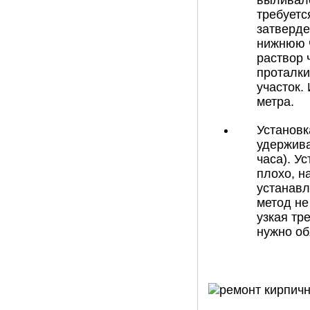
выливалс
требуетс
затверде
нижнюю ч
раствор 
проталки
участок.
метра.
Установк
удержива
часа). У
плохо, н
устанавл
метод не
узкая тр
нужно об