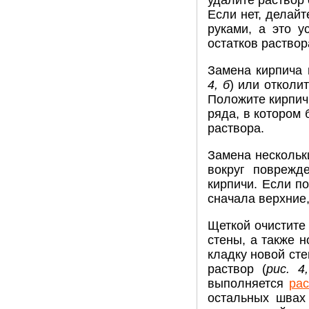
удалите раствор
Если нет, делайт
руками, а это у
остатков раствор
Замена кирпича 
4, б
) или отколи
Положите кирпич
ряда, в котором 
раствора.
Замена нескольки
вокруг поврежд
кирпичи. Если п
сначала верхние,
Щеткой очистите
стены, а также 
кладку новой сте
раствор (
рис. 4
выполняется
ра
остальных швах