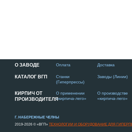
О ЗАВОДЕ
Оплата
Доставка
КАТАЛОГ ВГП
Станки
Заводы (Линии)
(Гиперпрессы)
КИРПИЧ ОТ
О применении
О производстве
«кирпича-лего»
«кирпича-лего»
ПРОИЗВОДИТЕЛЯ
Г. НАБЕРЕЖНЫЕ ЧЕЛНЫ
2019-2026 © «ВГП»
ТЕХНОЛОГИИ И ОБОРУДОВАНИЕ ДЛЯ ГИПЕР