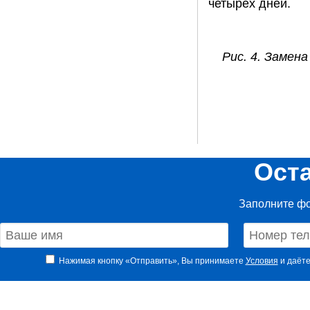
четырех дней.
Рис. 4. Замен
Ост
Заполните фо
Нажимая кнопку «Отправить», Вы принимаете
Условия
и даёте