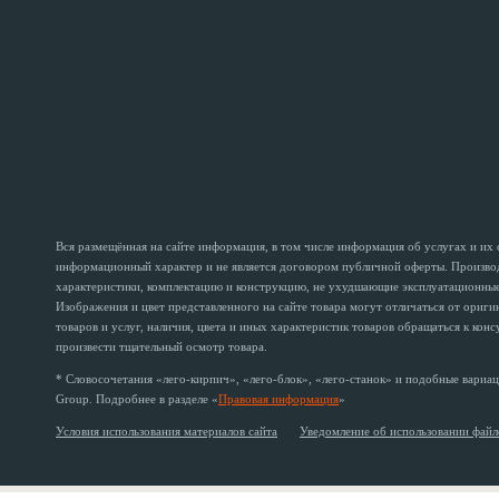
Вся размещённая на сайте информация, в том числе информация об услугах и их
информационный характер и не является договором публичной оферты. Производи
характеристики, комплектацию и конструкцию, не ухудшающие эксплуатационные 
Изображения и цвет представленного на сайте товара могут отличаться от ориг
товаров и услуг, наличия, цвета и иных характеристик товаров обращаться к кон
произвести тщательный осмотр товара.
* Словосочетания «лего-кирпич», «лего-блок», «лего-станок» и подобные вариац
Group. Подробнее в разделе «
Правовая информация
»
Условия использования материалов сайта
Уведомление об использовании файл