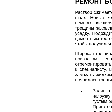
РЕМОНТ Б
Раствор сжимает
швах. Новые ке
немного расширя
трещины закрыли
усадку. Подожди
цементным тесто
чтобы получился
Широкая трещина
признаком се
отремонтировать
к специалисту.
замазать жидким
появилась трещи
Заливка 
нагрузку
густым р
Приготов