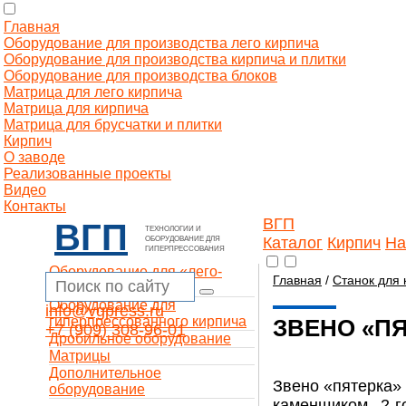
Главная
Оборудование для производства лего кирпича
Оборудование для производства кирпича и плитки
Оборудование для производства блоков
Матрица для лего кирпича
Матрица для кирпича
Матрица для брусчатки и плитки
Кирпич
О заводе
Реализованные проекты
Видео
Контакты
ВГП
ВГП
ТЕХНОЛОГИИ И
Каталог
Кирпич
На
ОБОРУДОВАНИЕ ДЛЯ
ГИПЕРПРЕССОВАНИЯ
Оборудование для «лего-
Главная
/
Станок для 
кирпича»
Оборудование для
info@vgpress.ru
гиперпрессованного кирпича
ЗВЕНО «П
+7 (909) 308-96-01
Дробильное оборудование
Матрицы
Дополнительное
Звено «пятерка» 
оборудование
каменщиком 2-г