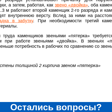
и, а затем, работая, как
звено «двойка»
, оба каме
..3 м работают второй каменщик 2-го разряда и ка
дят внутреннюю версту. Вслед за ними на расстоя
адка в забутку
. При необходимости третий кам
териалы.
и труда каменщиков звеньями «пятерка» требует
м при работе звеньями «двойка». В звеньях «п
меньше потребность в рабочих по сравнению со звен
а стены толщиной 2 кирпича звеном «пятерка»
Остались вопросы?