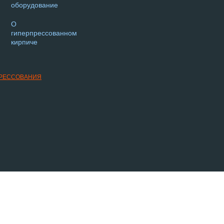
оборудование
О
гиперпрессованном
кирпиче
ПРЕССОВАНИЯ
 стоимости, описание товаров и изображения, носит исключительно информационный характ
 изменения в технические характеристики, комплектацию и конструкцию, не ухудшающие эк
 представленного на сайте товара могут отличаться от оригинала продукции. Убедительная