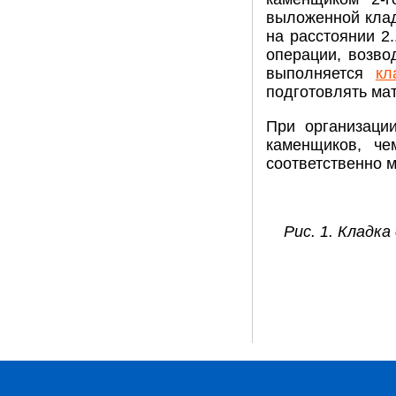
выложенной кладк
на расстоянии 2.
операции, возво
выполняется
кл
подготовлять ма
При организаци
каменщиков, че
соответственно 
Рис. 1. Кладк