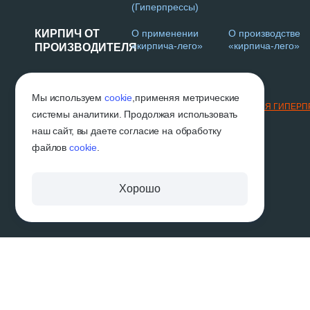
(Гиперпрессы)
КИРПИЧ ОТ
О применении
О производстве
«кирпича-лего»
«кирпича-лего»
ПРОИЗВОДИТЕЛЯ
Г. НАБЕРЕЖНЫЕ ЧЕЛНЫ
Мы используем
cookie
,
применяя метрические
2019-2026 © «ВГП»
ТЕХНОЛОГИИ И ОБОРУДОВАНИЕ ДЛЯ ГИПЕР
системы аналитики. Продолжая использовать
наш сайт, вы даете согласие на обработку
файлов
cookie
.
Хорошо
Вся размещённая на сайте информация, в том числе информация об услугах и их
договором публичной оферты. Производитель оставляет за собой право вносить
характеристики изделий, без предварительного уведомления. Изображения и цвет