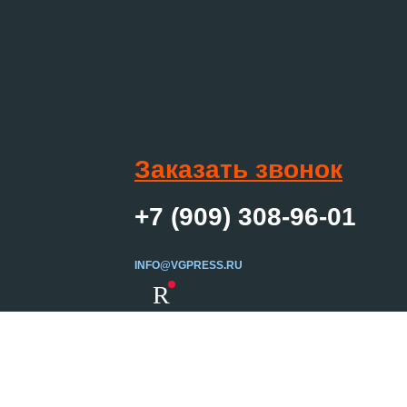
Заказать звонок
+7 (909) 308-96-01
INFO@VGPRESS.RU
R
Создание сайта
ер и не является
Вебцентр
сплуатационные
 просьба для уточнения