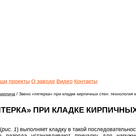
ши проекты
О заводе
Видео
Контакты
кирпича
/ Звено «пятерка» при кладке кирпичных стен: технология 
ЯТЕРКА» ПРИ КЛАДКЕ КИРПИЧНЫХ
(
рис. 1
) выполняет кладку в такой последовательнос
о разряда устанавливают причалку для наружн