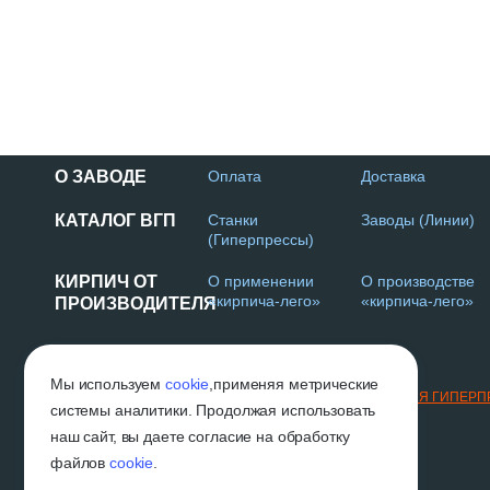
О ЗАВОДЕ
Оплата
Доставка
КАТАЛОГ ВГП
Станки
Заводы (Линии)
(Гиперпрессы)
КИРПИЧ ОТ
О применении
О производстве
«кирпича-лего»
«кирпича-лего»
ПРОИЗВОДИТЕЛЯ
Г. НАБЕРЕЖНЫЕ ЧЕЛНЫ
Мы используем
cookie
,
применяя метрические
2019-2026 © «ВГП»
ТЕХНОЛОГИИ И ОБОРУДОВАНИЕ ДЛЯ ГИПЕР
системы аналитики. Продолжая использовать
наш сайт, вы даете согласие на обработку
файлов
cookie
.