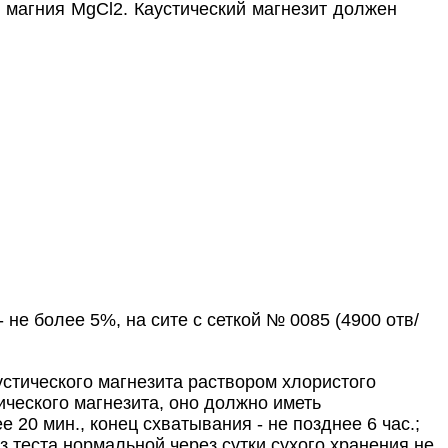
 магния MgCl2. Каустический магнезит должен
- не более 5%, на сите с сеткой № 0085 (4900 отв/
устического магнезита раствором хлористого
тического магнезита, оно должно иметь
20 мин., конец схватывания - не позднее 6 час.;
 теста нормальной через сутки сухого хранения не