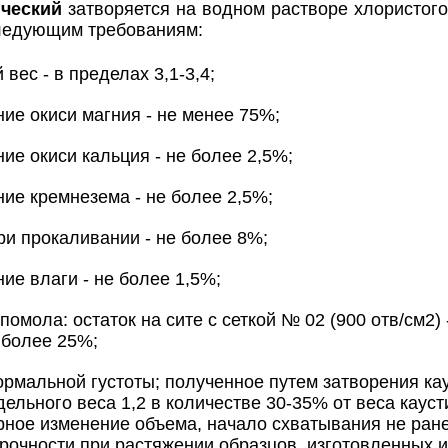
ический
затворяется на водном растворе хлористого
ледующим требованиям:
 вес - в пределах 3,1-3,4;
ие окиси магния - не менее 75%;
ие окиси кальция - не более 2,5%;
ие кремнезема - не более 2,5%;
ри прокаливании - не более 8%;
ие влаги - не более 1,5%;
 помола: остаток на сите с сеткой № 02 (900 отв/см2) 
е более 25%;
нормальной густоты; полученное путем затворения ка
дельного веса 1,2 в количестве 30-35% от веса каус
ное изменение объема, начало схватывания не ранее 
рочности при растяжении образцов, изготовленных из