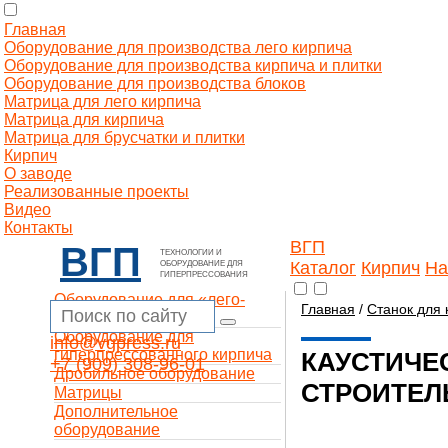
Главная
Оборудование для производства лего кирпича
Оборудование для производства кирпича и плитки
Оборудование для производства блоков
Матрица для лего кирпича
Матрица для кирпича
Матрица для брусчатки и плитки
Кирпич
О заводе
Реализованные проекты
Видео
Контакты
ВГП
ВГП
ТЕХНОЛОГИИ И
Каталог
Кирпич
На
ОБОРУДОВАНИЕ ДЛЯ
ГИПЕРПРЕССОВАНИЯ
Оборудование для «лего-
Главная
/
Станок для 
кирпича»
Оборудование для
info@vgpress.ru
гиперпрессованного кирпича
КАУСТИЧЕ
+7 (909) 308-96-01
Дробильное оборудование
СТРОИТЕЛ
Матрицы
Дополнительное
оборудование