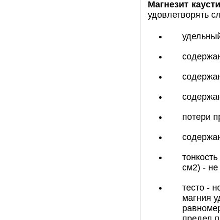
Магнезит кауст
удовлетворять с
удельный
содержан
содержан
содержан
потери п
содержан
тонкость
см2) - н
тесто - 
магния у
равномер
предел п