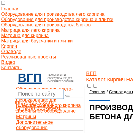
Главная
Оборудование для производства лего кирпича
Оборудование для производства кирпича и плитки
Оборудование для производства блоков
Матрица для лего кирпича
Матрица для кирпича
Матрица для брусчатки и плитки
Кирпич
О заводе
Реализованные проекты
Видео
Контакты
ВГП
ВГП
ТЕХНОЛОГИИ И
Каталог
Кирпич
На
ОБОРУДОВАНИЕ ДЛЯ
ГИПЕРПРЕССОВАНИЯ
Оборудование для «лего-
Главная
/
Станок для 
кирпича»
Оборудование для
info@vgpress.ru
гиперпрессованного кирпича
ПРОИЗВОД
+7 (909) 308-96-01
Дробильное оборудование
БЕТОНА Д
Матрицы
Дополнительное
оборудование