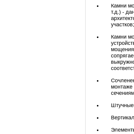
Камни мо
т.д.) - 
архитект
участков
Камни мо
устройст
мощения 
сопрягае
выкружно
соответс
Сочленен
монтаже 
сечениям
Штучные 
Вертикал
Элементы