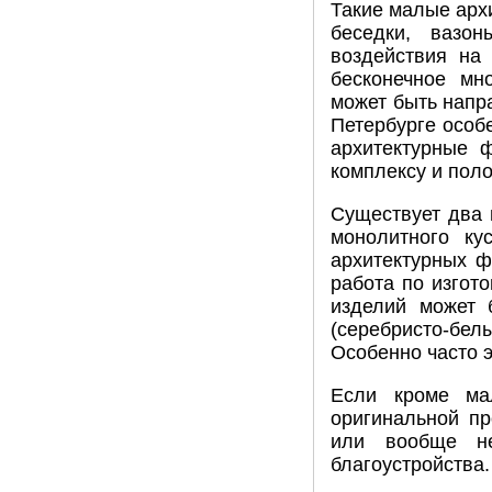
Такие малые арх
беседки, вазон
воздействия на
бесконечное мн
может быть напр
Петербурге особ
архитектурные 
комплексу и пол
Существует два 
монолитного ку
архитектурных ф
работа по изгот
изделий может 
(серебристо-бел
Особенно часто э
Если кроме ма
оригинальной пр
или вообще не
благоустройства.