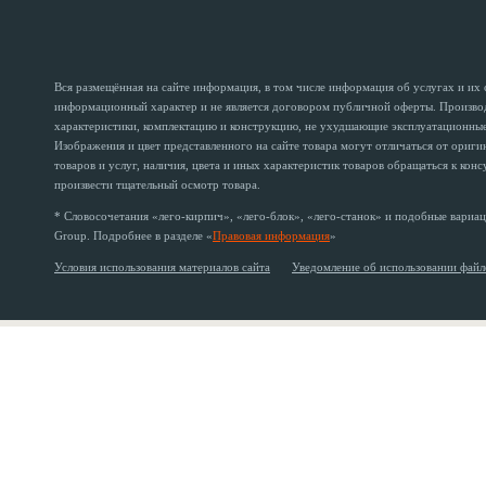
Вся размещённая на сайте информация, в том числе информация об услугах и их
информационный характер и не является договором публичной оферты. Производи
характеристики, комплектацию и конструкцию, не ухудшающие эксплуатационные 
Изображения и цвет представленного на сайте товара могут отличаться от ориг
товаров и услуг, наличия, цвета и иных характеристик товаров обращаться к кон
произвести тщательный осмотр товара.
* Словосочетания «лего-кирпич», «лего-блок», «лего-станок» и подобные вариац
Group. Подробнее в разделе «
Правовая информация
»
Условия использования материалов сайта
Уведомление об использовании файл