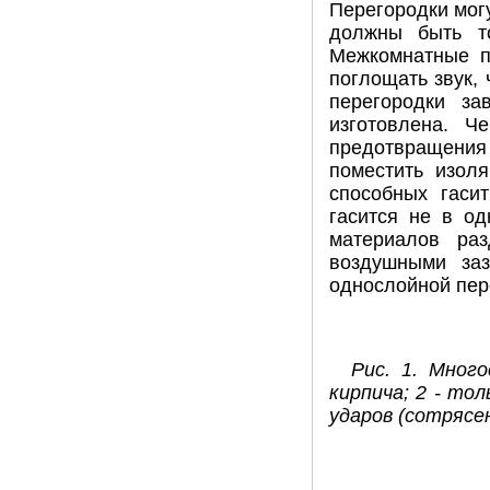
Перегородки мог
должны быть т
Межкомнатные п
поглощать звук,
перегородки за
изготовлена. Ч
предотвращения
поместить изол
способных гаси
гасится не в од
материалов ра
воздушными за
однослойной пере
Рис. 1. Мног
кирпича; 2 - тол
ударов (сотрясен