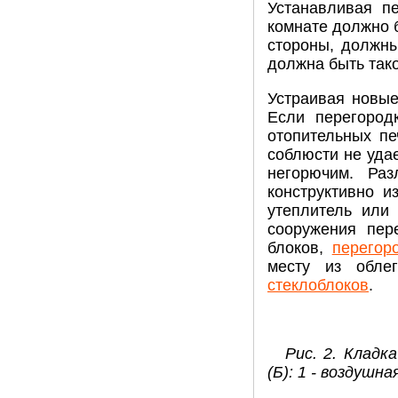
Устанавливая п
комнате должно 
стороны, должны
должна быть тако
Устраивая новые
Если перегород
отопительных п
соблюсти не удае
негорючим. Ра
конструктивно и
утеплитель или
сооружения пер
блоков,
перегор
месту из обле
стеклоблоков
.
Рис. 2. Кладк
(Б): 1 - воздушн