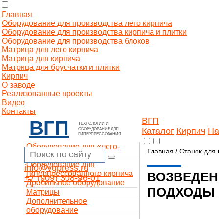
Главная
Оборудование для производства лего кирпича
Оборудование для производства кирпича и плитки
Оборудование для производства блоков
Матрица для лего кирпича
Матрица для кирпича
Матрица для брусчатки и плитки
Кирпич
О заводе
Реализованные проекты
Видео
Контакты
ВГП
ВГП
ТЕХНОЛОГИИ И
Каталог
Кирпич
На
ОБОРУДОВАНИЕ ДЛЯ
ГИПЕРПРЕССОВАНИЯ
Оборудование для «лего-
Главная
/
Станок для 
кирпича»
Оборудование для
info@vgpress.ru
гиперпрессованного кирпича
ВОЗВЕДЕН
+7 (909) 308-96-01
Дробильное оборудование
ПОДХОДЫ 
Матрицы
Дополнительное
оборудование