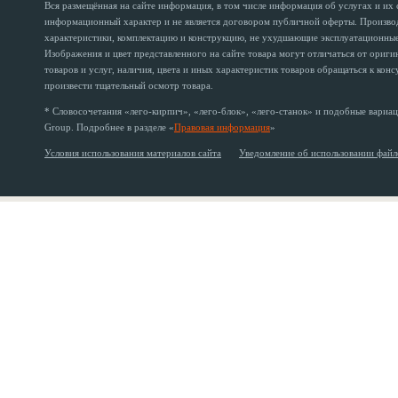
Вся размещённая на сайте информация, в том числе информация об услугах и их
информационный характер и не является договором публичной оферты. Производи
характеристики, комплектацию и конструкцию, не ухудшающие эксплуатационные 
Изображения и цвет представленного на сайте товара могут отличаться от ориг
товаров и услуг, наличия, цвета и иных характеристик товаров обращаться к кон
произвести тщательный осмотр товара.
* Словосочетания «лего-кирпич», «лего-блок», «лего-станок» и подобные вариац
Group. Подробнее в разделе «
Правовая информация
»
Условия использования материалов сайта
Уведомление об использовании файл