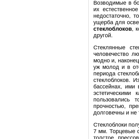
Возводимые в б
их естественно
недостаточно, т
ущерба для осве
стеклоблоков
, 
другой.
Стеклянные сте
человечество лю
модно и, наконец
уж молод и в от
периода стеклоб
стеклоблоков. И
бассейнах, ими
эстетическими 
пользовались т
прочностью, пре
долговечны и не 
Стеклоблоки пол
7 мм. Торцевые 
толстое прессо