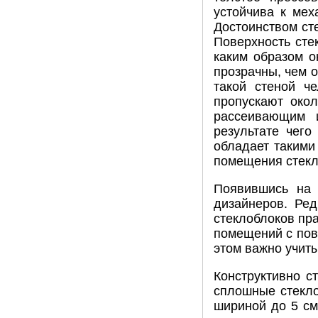
устойчива к мех
Достоинством сте
Поверхность стек
каким образом о
прозрачны, чем 
такой стеной ч
пропускают око
рассеивающим и
результате чего
обладает такими
помещения стекл
Появившись на 
дизайнеров. Ре
стеклоблоков пра
помещений с пов
этом важно учиты
Конструктивно с
сплошные стекло
шириной до 5 см