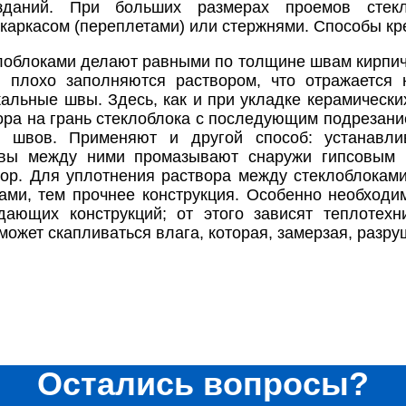
 зданий. При больших размерах проемов стек
каркасом (переплетами) или стержнями. Способы кр
облоками делают равными по толщине швам кирпичн
 плохо заполняются раствором, что отражается 
кальные швы. Здесь, как и при укладке керамически
ора на грань стеклоблока с последующим подрезани
о швов. Применяют и другой способ: устанавли
вы между ними промазывают снаружи гипсовым р
ор. Для уплотнения раствора между стеклоблокам
ми, тем прочнее конструкция. Особенно необходи
ающих конструкций; от этого зависят теплотехни
ожет скапливаться влага, которая, замерзая, разруш
Остались вопросы?