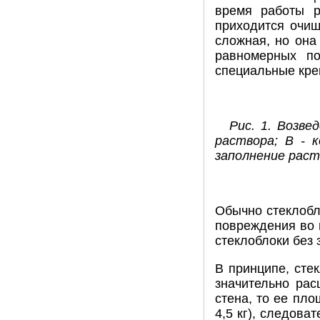
время работы р
приходится очищ
сложная, но она
равномерных по
специальные кре
Рис. 1. Возве
раствора; В - к
заполнение раст
Обычно стеклобл
повреждения во 
стеклоблоки без 
В принципе, сте
значительно рас
стена, то ее пло
4,5 кг), следова