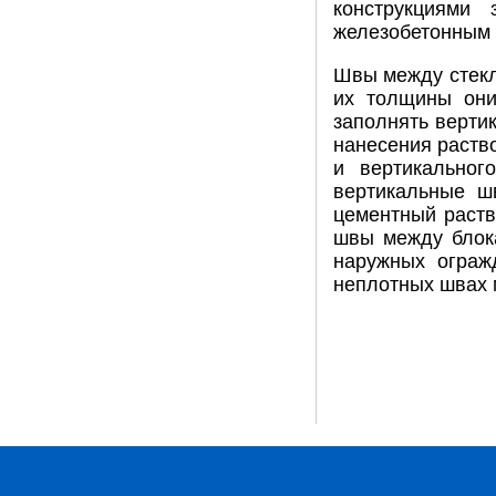
конструкциями
железобетонным 
Швы между стекл
их толщины они
заполнять верти
нанесения раств
и вертикальног
вертикальные ш
цементный раств
швы между блока
наружных огражд
неплотных швах м