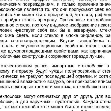
аническим повреждениям, и только применив знач
клоблоков является то, что они пропускают свет, н
лоблоков может быть прозрачной, матовой, рифлено
н пройдет сквозь преграду. Прозрачные стеклобло
оконное стекло, поэтому видимое изображение некот
еловек чувствует себя как бы в аквариуме. Сте
ло 50% света. Если стекло в блоке рифленое, ра
ли светонаправляющим. Внутри стеклоблока н
 тепло- и звукоизоляционные свойства стены зна
 же шумопоглощающими свойствами, как кирпичная
облочные конструкции сохраняют гораздо лучше.
отечественном рынке, импортные стеклоблоки в
дкому интерьеру будут чужды полупрозрачные сте
ктически не требуют последующей отделки. И хотя с
ышенной влажностью воздуха, они прекрасно вписы
вать некоторые тонкости монтажа стеклоблоков и о
теклоблоки могут отличаться друг от друга. Для 
блоки, а для наружных - пустотелые. Каждая стена
, так как стеклоблок не может быть в стене после