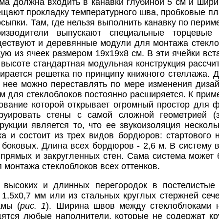
а должна входить в канавки глубиной 5 см и шири
ещают прокладку температурного шва, пробковые пла
осыпки. Там, где нельзя выполнить канавку по пери
оизводители выпускают специальные торцевые
ществуют и деревянные модули для монтажа стекл
щую из ячеек размером 19х19х8 см. В эти ячейки вс
высоте стандартная модульная конструкция рассчит
ирается решетка по принципу книжного стеллажа. Д
и нее можно переставлять по мере изменения диза
м для стеклоблоков постоянно расширяется. К прим
зование которой открывает огромный простор для 
труировать стены с самой сложной геометрией (з
рукции является то, что ее звукоизоляция нескол
ка и состоит из трех видов бордюров: стартового 
боковых. Длина всех бордюров - 2,6 м. В систему
 прямых и закругленных стен. Сама система может б
 монтажа стеклоблоков всех оттенков.
 высоких и длинных перегородок в постелистые
 1,5х0,7 мм или из стальных круглых стержней сеч
мы (
рис. 1
). Ширина швов между стеклоблоками 
дятся любые наполнители, которые не содержат кр