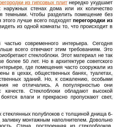
регородки из гипсовых плит
нередко ухудшает
х наружных стенах дома или их количество
ься темными. Чтобы разделить помещение без
я этого лучше всего подходят
перегородки из
видеть из одной комнаты то, что происходит в
 частью современного интерьера. Сегодня
ольше всего отвечают этим требованиям. Это
риобретают стеклоблоки. Этот материал не так
е более 50 лет. Но в архитектуре советского
нтерьере, где помещения часто сооружали из
тены в цехах, общественных банях, туалетах,
ственных зданий. Но, к сожалению, особыми
ления не отличались. А популярностью они
х качеств. Стеклоблоки обладают высокой
 боятся влаги и прекрасно пропускают свет,
х стеклянных полублоков с толщиной днища 6-
од заливку монтажным наполнителем. Довольно
ость. Стена, построенная из стеклоблоков,