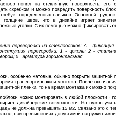
аствор попал на стеклянную поверхность, его с
ать скребком и можно повредить поверхность блок
 требует определенных навыков. Основной трудно
 толщине швов, что в дизайне играет значител
пежные уголки. С их помощью можно фиксировать е
дение перегородки из стеклоблоков: А - фиксация
онструкция перегородки; 1 - цоколь; 2 - стальн
вором; 5 - арматура горизонтальная
оки, особенно матовые, обычно покрыты защитной п
время транспортировки и монтажа. После окончани
защитной пленки, то на время монтажа их можно пок
клоблоки можно монтировать в любой плоскости - го
ширяет дизайнерские возможности. Но нужно учиты
щадь не должна превышать 15 м2. Связано это с тем
тельно, при превышениях допустимой нагрузки нижн