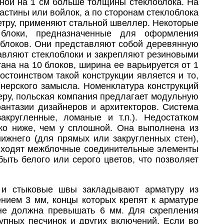
ной на 1 см больше толщины стеклоблока. На
стины или войлок, а по сторонам стеклоблока
метру, применяют стальной швеллер. Некоторые
 блоки, предназначенные для оформления
облоков. Они представляют собой деревянную
тавляют стеклоблоки и закрепляют резиновыми
ана на 10 блоков, ширина ее варьируется от 1
остоинством такой конструкции является и то,
йнерского замысла. Номенклатура конструкций
еру, польская компания предлагает модульную
фантазии дизайнеров и архитекторов. Система
акругленные, ломаные и т.п.). Недостатком
ько ниже, чем у сплошной. Она выполнена из
нижнего (для прямых или закругленных стен),
 входят межблочные соединительные элементы
ыть белого или серого цветов, что позволяет
 и стыковые швы закладывают арматуру из
ением 3 мм, концы которых крепят к арматуре
не должна превышать 6 мм. Для скрепления
упных песчинок и других включений. Если во