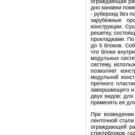
ограждающая рам
дно канавки пом
- рубероид без п
зарубежные пр
конструкции. Су
решетку, состоя
прокладками. По 
до 5 блоков. Соб
что блоки внутр
модульных систе
систему, исполь
позволяет конс
модульной конст
прочного пласти
завершающего и 
двух видов: для
применять ее для
При возведении
ленточной стали
ограждающей ра
стеклоблоков го