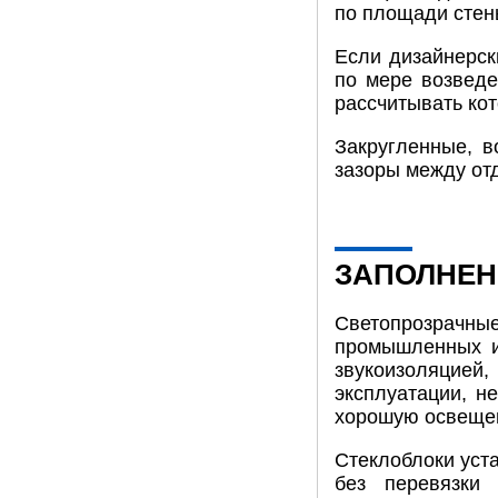
по площади стен
Если дизайнерск
по мере возведе
рассчитывать ко
Закругленные, 
зазоры между от
ЗАПОЛНЕН
Светопрозрачны
промышленных и
звукоизоляцией
эксплуатации, н
хорошую освеще
Стеклоблоки уст
без перевязки