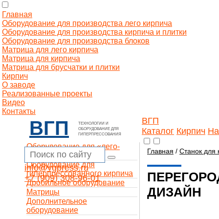
Главная
Оборудование для производства лего кирпича
Оборудование для производства кирпича и плитки
Оборудование для производства блоков
Матрица для лего кирпича
Матрица для кирпича
Матрица для брусчатки и плитки
Кирпич
О заводе
Реализованные проекты
Видео
Контакты
ВГП
ВГП
ТЕХНОЛОГИИ И
Каталог
Кирпич
На
ОБОРУДОВАНИЕ ДЛЯ
ГИПЕРПРЕССОВАНИЯ
Оборудование для «лего-
Главная
/
Станок для 
кирпича»
Оборудование для
info@vgpress.ru
гиперпрессованного кирпича
ПЕРЕГОРО
+7 (909) 308-96-01
Дробильное оборудование
ДИЗАЙН
Матрицы
Дополнительное
оборудование