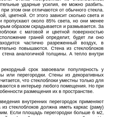
ительные ударные усилия, ее можно разбить.
о при этом они отличаются от обычного стекла.
й, цветной. От этого зависит сколько света и
ки пропускают около 85% света, но они менее
орым образом скрадывается и размывается. За
клоблоки с матовой и цветной поверхностью
сположение граней определит, будет ли оно
аходится частично разреженный воздух, в
чительно повышаются. Стена из стеклоблоков
 стена аналогичной толщины. А тепло внутри
 рекордный срок завоевали популярность у
ны или перегородки. Стены из декоративных
читается, что стеклоблоки уместны только для
ваются в интерьер любого помещения. Но при
собенности размещения их в пространстве.
возведения внутренних перегородок применяют
 из стеклоблоков должна иметь каркас (раму)
дним. Если площадь перегородки больше 6 м2,