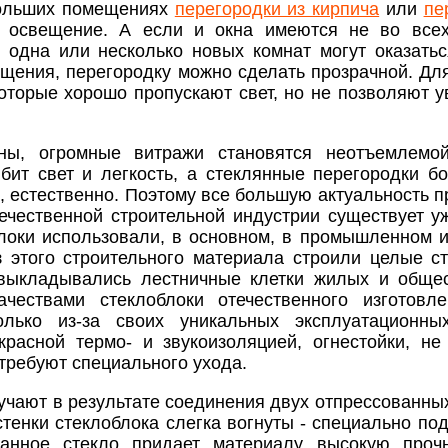
ольших помещениях
перегородки из кирпича
или
пе
е освещение. А если и окна имеются не во все
о одна или несколько новых комнат могут оказат
щения, перегородку можно сделать прозрачной. Дл
которые хорошо пропускают свет, но не позволяют у
ны, огромные витражи становятся неотъемлемой
бит свет и легкость, а стеклянные перегородки б
, естественно. Поэтому все большую актуальность п
ечественной строительной индустрии существует уж
локи использовали, в основном, в промышленном и
з этого строительного материала строили целые с
 выкладывались лестничные клетки жилых и обще
качествами стеклоблоки отечественного изготов
олько из-за своих уникальных эксплуатационны
красной термо- и звукоизоляцией, огнестойки, не
требуют специального ухода.
учают в результате соединения двух отпрессованны
стенки стеклоблока слегка вогнуты - специально п
ванное стекло придает материалу высокую прочн