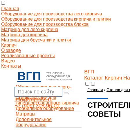
Главная
Оборудование для производства лего кирпича
Оборудование для производства кирпича и плитки
Оборудование для производства блоков
Матрица для лего кирпича
Матрица для кирпича
Матрица для брусчатки и плитки
Кирпич
О заводе
Реализованные проекты
Видео
Контакты
ВГП
ВГП
ТЕХНОЛОГИИ И
Каталог
Кирпич
На
ОБОРУДОВАНИЕ ДЛЯ
ГИПЕРПРЕССОВАНИЯ
Оборудование для «лего-
Главная
/
Станок для 
кирпича»
Оборудование для
info@vgpress.ru
гиперпрессованного кирпича
СТРОИТЕЛ
+7 (909) 308-96-01
Дробильное оборудование
СОВЕТЫ
Матрицы
Дополнительное
оборудование