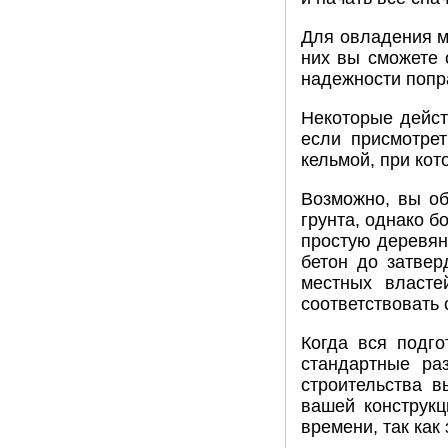
Для овладения ме
них вы сможете 
надежности попра
Некоторые дейст
если присмотрет
кельмой, при кот
Возможно, вы об
грунта, однако б
простую деревян
бетон до затвер
местных власте
соответствовать
Когда вся подго
стандартные ра
строительства 
вашей конструкц
времени, так как