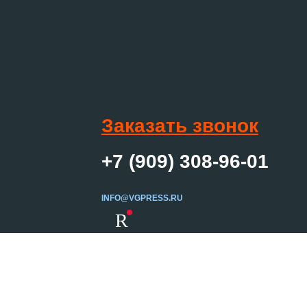
Заказать звонок
+7 (909) 308-96-01
INFO@VGPRESS.RU
R
Создание сайта
ер и не является
Вебцентр
сплуатационные
 просьба для уточнения