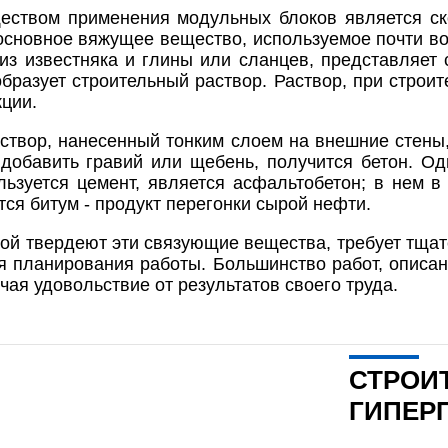
ством применения модульных блоков является ско
 основное вяжущее вещество, используемое почти во
из известняка и глины или сланцев, представляет
бразует строительный раствор. Раствор, при строит
кции.
створ, нанесенный тонким слоем на внешние стены, 
добавить гравий или щебень, получится бетон. Од
льзуется цемент, является асфальтобетон; в нем 
ся битум - продукт перегонки сырой нефти.
рой твердеют эти связующие вещества, требует тща
я планирования работы. Большинство работ, описан
чая удовольствие от результатов своего труда.
СТРОИ
ГИПЕР