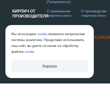
(Гиперпрессы)
КИРПИЧ ОТ
О применении
О производстве
«кирпича-лего»
«кирпича-лего»
ПРОИЗВОДИТЕЛЯ
Г. НАБЕРЕЖНЫЕ ЧЕЛНЫ
Мы используем
cookie
,
применяя метрические
2019-2026 © «ВГП»
ТЕХНОЛОГИИ И ОБОРУДОВАНИЕ ДЛЯ ГИПЕР
системы аналитики. Продолжая использовать
наш сайт, вы даете согласие на обработку
файлов
cookie
.
Хорошо
Вся размещённая на сайте информация, в том числе информация об услугах и их
договором публичной оферты. Производитель оставляет за собой право вносить
характеристики изделий, без предварительного уведомления. Изображения и цвет