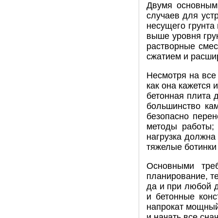
Двумя основными
случаев для уст
несущего грунта
выше уровня гру
растворные смес
сжатием и расши
Несмотря на вс
как она кажется 
бетонная плита д
большинство кам
безопасно перен
методы работы; 
нагрузка должна
тяжелые ботинки
Основными тре
планирование, те
да и при любой д
и бетонные конс
напрокат мощный
и начать все сна