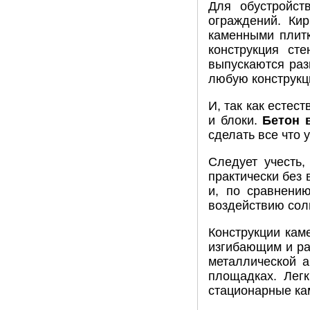
Для обустройст
ограждений. Ки
каменными плитк
конструкция ст
выпускаются разн
любую конструкц
И, так как естес
и блоки.
Бетон 
сделать все что 
Следует учесть,
практически без 
и, по сравнени
воздействию сол
Конструкции кам
изгибающим и ра
металлической а
площадках. Легк
стационарные ка