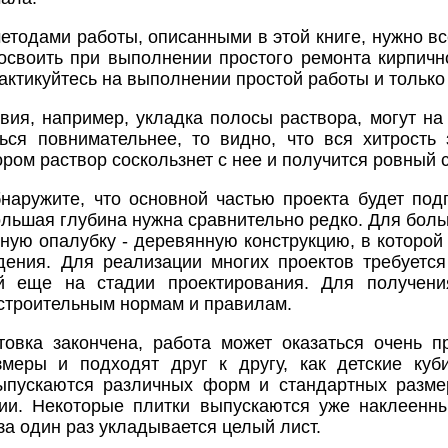
тодами работы, описанными в этой книге, нужно вс
освоить при выполнении простого ремонта кирпичн
ктикуйтесь на выполнении простой работы и только
вия, например, укладка полосы раствора, могут н
ься повнимательнее, то видно, что вся хитрость
ором раствор соскользнет с нее и получится ровный сл
наружите, что основной частью проекта будет под
ольшая глубина нужна сравнительно редко. Для бол
ную опалубку - деревянную конструкцию, в которой 
дения. Для реализации многих проектов требуется
й еще на стадии проектирования. Для получени
 строительным нормам и правилам.
товка закончена, работа может оказаться очень 
змеры и подходят друг к другу, как детские куб
выпускаются различных форм и стандартных разме
ии. Некоторые плитки выпускаются уже наклеенны
 за один раз укладывается целый лист.