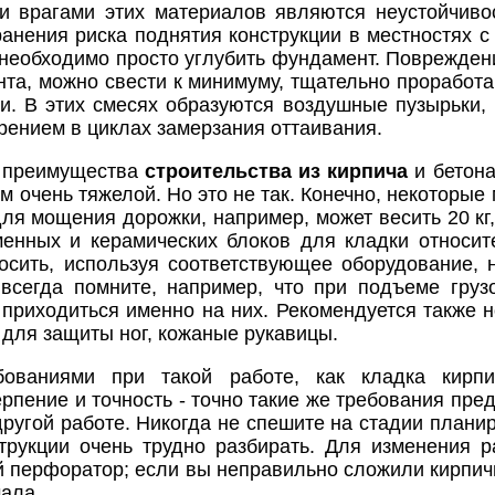
 врагами этих материалов являются неустойчивос
ранения риска поднятия конструкции в местностях 
 необходимо просто углубить фундамент. Поврежден
нта, можно свести к минимуму, тщательно проработа
и. В этих смесях образуются воздушные пузырьки
рением в циклах замерзания оттаивания.
е преимущества
строительства из кирпича
и бетона
им очень тяжелой. Но это не так. Конечно, некотор
ля мощения дорожки, например, может весить 20 кг,
енных и керамических блоков для кладки относит
осить, используя соответствующее оборудование, 
всегда помните, например, что при подъеме груз
 приходиться именно на них. Рекомендуется также н
 для защиты ног, кожаные рукавицы.
бованиями при такой работе, как кладка кирп
рпение и точность - точно такие же требования пре
ругой работе. Никогда не спешите на стадии планир
трукции очень трудно разбирать. Для изменения 
 перфоратор; если вы неправильно сложили кирпичну
чала.