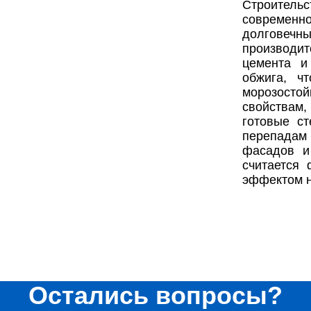
Строительс
современ
долговеч
производит
цемента и
обжига, ч
морозостой
свойствам,
готовые с
перепада
фасадов и
считается
эффектом н
Остались вопросы?