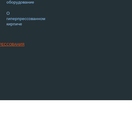
оборудование
О
гиперпрессованном
кирпиче
ПРЕССОВАНИЯ
 стоимости, описание товаров и изображения, носит исключительно информационный характ
 изменения в технические характеристики, комплектацию и конструкцию, не ухудшающие эк
 представленного на сайте товара могут отличаться от оригинала продукции. Убедительная