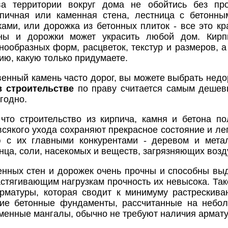
ва территории вокруг дома не обойтись без пр
рпичная или каменная стена, лестница с бетонны
ами, или дорожка из бетонных плиток - все это к
ены и дорожки может украсить любой дом. Кирп
ообразных форм, расцветок, текстур и размеров, а
ию, какую только придумаете.
твенный камень часто дорог, вы можете выбрать нед
в строительстве
по праву считается самым дешев
угодно.
 что строительство из кирпича, камня и бетона п
всякого ухода сохраняют прекрасное состояние и ле
ю с их главными конкурентами - деревом и мета
нца, соли, насекомых и веществ, загрязняющих возд
енных стен и дорожек очень прочны и способны вы
стягивающим нагрузкам прочность их невысока. Так
рматуры, которая сводит к минимуму растрескива
ие бетонные фундаменты, рассчитанные на неболь
менные мангалы, обычно не требуют наличия армат