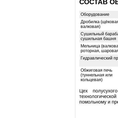
СОСТАВ О
Оборудование
Дробилка (щёковая
валковая)
Сушильный бараб
сушильная башня
Мельница (валкова
роторная, шаровая
Гидравлический п
Обжиговая печь
(туннельная или
кольцевая)
Цех полусухог
технологической 
помольному и пр