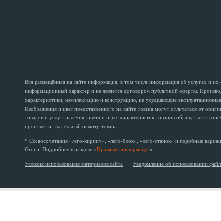
Вся размещённая на сайте информация, в том числе информация об услугах и их
информационный характер и не является договором публичной оферты. Производи
характеристики, комплектацию и конструкцию, не ухудшающие эксплуатационные 
Изображения и цвет представленного на сайте товара могут отличаться от ориг
товаров и услуг, наличия, цвета и иных характеристик товаров обращаться к кон
произвести тщательный осмотр товара.
* Словосочетания «лего-кирпич», «лего-блок», «лего-станок» и подобные вариац
Group. Подробнее в разделе «
Правовая информация
»
Условия использования материалов сайта
Уведомление об использовании файл