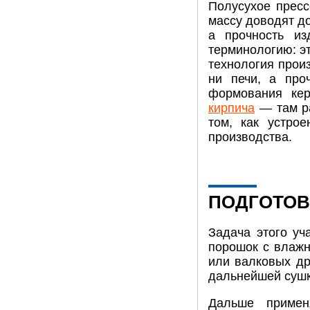
Полусухое пресс
массу доводят д
а прочность из
терминологию: э
технология произ
ни печи, а про
формования кер
кирпича
— там ра
том, как устро
производства.
ПОДГОТОВ
Задача этого уч
порошок с влажн
или валковых др
дальнейшей сушк
Дальше примен