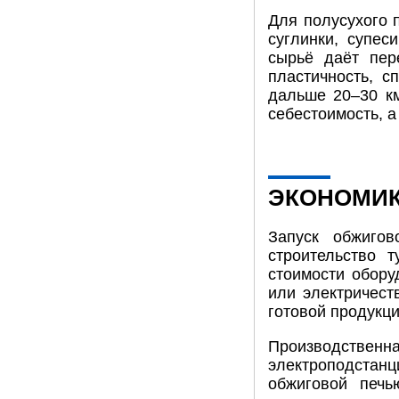
Для полусухого 
суглинки, супес
сырьё даёт пер
пластичность, с
дальше 20–30 к
себестоимость, а
ЭКОНОМИК
Запуск обжигов
строительство 
стоимости обору
или электричест
готовой продукци
Производствен
электроподстанц
обжиговой печь