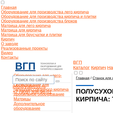
Главная
Оборудование для производства лего кирпича
Оборудование для производства кирпича и плитки
Оборудование для производства блоков
Матрица для лего кирпича
Матрица для кирпича
Матрица для брусчатки и плитки
Кирпич
О заводе
Реализованные проекты
Видео
Контакты
ВГП
ВГП
ТЕХНОЛОГИИ И
Каталог
Кирпич
На
ОБОРУДОВАНИЕ ДЛЯ
ГИПЕРПРЕССОВАНИЯ
Оборудование для «лего-
Главная
/
Станок для 
кирпича»
Оборудование для
info@vgpress.ru
гиперпрессованного кирпича
ПОЛУСУХО
+7 (909) 308-96-01
Дробильное оборудование
КИРПИЧА:
Матрицы
Дополнительное
оборудование