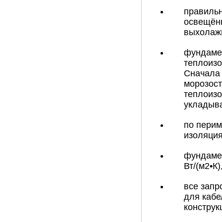
правильн
освещённ
выхолажи
фундамен
теплоизо
Сначала 
морозост
теплоизо
укладыв
по перим
изоляция
фундамен
Вт/(м2•К)
все запр
для кабе
конструк