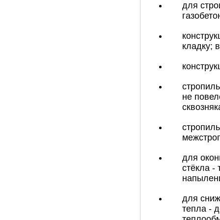
для стро
газобето
конструк
кладку; 
конструк
стропиль
не повел
сквозняк
стропиль
межстроп
для окон
стёкла -
напылени
для сниж
тепла - 
теплообм