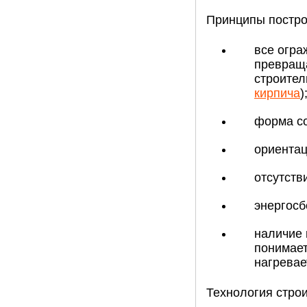
Принципы постро
все огр
превраща
строител
кирпича
)
форма со
ориентац
отсутств
энергосб
наличие 
понимает
нагревае
Технология стро