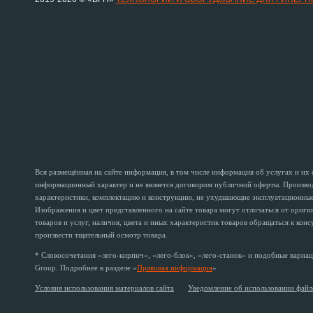
Вся размещённая на сайте информация, в том числе информация об услугах и их
информационный характер и не является договором публичной оферты. Производи
характеристики, комплектацию и конструкцию, не ухудшающие эксплуатационные 
Изображения и цвет представленного на сайте товара могут отличаться от ориг
товаров и услуг, наличия, цвета и иных характеристик товаров обращаться к кон
произвести тщательный осмотр товара.
* Словосочетания «лего-кирпич», «лего-блок», «лего-станок» и подобные вариац
Group. Подробнее в разделе «
Правовая информация
»
Условия использования материалов сайта
Уведомление об использовании файл