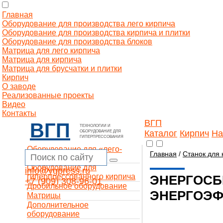
Главная
Оборудование для производства лего кирпича
Оборудование для производства кирпича и плитки
Оборудование для производства блоков
Матрица для лего кирпича
Матрица для кирпича
Матрица для брусчатки и плитки
Кирпич
О заводе
Реализованные проекты
Видео
Контакты
ВГП
ВГП
ТЕХНОЛОГИИ И
Каталог
Кирпич
На
ОБОРУДОВАНИЕ ДЛЯ
ГИПЕРПРЕССОВАНИЯ
Оборудование для «лего-
Главная
/
Станок для 
кирпича»
Оборудование для
info@vgpress.ru
гиперпрессованного кирпича
ЭНЕРГОСБ
+7 (909) 308-96-01
Дробильное оборудование
ЭНЕРГОЭ
Матрицы
Дополнительное
оборудование