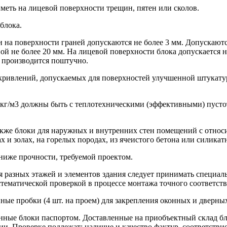
меть на лицевой поверхности трещин, пятен или сколов.
блока.
и на поверхности граней допускаются не более 3 мм. Допускают
ной не более 20 мм. На лицевой поверхности блока допускается 
и производится поштучно.
ривлений, допускаемых для поверхностей улучшенной штукатурк
 кг/м3 должны быть с теплотехническими (эффективными) пусто
также блоки для наружных и внутренних стен помещений с относ
 и золах, на горелых породах, из ячеистого бетона или силикат
ниже прочности, требуемой проектом.
 разных этажей и элементов здания следует принимать специал
стематической проверкой в процессе монтажа точного соответст
е пробки (4 шт. на проем) для закрепления оконных и дверных
онные блоки паспортом. Доставленные на приобъектный склад б
. Проверке подлежат: наличие и качество фактур, соответствие