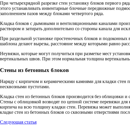
При четырехрядной разрезке стен установку блоков первого ряд
этого устанавливать инвентарные блочные передвижные подмости
заполнением пазов между блоками четвертого ряда.
Кладка блоков с дымовыми и вентиляционными каналами произв
раствором и затирать дополнительно со стороны канала для иск
При раздельной установке простеночных блоков и подоконных 
шаблона делают вырезы, расстояние между которыми равно ра
Неувязки, которые могут получиться при разметке мест установ
вертикальных швов. При этом нормальная толщина вертикальных
Стены из бетонных блоков
Наряду с кирпичом и керамическими камнями для кладки стен
несквозными пустотами.
Кладка стен из бетонных блоков производится без облицовки и с
Стены с облицовкой возводят по цепной системе перевязки для 
кирпича на всю толщину кладки стен. Перевязка может выполня
кладке стен из бетонных блоков со сквозными отверстиями пос
Следующая статья