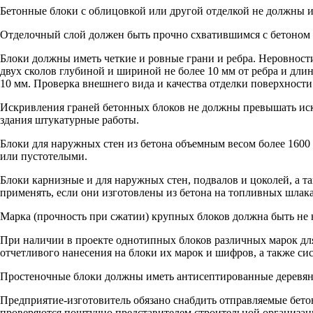
Бетонные блоки с облицовкой или другой отделкой не должны и
Отделочный слой должен быть прочно схватившимся с бетоном 
Блоки должны иметь четкие и ровные грани и ребра. Неровност
двух сколов глубиной и шириной не более 10 мм от ребра и дли
10 мм. Проверка внешнего вида и качества отделки поверхност
Искривления граней бетонных блоков не должны превышать иск
здания штукатурные работы.
Блоки для наружных стен из бетона объемным весом более 1600
или пустотелыми.
Блоки карнизные и для наружных стен, подвалов и цоколей, а 
применять, если они изготовлены из бетона на топливных шлаках
Марка (прочность при сжатии) крупных блоков должна быть не 
При наличии в проекте однотипных блоков различных марок для
отчетливого нанесения на блоки их марок и шифров, а также си
Простеночные блоки должны иметь антисептированные деревянны
Предприятие-изготовитель обязано снабдить отправляемые бет
проверяются поштучно представителем строительной организации