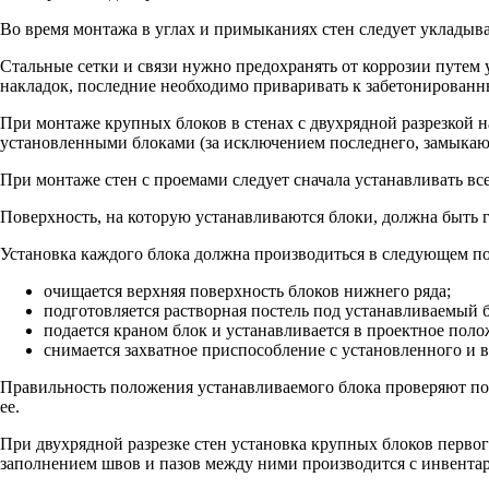
Во время монтажа в углах и примыканиях стен следует укладыва
Стальные сетки и связи нужно предохранять от коррозии путем 
накладок, последние необходимо приваривать к забетонированн
При монтаже крупных блоков в стенах с двухрядной разрезкой на
установленными блоками (за исключением последнего, замыкаю
При монтаже стен с проемами следует сначала устанавливать вс
Поверхность, на которую устанавливаются блоки, должна быть 
Установка каждого блока должна производиться в следующем по
очищается верхняя поверхность блоков нижнего ряда;
подготовляется растворная постель под устанавливаемый 
подается краном блок и устанавливается в проектное поло
снимается захватное приспособление с установленного и 
Правильность положения устанавливаемого блока проверяют по з
ее.
При двухрядной разрезке стен установка крупных блоков первог
заполнением швов и пазов между ними производится с инвент