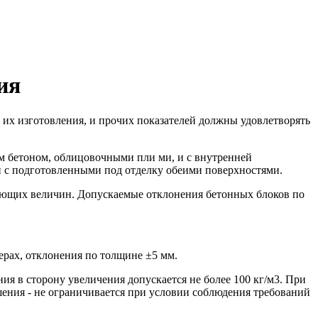
ия
 их изготовления, и прочих показателей должны удовлетворять
м бетоном, облицовочными пли ми, и с внутренней
и с подготовленными под отделку обеими поверхностями.
дующих величин. Допускаемые отклонения бетонных блоков по
рах, отклонения по толщине ±5 мм.
ия в сторону увеличения допускается не более 100 кг/м3. При
шения - не ограничивается при условии соблюдения требований