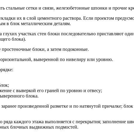
ть стальные сетки и связи, железобетонные шпонки и прочие кр
укладки их в слой цементного раствора. Если проектом предусм
ым в блок металлическим деталям.
 глухих участках стен блоки последовательно приставляют один 
щего блока).
е простеночные блоки, а затем подоконные.
горизонтальной, выверенной по нивелиру или уровню.
рядке:
блок;
жение с выверкой его граней по уровню и отвесу;
выверенного блока.
аранее произведенной разметке и по натянутой причалке; блок д
о ряда каждого этажа выполняется с перекрытия; заполнение шво
арных блочных выдвижных подмостей.