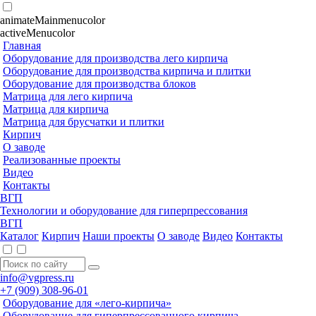
animateMainmenucolor
activeMenucolor
Главная
Оборудование для производства лего кирпича
Оборудование для производства кирпича и плитки
Оборудование для производства блоков
Матрица для лего кирпича
Матрица для кирпича
Матрица для брусчатки и плитки
Кирпич
О заводе
Реализованные проекты
Видео
Контакты
ВГП
Технологии и оборудование для гиперпрессования
ВГП
Каталог
Кирпич
Наши проекты
О заводе
Видео
Контакты
info@vgpress.ru
+7 (909) 308-96-01
Оборудование для «лего-кирпича»
Оборудование для гиперпрессованного кирпича