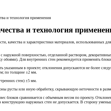
ства и технология применения
чества и технология применен
ти, качества и характеристики материалов, использованных для
 с наружной поверхностью, отделанной раствором, декоративны
ку обоями). Для внутренних стен рекомендуется применять блок
ть указанным в проекте; отклонения допускаются не более сле
м; по толщине ±2 мм.
тренних стен) ±5 мм.
оны русты или иную обработку, скрывающую неточности в разме
ес блоков сравнивается с объемным весом по проекту. Отклонен
в конструкцию наружных стен не допускается. В сторону умень