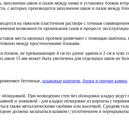
а, заполнение швов и пазов между ними и установку блоков вто
, с которых производится заполнение швов и пазов между блока
одится на тяжелом пластичном растворе с точным совмещением
лючения возможности проникания газов в процессе эксплуатации
вставок места оконных проемов размечают с помощью шаблона, 
сстоянию между простеночными блоками.
ки блоков, не превышающие 4 см по длине здания и 2 см в осях 
 швов 15 мм может быть увеличена для отдельных швов не боле
 применяют бетонные,
шлаковые кирпичи, блоки и прочие камни
 облицовкой. При возведении стен без облицовки кладку ведут п
камней и ложковой - для кладки облицовки из кирпича с перевяз
ться также металлическими скобами или высечкой. Средняя тол
ледние должны засыпаться шлаком с уплотнением и перекрыватьс