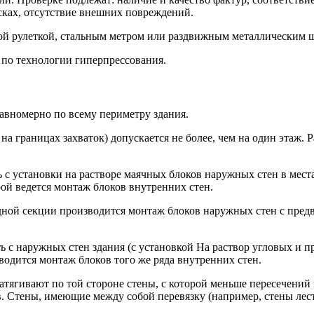
сках, отсутствие внешних повреждений.
ой рулеткой, стальным метром или раздвижным металлическим ш
по технологии гиперпрессования.
авномерно по всему периметру здания.
 на границах захваток) допускается не более, чем на один эта
ть с установки на растворе маячных блоков наружных стен в м
рой ведется монтаж блоков внутренних стен.
дной секции производится монтаж блоков наружных стен с пред
ть с наружных стен здания (с установкой На раствор угловых и
водится монтаж блоков того же ряда внутренних стен.
натягивают по той стороне стены, с которой меньше пересечени
. Стены, имеющие между собой перевязку (например, стены лес