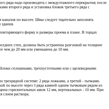
рого ряда надо производить с междуэтажного перекрытия; после
ми второго ряда и установка блоков третьего ряда с
 каналов по высоте. Швы следует тщательно заполнять
 здания.
повторяющего форму и размеры проема в плане. В торцах
соседних стен, должны быть устранены разгонкой на толщине
е чем до 20 мм или уменьшена до 10 мм.
. Блоки сплошными, трехпустотными или с щелевидными
о трехрядной системе: 2 ряда ложками, а третий - тычками.
кой по высоте через 3 ряда камней одним тычковым рядом из
щина горизонтальных швов 12 мм, вертикальных - 10 мм. При
я слоем раствора.