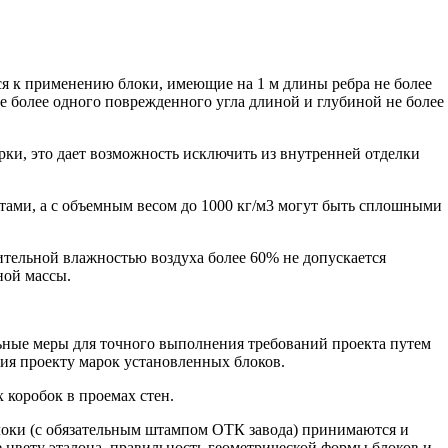
ся к применению блоки, имеющие на 1 м длины ребра не более
не более одного поврежденного угла длиной и глубиной не более
и, это дает возможность исключить из внутренней отделки
тами, а с объемным весом до 1000 кг/м3 могут быть сплошными
ительной влажностью воздуха более 60% не допускается
ной массы.
ьные меры для точного выполнения требований проекта путем
вия проекту марок установленных блоков.
 коробок в проемах стен.
локи (с обязательным штампом ОТК завода) принимаются и
 цвету эталона, правильность геометрической формы блоков и