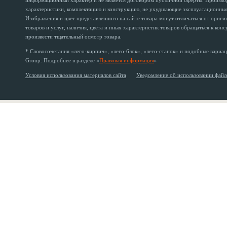
информационный характер и не является договором публичной оферты. Производи
характеристики, комплектацию и конструкцию, не ухудшающие эксплуатационные 
Изображения и цвет представленного на сайте товара могут отличаться от ориг
товаров и услуг, наличия, цвета и иных характеристик товаров обращаться к кон
произвести тщательный осмотр товара.
* Словосочетания «лего-кирпич», «лего-блок», «лего-станок» и подобные вариац
Group. Подробнее в разделе «
Правовая информация
»
Условия использования материалов сайта
Уведомление об использовании файл