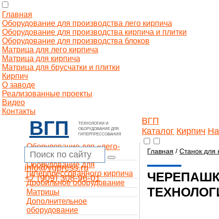
Главная
Оборудование для производства лего кирпича
Оборудование для производства кирпича и плитки
Оборудование для производства блоков
Матрица для лего кирпича
Матрица для кирпича
Матрица для брусчатки и плитки
Кирпич
О заводе
Реализованные проекты
Видео
Контакты
ВГП
ВГП
ТЕХНОЛОГИИ И
Каталог
Кирпич
На
ОБОРУДОВАНИЕ ДЛЯ
ГИПЕРПРЕССОВАНИЯ
Оборудование для «лего-
Главная
/
Станок для 
кирпича»
Оборудование для
info@vgpress.ru
гиперпрессованного кирпича
ЧЕРЕПАШК
+7 (909) 308-96-01
Дробильное оборудование
ТЕХНОЛОГ
Матрицы
Дополнительное
оборудование