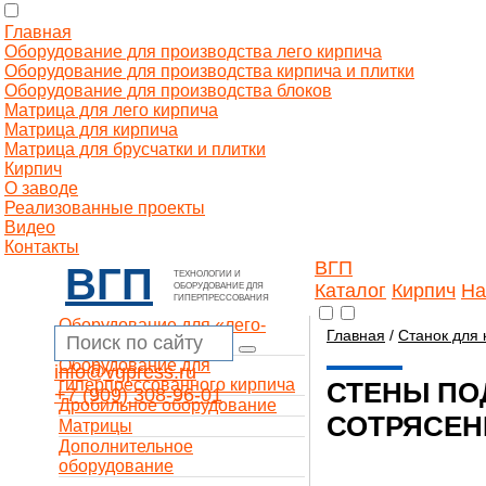
Главная
Оборудование для производства лего кирпича
Оборудование для производства кирпича и плитки
Оборудование для производства блоков
Матрица для лего кирпича
Матрица для кирпича
Матрица для брусчатки и плитки
Кирпич
О заводе
Реализованные проекты
Видео
Контакты
ВГП
ВГП
ТЕХНОЛОГИИ И
Каталог
Кирпич
На
ОБОРУДОВАНИЕ ДЛЯ
ГИПЕРПРЕССОВАНИЯ
Оборудование для «лего-
Главная
/
Станок для 
кирпича»
Оборудование для
info@vgpress.ru
гиперпрессованного кирпича
СТЕНЫ ПО
+7 (909) 308-96-01
Дробильное оборудование
СОТРЯСЕН
Матрицы
Дополнительное
оборудование