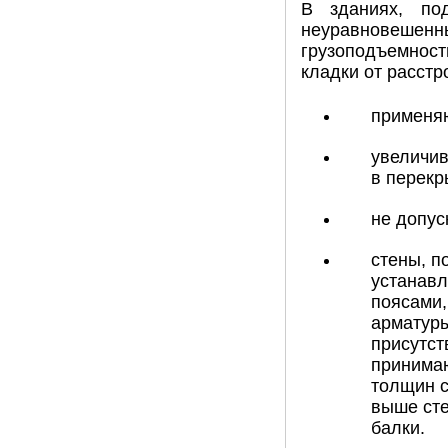
В зданиях, по
неуравновешен
грузоподъемност
кладки от расстр
применяю
увеличив
в перекр
не допус
стены, п
устанав
поясами,
арматуры
присутс
принимаю
толщин с
выше сте
балки.