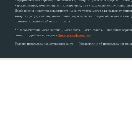
информационный характер и не является договором публичной оферты. Производи
характеристики, комплектацию и конструкцию, не ухудшающие эксплуатационные 
Изображения и цвет представленного на сайте товара могут отличаться от ориг
товаров и услуг, наличия, цвета и иных характеристик товаров обращаться к кон
произвести тщательный осмотр товара.
* Словосочетания «лего-кирпич», «лего-блок», «лего-станок» и подобные вариац
Group. Подробнее в разделе «
Правовая информация
»
Условия использования материалов сайта
Уведомление об использовании файл