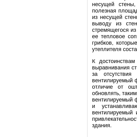
несущей стены,
полезная площад
из несущей стен
выводу из сте
стремящегося из 
ее тепловое соп
грибков, которы
утеплителя соста
К достоинствам
выравнивания ст
за отсутствия
вентилируемый ф
отличие от ош
обновлять, таки
вентилируемый ф
и устанавлива
вентилируемый 
привлекательно
здания.