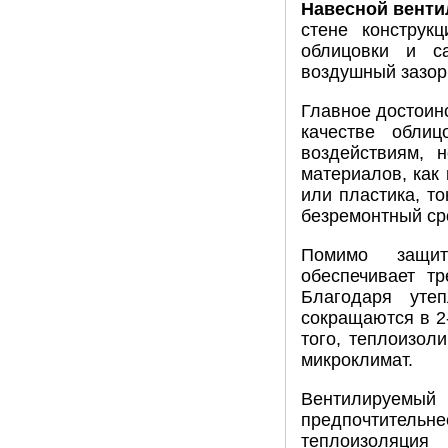
Навесной вент
стене конструк
облицовки и с
воздушный зазор
Главное достоинс
качестве обли
воздействиям, 
материалов, как
или пластика, т
безремонтный ср
Помимо защит
обеспечивает т
Благодаря уте
сокращаются в 2
того, теплоизол
микроклимат.
Вентилируемый
предпочтитель
теплоизоляция 