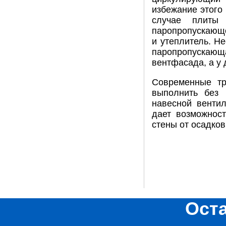
избежание этого
случае плиты
паропропускающе
и утеплитель. Н
паропропускающа
вентфасада, а у
Современные тр
выполнить без 
навесной венти
дает возможнос
стены от осадков
Ост