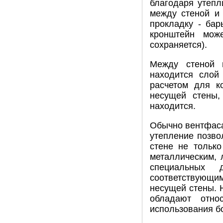
благодаря утепл
между стеной и
прокладку - бар
кронштейн мож
сохраняется).
Между стеной 
находится слой
расчетом для ко
несущей стены,
находится.
Обычно вентфаса
утепление позво
стене не тольк
металлическим, 
специальных 
соответствующи
несущей стены. Н
обладают отно
использования бо