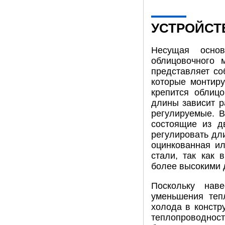
УСТРОЙСТ
Несущая осно
облицовочного 
представляет со
которые монтир
крепится облиц
длины зависит р
регулируемые. В
состоящие из д
регулировать дл
оцинкованная и
стали, так как
более высокими 
Поскольку нав
уменьшения теп
холода в констр
теплопроводнос