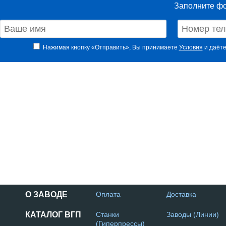
Заполните фо
Нажимая кнопку «Отправить», Вы принимаете
Условия
и даёте
О ЗАВОДЕ
Оплата
Доставка
КАТАЛОГ ВГП
Станки
Заводы (Линии)
(Гиперпрессы)