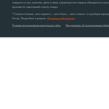
товаров и услуг, наличия, цвета и иных характеристик товаров обращаться к кон
произвести тщательный осмотр товара.
* Словосочетания «лего-кирпич», «лего-блок», «лего-станок» и подобные вариац
Group. Подробнее в разделе «
Правовая информация
»
Условия использования материалов сайта
Уведомление об использовании файл