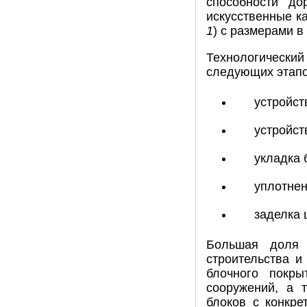
способности до
искусственные к
1
) с размерами в
Технологически
следующих этапо
устройст
устройст
укладка 
уплотнен
заделка 
Большая доля 
строительства и
блочного покр
сооружений, а 
блоков с конкр