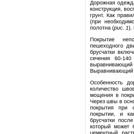
Дорожная одежда
конструкция, в
грунт. Как прави
(при необходим
полотна (
рис. 1
).
Покрытие непо
пешеходного дв
брусчатки включ
сечения 60-14
выравнивающий
Выравнивающий с
Особенность до
количество шво
мощения в покры
Через швы в осн
покрытия при 
покрытии, и ка
брусчатки посл
который может 
цементный раст