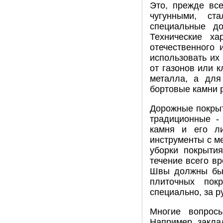
Это, прежде вс
чугунными, ст
специальные д
Технические ха
отечественного 
использовать их
от газонов или 
металла, а для
бортовые камни 
Дорожные покрыт
традиционные -
камня и его ли
инструменты с м
уборки покрыти
течение всего в
Швы должны быт
плиточных пок
специально, за 
Многие вопрос
Например закла