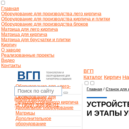
Главная
Оборудование для производства лего кирпича
Оборудование для производства кирпича и плитки
Оборудование для производства блоков
Матрица для лего кирпича
Матрица для кирпича
Матрица для брусчатки и плитки
Кирпич
О заводе
Реализованные проекты
Видео
Контакты
ВГП
ВГП
ТЕХНОЛОГИИ И
Каталог
Кирпич
На
ОБОРУДОВАНИЕ ДЛЯ
ГИПЕРПРЕССОВАНИЯ
Оборудование для «лего-
Главная
/
Станок для 
кирпича»
Оборудование для
info@vgpress.ru
гиперпрессованного кирпича
УСТРОЙСТ
+7 (909) 308-96-01
Дробильное оборудование
И ЭТАПЫ 
Матрицы
Дополнительное
оборудование