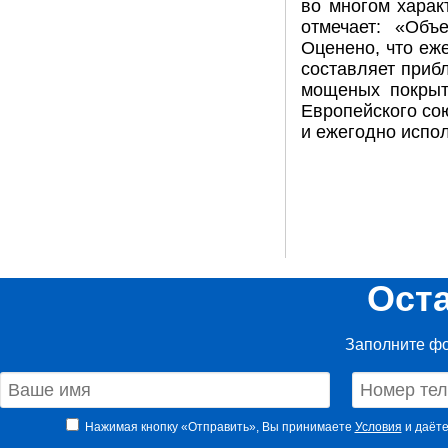
во многом харак
отмечает: «Объ
Оценено, что еж
составляет приб
мощеных покрыт
Европейского со
и ежегодно испо
Ост
Заполните фо
Нажимая кнопку «Отправить», Вы принимаете
Условия
и даёте