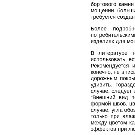
бортового камн
мощении больши
требуется созда
Более подроб
потребительски
изделиях для мо
В литературе п
использовать ес
Рекомендуется и
конечно, не впи
дорожным покрыт
удивить. Горазд
случае, следует
“Внешний вид п
формой швов, цве
случае, угла об
только при влаж
между цветом ка
эффектов при люб