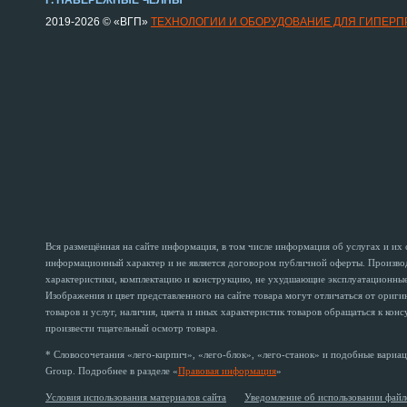
Г. НАБЕРЕЖНЫЕ ЧЕЛНЫ
2019-2026 © «ВГП»
ТЕХНОЛОГИИ И ОБОРУДОВАНИЕ ДЛЯ ГИПЕР
Вся размещённая на сайте информация, в том числе информация об услугах и их
информационный характер и не является договором публичной оферты. Производи
характеристики, комплектацию и конструкцию, не ухудшающие эксплуатационные 
Изображения и цвет представленного на сайте товара могут отличаться от ориг
товаров и услуг, наличия, цвета и иных характеристик товаров обращаться к кон
произвести тщательный осмотр товара.
* Словосочетания «лего-кирпич», «лего-блок», «лего-станок» и подобные вариац
Group. Подробнее в разделе «
Правовая информация
»
Условия использования материалов сайта
Уведомление об использовании файл