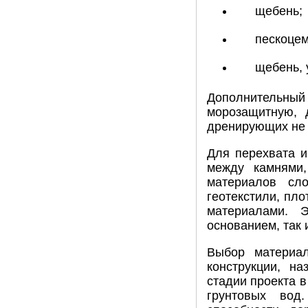
щебень;
пескоцем
щебень, 
Дополнительный 
морозащитную,
дренирующих не 
Для перехвата и
между камнями,
материалов сл
геотекстили, пл
материалами. 
основанием, так 
Выбор материа
конструкции, н
стадии проекта в
грунтовых вод