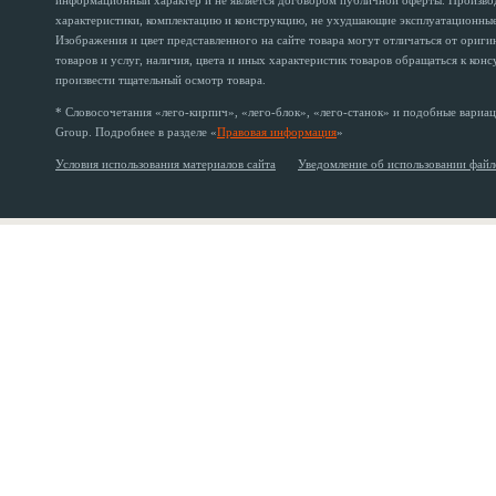
информационный характер и не является договором публичной оферты. Производи
характеристики, комплектацию и конструкцию, не ухудшающие эксплуатационные 
Изображения и цвет представленного на сайте товара могут отличаться от ориг
товаров и услуг, наличия, цвета и иных характеристик товаров обращаться к кон
произвести тщательный осмотр товара.
* Словосочетания «лего-кирпич», «лего-блок», «лего-станок» и подобные вариац
Group. Подробнее в разделе «
Правовая информация
»
Условия использования материалов сайта
Уведомление об использовании файл