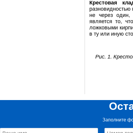
Крестовая кла
разновидностью г
не через один,
является то, ч
ложковыми кирп
в ту или иную ст
Рис. 1. Крест
Ост
Заполните фо