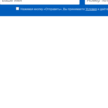
Нажимая кнопку «Отправить», Вы принимаете
Условия
и даёте