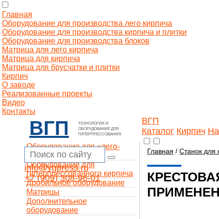
Главная
Оборудование для производства лего кирпича
Оборудование для производства кирпича и плитки
Оборудование для производства блоков
Матрица для лего кирпича
Матрица для кирпича
Матрица для брусчатки и плитки
Кирпич
О заводе
Реализованные проекты
Видео
Контакты
ВГП
ВГП
ТЕХНОЛОГИИ И
Каталог
Кирпич
На
ОБОРУДОВАНИЕ ДЛЯ
ГИПЕРПРЕССОВАНИЯ
Оборудование для «лего-
Главная
/
Станок для 
кирпича»
Оборудование для
info@vgpress.ru
гиперпрессованного кирпича
КРЕСТОВА
+7 (909) 308-96-01
Дробильное оборудование
ПРИМЕНЕ
Матрицы
Дополнительное
оборудование