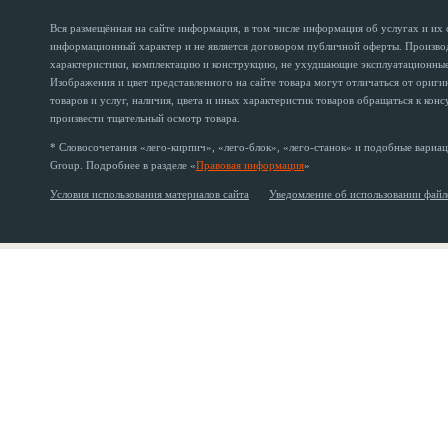
Вся размещённая на сайте информация, в том числе информация об услугах и их
информационный характер и не является договором публичной оферты. Производи
характеристики, комплектацию и конструкцию, не ухудшающие эксплуатационные 
Изображения и цвет представленного на сайте товара могут отличаться от ориг
товаров и услуг, наличия, цвета и иных характеристик товаров обращаться к кон
произвести тщательный осмотр товара.
* Словосочетания «лего-кирпич», «лего-блок», «лего-станок» и подобные вариац
Group. Подробнее в разделе «
Правовая информация
»
Условия использования материалов сайта
Уведомление об использовании файл