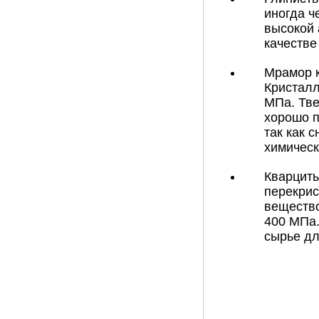
иногда ч
высокой 
качестве
Мрамор к
Кристалл
МПа. Тве
хорошо п
так как 
химическ
Кварциты
перекрис
вещество
400 МПа.
сырье дл