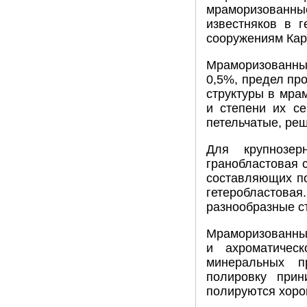
мраморизованн
известняков в 
сооружениям Кар
Мраморизованные
0,5%, предел пр
структуры в мра
и степени их се
петельчатые, ре
Для крупнозер
гранобластовая с
составляющих по
гетеробластовая.
разнообразные с
Мраморизованные
и ахроматичес
минеральных п
полировку прин
полируются хоро