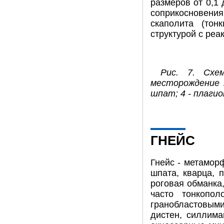
размеров от 0,1 
соприкосновен
скаполита (тон
структурой с ре
Рис. 7. Схе
месторождение м
шпат; 4 - плагио
ГНЕЙС
Гнейс - метамор
шпата, кварца, 
роговая обманка
часто тонкопол
гранобластовыми
дистен, силлима