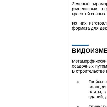
Зеленые мрамо
(змеевиками, о
красотой сочных 
Из них изготов
формата для дек
ВИДОИЗМЕ
Метаморфические
осадочных путем
В строительстве
Гнейсы п
сланцево
плиты, в
зданий, 
Глинисты