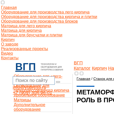
Главная
Оборудование для производства лего кирпича
Оборудование для производства кирпича и плитки
Оборудование для производства блоков
Матрица для лего кирпича
Матрица для кирпича
Матрица для брусчатки и плитки
Кирпич
О заводе
Реализованные проекты
Видео
Контакты
ВГП
ВГП
ТЕХНОЛОГИИ И
Каталог
Кирпич
На
ОБОРУДОВАНИЕ ДЛЯ
ГИПЕРПРЕССОВАНИЯ
Оборудование для «лего-
Главная
/
Станок для 
кирпича»
Оборудование для
info@vgpress.ru
гиперпрессованного кирпича
МЕТАМОРФ
+7 (909) 308-96-01
Дробильное оборудование
РОЛЬ В П
Матрицы
Дополнительное
оборудование