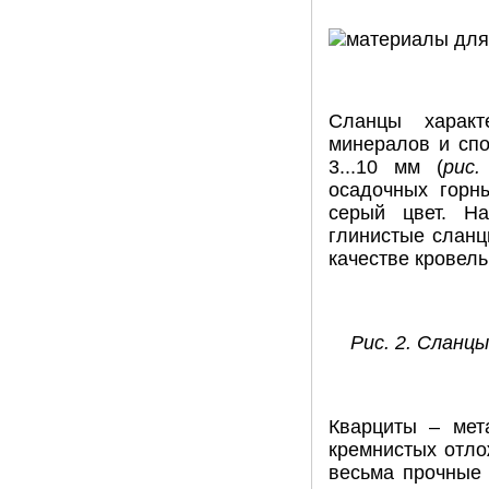
Сланцы характ
минералов и спо
3...10 мм (
рис.
осадочных горн
серый цвет. Н
глинистые сланц
качестве кровел
Рис. 2. Сланцы
Кварциты – мет
кремнистых отло
весьма прочные 