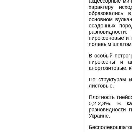
акцессорные мине
характеру исх
образовались в
основном вулкан
осадочных поро
разновидности
пироксеновые и 
полевым шпатом
В особый петро
пироксены и а
анортозитовые, 
По структурам 
листовые.
Плотность гнейс
0,2-2,3%. В к
разновидности 
Украине.
Бесполевошпато