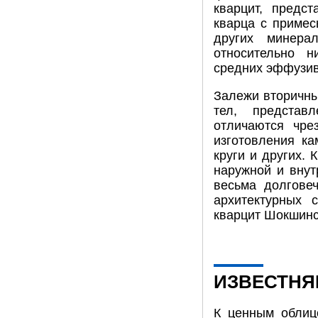
кварцит, предс
кварца с примес
других минера
относительно н
средних эффузив
Залежи вторичны
тел, представ
отличаются чре
изготовления ка
круги и других.
наружной и внут
весьма долгове
архитектурных 
кварцит Шокшинс
ИЗВЕСТНЯ
К ценным облиц