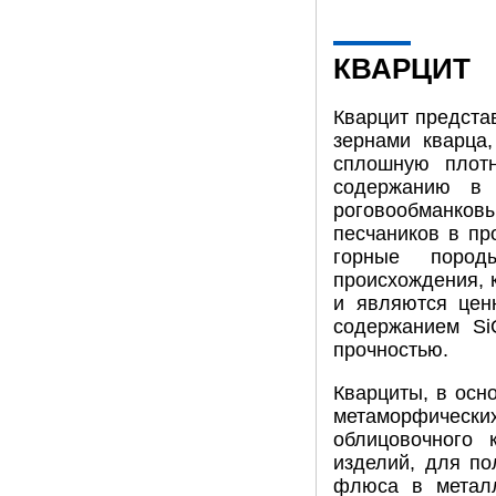
КВАРЦИТ
Кварцит предста
зернами кварца
сплошную плот
содержанию в 
роговообманко
песчаников в пр
горные пород
происхождения, 
и являются цен
содержанием Si
прочностью.
Кварциты, в осн
метаморфическ
облицовочного 
изделий, для по
флюса в металл