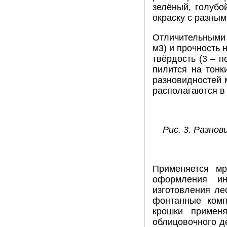
зелёный, голубо
окраску с разны
Отличительными 
м3) и прочность 
твёрдость (3 – 
пилится на тонк
разновидностей 
располагаются в
Рис. 3. Разно
Применяется мр
оформления ин
изготовления ле
фонтанные комп
крошки примен
облицовочного д