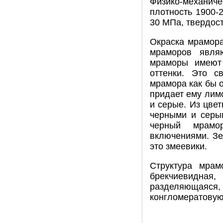
Физико-механи
плотность 1900-
30 МПа, твердост
Окраска мрамора
мраморов явля
мраморы имеют 
оттенки. Это с
мрамора как бы 
придает ему лимо
и серые. Из цве
черными и серы
черный мрамо
включениями. Зе
это змеевики.
Структура мрам
брекчиевидная
разделяющаяся,
конгломератовую