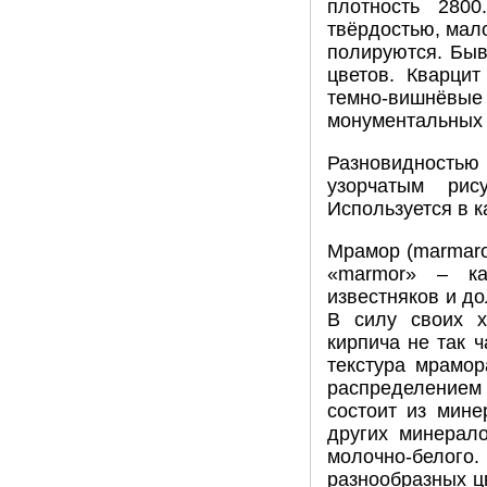
плотность 2800
твёрдостью, мал
полируются. Быв
цветов. Кварци
темно-вишнёвы
монументальных 
Разновидностью 
узорчатым рис
Используется в к
Мрамор (marmaro
«marmor» – ка
известняков и д
В силу своих х
кирпича не так ч
текстура мрамо
распределением 
состоит из мине
других минерал
молочно-белого
разнообразных цв