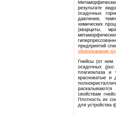
Метаморфические
результате вид
осадочных горн
давления, тем
химических проц
(кварциты, м
метаморфиче
гиперпрессован
предприятий спе
оборудование дл
Гнейсы (от нем.
осадочных
(рис
плагиоклаза и 
красноватые и д
полнокристалли
раскалываются
свойствам гней
Плотность их сос
для устройства ф