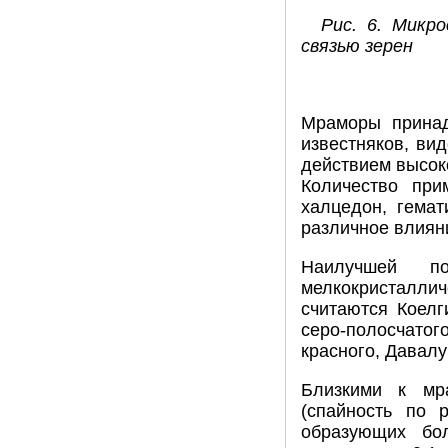
Рис. 6. Микро
связью зерен
Мраморы принад
известняков, ви
действием высок
Количество при
халцедон, гемат
различное влияни
Наилучшей по
мелкокристалли
считаются Коелг
серо-полосчатог
красного, Давалу
Близкими к мр
(спайность по 
образующих бо