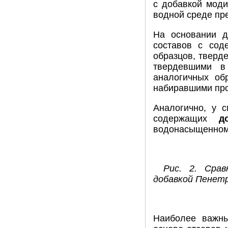
с добавкой мод
водной среде пр
На основании 
составов с сод
образцов, тверд
твердевшими в
аналогичных об
набиравшими про
Аналогично, у 
содержащих
д
водонасыщенном с
Рис. 2. Сра
добавкой Пенетр
Наиболее важны