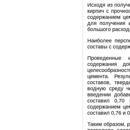
Исходя из получ
кирпич с прочно
содержанием це
для получения и
большого расход
Наиболее персп
составы с содер
Проведенные и
содержания до
целесообразност
цемента. Резул
составов, твер
водную среду ч
введении добав
составил 0,70 
содержанием цем
составил 0,76 и 
Таким образом, 