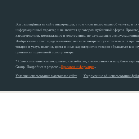
Вся размещённая на сайте информация, в том числе информация об услугах и их
информационный характер и не является договором публичной оферты. Производи
характеристики, комплектацию и конструкцию, не ухудшающие эксплуатационные 
Изображения и цвет представленного на сайте товара могут отличаться от ориг
товаров и услуг, наличия, цвета и иных характеристик товаров обращаться к кон
произвести тщательный осмотр товара.
* Словосочетания «лего-кирпич», «лего-блок», «лего-станок» и подобные вариац
Group. Подробнее в разделе «
Правовая информация
»
Условия использования материалов сайта
Уведомление об использовании файл