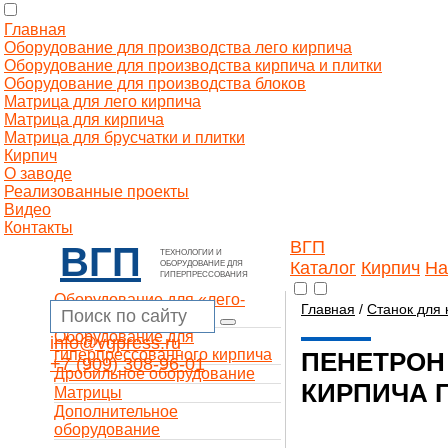
Главная
Оборудование для производства лего кирпича
Оборудование для производства кирпича и плитки
Оборудование для производства блоков
Матрица для лего кирпича
Матрица для кирпича
Матрица для брусчатки и плитки
Кирпич
О заводе
Реализованные проекты
Видео
Контакты
ВГП
ВГП
ТЕХНОЛОГИИ И
Каталог
Кирпич
На
ОБОРУДОВАНИЕ ДЛЯ
ГИПЕРПРЕССОВАНИЯ
Оборудование для «лего-
Главная
/
Станок для 
кирпича»
Оборудование для
info@vgpress.ru
гиперпрессованного кирпича
ПЕНЕТРОН
+7 (909) 308-96-01
Дробильное оборудование
КИРПИЧА 
Матрицы
Дополнительное
оборудование