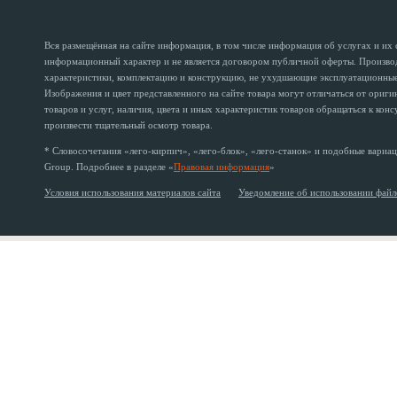
Вся размещённая на сайте информация, в том числе информация об услугах и их
информационный характер и не является договором публичной оферты. Производи
характеристики, комплектацию и конструкцию, не ухудшающие эксплуатационные 
Изображения и цвет представленного на сайте товара могут отличаться от ориг
товаров и услуг, наличия, цвета и иных характеристик товаров обращаться к кон
произвести тщательный осмотр товара.
* Словосочетания «лего-кирпич», «лего-блок», «лего-станок» и подобные вариац
Group. Подробнее в разделе «
Правовая информация
»
Условия использования материалов сайта
Уведомление об использовании файл