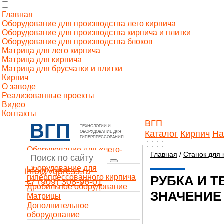
Главная
Оборудование для производства лего кирпича
Оборудование для производства кирпича и плитки
Оборудование для производства блоков
Матрица для лего кирпича
Матрица для кирпича
Матрица для брусчатки и плитки
Кирпич
О заводе
Реализованные проекты
Видео
Контакты
ВГП
ВГП
ТЕХНОЛОГИИ И
Каталог
Кирпич
На
ОБОРУДОВАНИЕ ДЛЯ
ГИПЕРПРЕССОВАНИЯ
Оборудование для «лего-
Главная
/
Станок для 
кирпича»
Оборудование для
info@vgpress.ru
гиперпрессованного кирпича
РУБКА И 
+7 (909) 308-96-01
Дробильное оборудование
ЗНАЧЕНИЕ
Матрицы
Дополнительное
оборудование