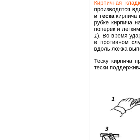
Кирпичная клад
производятся вд
и теска
кирпича 
рубке кирпича н
поперек и легким
1
). Во время уда
в противном слу
вдоль ложка выпо
Теску кирпича п
тески поддержив