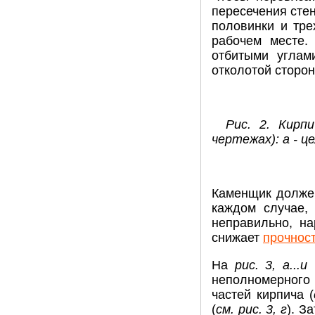
пересечения стен
половинки и тре
рабочем месте.
отбитыми углам
отколотой сторон
Рис. 2. Кирп
чертежах): а - ц
Каменщик должен
каждом случае,
неправильно, на
снижает
прочност
На
рис. 3, а...и
п
неполномерного 
частей кирпича (
(
см. рис. 3, г
). З