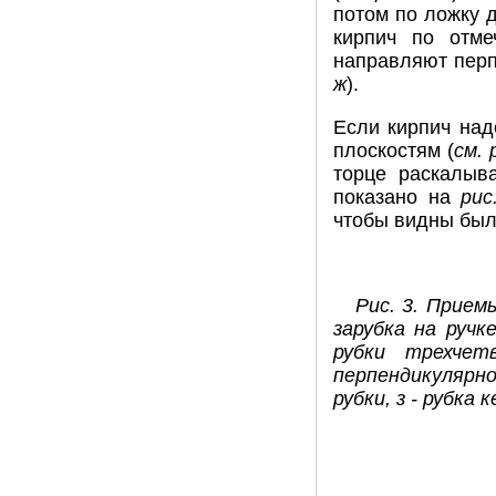
потом по ложку д
кирпич по отме
направляют перп
ж
).
Если кирпич над
плоскостям (
см. 
торце раскалыв
показано на
рис
чтобы видны был
Рис. 3. Прием
зарубка на ручк
рубки трехчет
перпендикулярн
рубки, з - рубка 