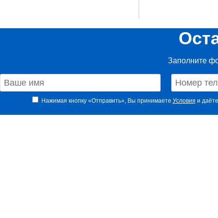
Ост
Заполните фо
Нажимая кнопку «Отправить», Вы принимаете
Условия
и даёте