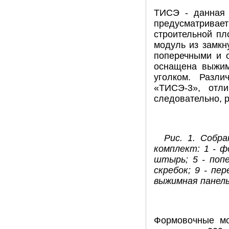
ТИСЭ - данная 
предусматривае
строительной пл
модуль из замкн
поперечными и 
оснащена выжим
уголком. Разл
«ТИСЭ-3», отл
следовательно, 
Рис. 1. Собр
комплект: 1 - ф
штырь; 5 - попе
скребок; 9 - пе
выжимная панел
Формовочные мо