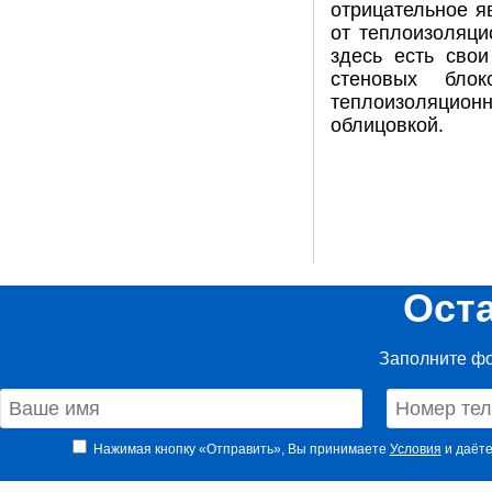
отрицательное я
от теплоизоляци
здесь есть свои
стеновых блок
теплоизоляцион
облицовкой.
Ост
Заполните фо
Нажимая кнопку «Отправить», Вы принимаете
Условия
и даёте