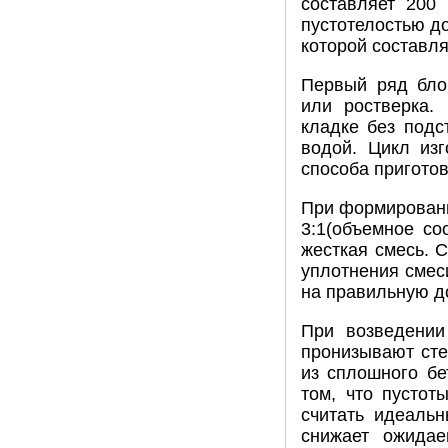
составляет 200
пустотелостью д
которой составля
Первый ряд бло
или ростверка.
кладке без подс
водой. Цикл изг
способа пригото
При формировани
3:1(объемное со
жесткая смесь. 
уплотнения смес
на правильную д
При возведении
пронизывают стен
из сплошного бе
том, что пустот
считать идеальн
снижает ожидае