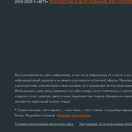
2019-2026 © «ВГП»
ТЕХНОЛОГИИ И ОБОРУДОВАНИЕ ДЛЯ ГИПЕР
Вся размещённая на сайте информация, в том числе информация об услугах и их
информационный характер и не является договором публичной оферты. Производи
характеристики, комплектацию и конструкцию, не ухудшающие эксплуатационные 
Изображения и цвет представленного на сайте товара могут отличаться от ориг
товаров и услуг, наличия, цвета и иных характеристик товаров обращаться к кон
произвести тщательный осмотр товара.
* Словосочетания «лего-кирпич», «лего-блок», «лего-станок» и подобные вариац
Group. Подробнее в разделе «
Правовая информация
»
Условия использования материалов сайта
Уведомление об использовании файл