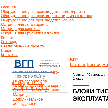
Главная
Оборудование для производства лего кирпича
Оборудование для производства кирпича и плитки
Оборудование для производства блоков
Матрица для лего кирпича
Матрица для кирпича
Матрица для брусчатки и плитки
Кирпич
О заводе
Реализованные проекты
Видео
Контакты
ВГП
ВГП
ТЕХНОЛОГИИ И
Каталог
Кирпич
На
ОБОРУДОВАНИЕ ДЛЯ
ГИПЕРПРЕССОВАНИЯ
Оборудование для «лего-
Главная
/
Станок для 
кирпича»
блоков
Оборудование для
info@vgpress.ru
гиперпрессованного кирпича
+7 (909) 308-96-01
БЛОКИ ТИ
Дробильное оборудование
Матрицы
ЭКСПЛУАТ
Дополнительное
оборудование