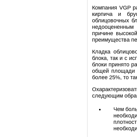
Компания VGP ра
кирпича и бру
облицовочных бл
недооцененным 
причине высокой
преимущества пе
Кладка облицов
блока, так и с 
блоки принято р
общей площади б
более 25%, то та
Охарактеризова
следующим обра
Чем боль
необходи
плотност
необходи