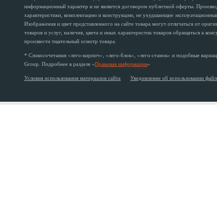
информационный характер и не является договором публичной оферты. Производи
характеристики, комплектацию и конструкцию, не ухудшающие эксплуатационные 
Изображения и цвет представленного на сайте товара могут отличаться от ориг
товаров и услуг, наличия, цвета и иных характеристик товаров обращаться к кон
произвести тщательный осмотр товара.
* Словосочетания «лего-кирпич», «лего-блок», «лего-станок» и подобные вариац
Group. Подробнее в разделе «
Правовая информация
»
Условия использования материалов сайта
Уведомление об использовании файл