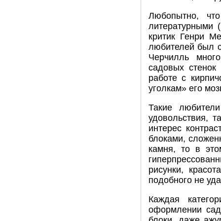
Любопытно, что
литературными 
критик Генри М
любителей был с
Черчилль много
садовых стенок
работе с кирпич
уголкам» его моз
Такие любители
удовольствия, т
интерес контрас
блоками, сложенн
камня, то в эт
гиперпрессован
рисунки, красот
подобного не уда
Каждая катего
оформлении сад
блоки, даже ажу