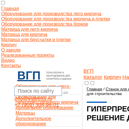
Главная
Оборудование для производства лего кирпича
Оборудование для производства кирпича и плитки
Оборудование для производства блоков
Матрица для лего кирпича
Матрица для кирпича
Матрица для брусчатки и плитки
Кирпич
О заводе
Реализованные проекты
Видео
Контакты
ВГП
ВГП
ТЕХНОЛОГИИ И
Каталог
Кирпич
На
ОБОРУДОВАНИЕ ДЛЯ
ГИПЕРПРЕССОВАНИЯ
Оборудование для «лего-
Главная
/
Станок для 
кирпича»
для строительства
Оборудование для
info@vgpress.ru
гиперпрессованного кирпича
+7 (909) 308-96-01
ГИПЕРПРЕ
Дробильное оборудование
Матрицы
РЕШЕНИЕ 
Дополнительное
оборудование