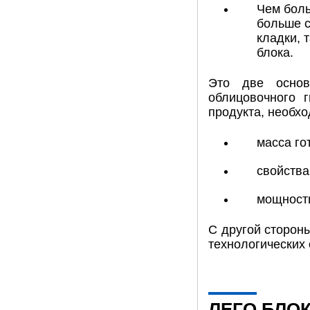
Чем боль
больше с
кладки, 
блока.
Это две основ
облицовочного 
продукта, необх
масса го
свойства
мощность
С другой сторон
технологических
ЛЕГО БЛО