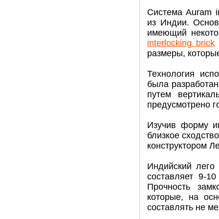
Система Auram in
из Индии. Осно
имеющий некото
interlocking brick
размеры, которы
Технология исп
была разработан
путем вертикал
предусмотрено г
Изучив форму и
близкое сходство
конструктором Ле
Индийский лего 
составляет 9-10
Прочность замк
которые, на ос
составлять не ме