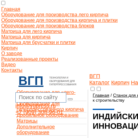
Главная
Оборудование для производства лего кирпича
Оборудование для производства кирпича и плитки
Оборудование для производства блоков
Матрица для лего кирпича
Матрица для кирпича
Матрица для брусчатки и плитки
Кирпич
О заводе
Реализованные проекты
Видео
Контакты
ВГП
ВГП
ТЕХНОЛОГИИ И
Каталог
Кирпич
На
ОБОРУДОВАНИЕ ДЛЯ
ГИПЕРПРЕССОВАНИЯ
Оборудование для «лего-
Главная
/
Станок для 
кирпича»
к строительству
Оборудование для
info@vgpress.ru
гиперпрессованного кирпича
+7 (909) 308-96-01
ИНДИЙСКИ
Дробильное оборудование
Матрицы
ИННОВАЦИ
Дополнительное
оборудование