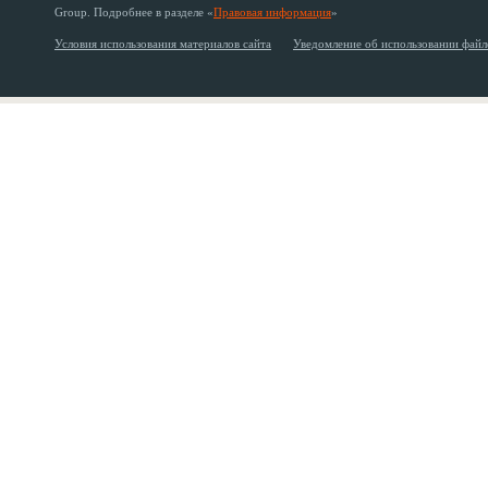
Group. Подробнее в разделе «
Правовая информация
»
Условия использования материалов сайта
Уведомление об использовании файл