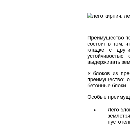
Преимущество по
состоит в том, 
кладке с друг
устойчивостью 
выдерживать зем
У блоков из пре
преимущество: о
бетонные блоки.
Особые преимуще
Лего бло
землетря
пустотел