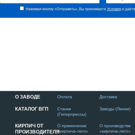
Нажимая кнопку «Отправить», Вы принимаете
Условия
и даёте
О ЗАВОДЕ
Оплата
Доставка
КАТАЛОГ ВГП
Станки
Заводы (Линии)
(Гиперпрессы)
КИРПИЧ ОТ
О применении
О производстве
«кирпича-лего»
«кирпича-лего»
ПРОИЗВОДИТЕЛЯ