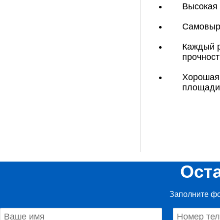
Высокая 
Самовыра
Каждый р
прочност
Хорошая 
площади
Ост
Заполните фо