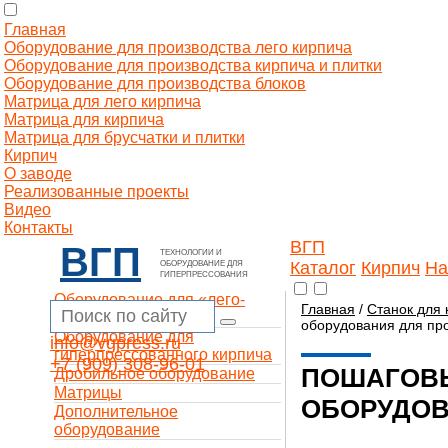
Главная
Оборудование для производства лего кирпича
Оборудование для производства кирпича и плитки
Оборудование для производства блоков
Матрица для лего кирпича
Матрица для кирпича
Матрица для брусчатки и плитки
Кирпич
О заводе
Реализованные проекты
Видео
Контакты
ВГП
ВГП
ТЕХНОЛОГИИ И
Каталог
Кирпич
На
ОБОРУДОВАНИЕ ДЛЯ
ГИПЕРПРЕССОВАНИЯ
Оборудование для «лего-
Главная
/
Станок для 
кирпича»
оборудования для пр
Оборудование для
info@vgpress.ru
гиперпрессованного кирпича
+7 (909) 308-96-01
ПОШАГОВЫ
Дробильное оборудование
Матрицы
ОБОРУДОВ
Дополнительное
оборудование