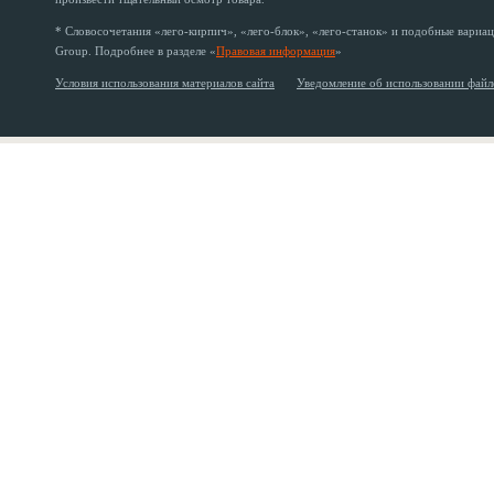
* Словосочетания «лего-кирпич», «лего-блок», «лего-станок» и подобные вариац
Group. Подробнее в разделе «
Правовая информация
»
Условия использования материалов сайта
Уведомление об использовании файл