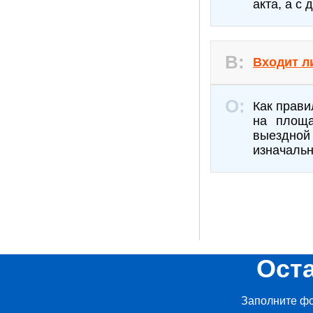
акта, а с 
Входит л
Как прави
на площа
выездно
изначальн
Ост
Заполните фо