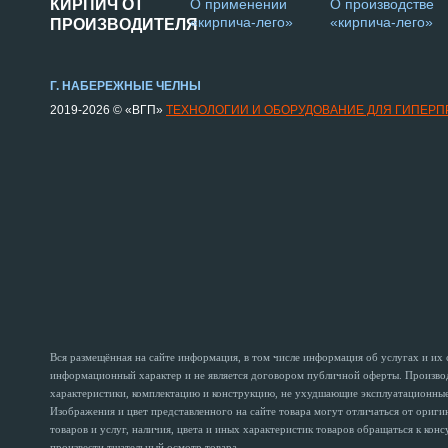
КИРПИЧ ОТ
О применении
О производстве
«кирпича-лего»
«кирпича-лего»
ПРОИЗВОДИТЕЛЯ
Г. НАБЕРЕЖНЫЕ ЧЕЛНЫ
2019-2026 © «ВГП»
ТЕХНОЛОГИИ И ОБОРУДОВАНИЕ ДЛЯ ГИПЕР
Вся размещённая на сайте информация, в том числе информация об услугах и их
информационный характер и не является договором публичной оферты. Производи
характеристики, комплектацию и конструкцию, не ухудшающие эксплуатационные 
Изображения и цвет представленного на сайте товара могут отличаться от ориг
товаров и услуг, наличия, цвета и иных характеристик товаров обращаться к кон
произвести тщательный осмотр товара.