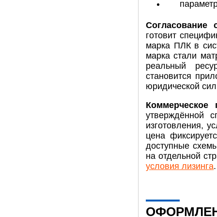
параметр
Согласование 
готовит специфи
марка ПЛК в сис
марка стали мат
реальный ресу
становится при
юридической сил
Коммерческое 
утверждённой с
изготовления, у
цена фиксируетс
доступные схем
на отдельной ст
условия лизинга
.
ОФОРМЛЕН