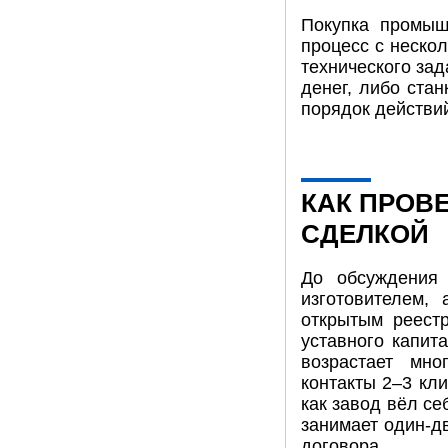
Покупка промыш
процесс с неско
технического за
денег, либо ста
порядок действий
КАК ПРОВ
СДЕЛКОЙ
До обсуждения 
изготовителем,
открытым реестр
уставного капит
возрастает мно
контакты 2–3 кли
как завод вёл се
занимает один-д
договора.