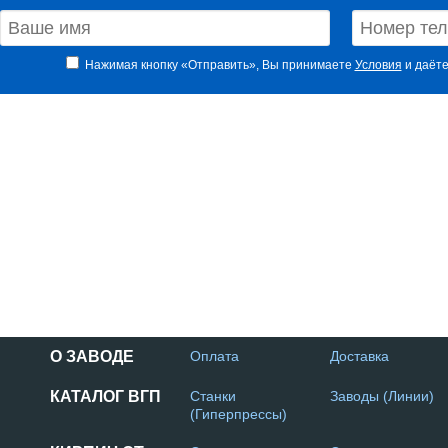
Нажимая кнопку «Отправить», Вы принимаете
Условия
и даёте
О ЗАВОДЕ
Оплата
Доставка
КАТАЛОГ ВГП
Станки
Заводы (Линии)
(Гиперпрессы)