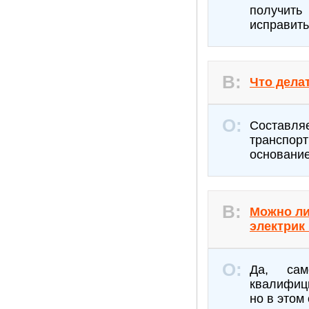
получить
исправить
Что дела
Составляе
транспорт
основание
Можно ли
электрик
Да, сам
квалифиц
но в этом