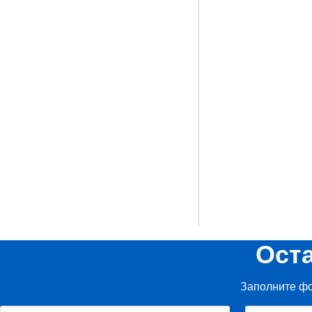
Ост
Заполните фо