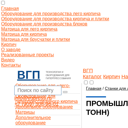
Главная
Оборудование для производства лего кирпича
Оборудование для производства кирпича и плитки
Оборудование для производства блоков
Матрица для лего кирпича
Матрица для кирпича
Матрица для брусчатки и плитки
Кирпич
О заводе
Реализованные проекты
Видео
Контакты
ВГП
ВГП
ТЕХНОЛОГИИ И
Каталог
Кирпич
На
ОБОРУДОВАНИЕ ДЛЯ
ГИПЕРПРЕССОВАНИЯ
Оборудование для «лего-
Главная
/
Станки для 
кирпича»
Оборудование для
info@vgpress.ru
гиперпрессованного кирпича
ПРОМЫШЛЕН
+7 (909) 308-96-01
Дробильное оборудование
ТОНН)
Матрицы
Дополнительное
оборудование