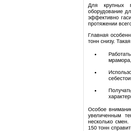
Для крупных п
оборудование дл
эффективно гаси
протяжении всег
Главная особенн
тонн снизу. Така
Работать
мрамора,
Использо
себестои
Получать
характер
Особое внимание
увеличенным те
несколько смен.
150 тонн справи