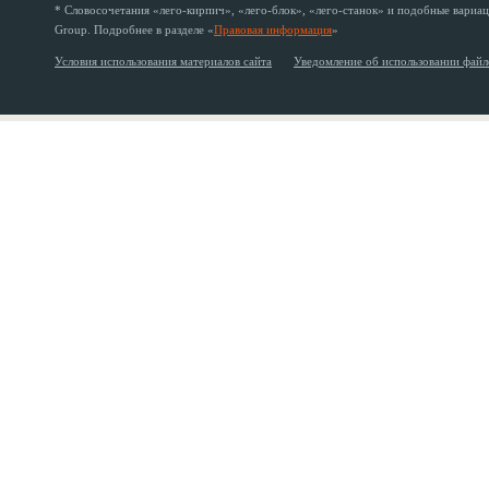
* Словосочетания «лего-кирпич», «лего-блок», «лего-станок» и подобные вариац
Group. Подробнее в разделе «
Правовая информация
»
Условия использования материалов сайта
Уведомление об использовании файл