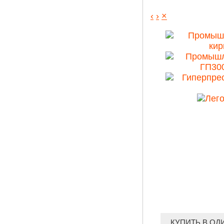
‹
›
×
КУПИТЬ В ОД