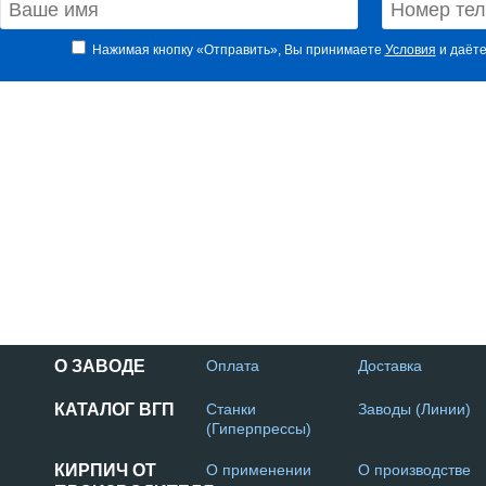
Нажимая кнопку «Отправить», Вы принимаете
Условия
и даёте
О ЗАВОДЕ
Оплата
Доставка
КАТАЛОГ ВГП
Станки
Заводы (Линии)
(Гиперпрессы)
КИРПИЧ ОТ
О применении
О производстве