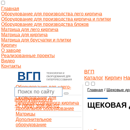
Главная
Оборудование для производства лего кирпича
Оборудование для производства кирпича и плитки
Оборудование для производства блоков
Матрица для лего кирпича
Матрица для кирпича
Матрица для брусчатки и плитки
Кирпич
О заводе
Реализованные проекты
Видео
Контакты
ВГП
ВГП
ТЕХНОЛОГИИ И
Каталог
Кирпич
На
ОБОРУДОВАНИЕ ДЛЯ
ГИПЕРПРЕССОВАНИЯ
Оборудование для «лего-
Главная
/
Щековые др
кирпича»
Оборудование для
info@vgpress.ru
гиперпрессованного кирпича
ЩЕКОВАЯ 
+7 (909) 308-96-01
Дробильное оборудование
Матрицы
Дополнительное
оборудование