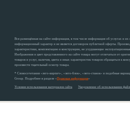
Вся размещённая на сайте информация, в том числе информация об услугах и их
информационный характер и не является договором публичной оферты. Производи
характеристики, комплектацию и конструкцию, не ухудшающие эксплуатационные 
Изображения и цвет представленного на сайте товара могут отличаться от ориг
товаров и услуг, наличия, цвета и иных характеристик товаров обращаться к кон
произвести тщательный осмотр товара.
* Словосочетания «лего-кирпич», «лего-блок», «лего-станок» и подобные вариац
Group. Подробнее в разделе «
Правовая информация
»
Условия использования материалов сайта
Уведомление об использовании файл