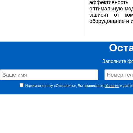
эффективность
оптимальную мод
зависит от ком
оборудование и 
Ост
Заполните фо
Нажимая кнопку «Отправить», Вы принимаете
Условия
и даёте