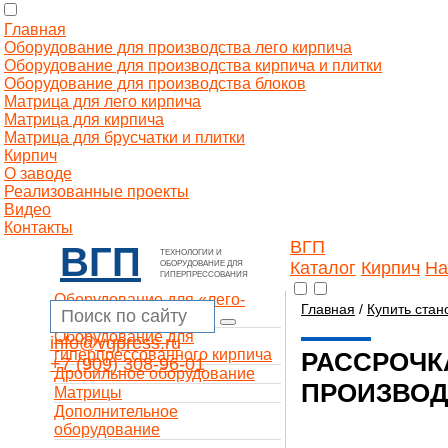
Главная
Оборудование для производства лего кирпича
Оборудование для производства кирпича и плитки
Оборудование для производства блоков
Матрица для лего кирпича
Матрица для кирпича
Матрица для брусчатки и плитки
Кирпич
О заводе
Реализованные проекты
Видео
Контакты
ВГП
ВГП
ТЕХНОЛОГИИ И
Каталог
Кирпич
На
ОБОРУДОВАНИЕ ДЛЯ
ГИПЕРПРЕССОВАНИЯ
Оборудование для «лего-
Главная
/
Купить стан
кирпича»
Оборудование для
info@vgpress.ru
гиперпрессованного кирпича
РАССРОЧК
+7 (909) 308-96-01
Дробильное оборудование
ПРОИЗВОД
Матрицы
Дополнительное
оборудование