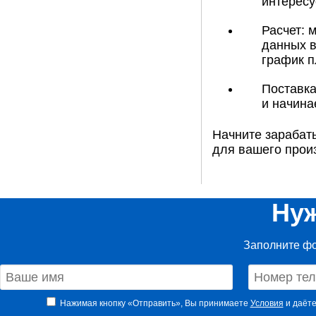
интересу
Расчет: 
данных в
график п
Поставка
и начина
Начните зарабат
для вашего прои
Нуж
Заполните фо
Нажимая кнопку «Отправить», Вы принимаете
Условия
и даёте