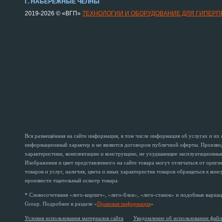
Г. НАБЕРЕЖНЫЕ ЧЕЛНЫ
2019-2026 © «ВГП»
ТЕХНОЛОГИИ И ОБОРУДОВАНИЕ ДЛЯ ГИПЕР
Вся размещённая на сайте информация, в том числе информация об услугах и их
информационный характер и не является договором публичной оферты. Производи
характеристики, комплектацию и конструкцию, не ухудшающие эксплуатационные 
Изображения и цвет представленного на сайте товара могут отличаться от ориг
товаров и услуг, наличия, цвета и иных характеристик товаров обращаться к кон
произвести тщательный осмотр товара.
* Словосочетания «лего-кирпич», «лего-блок», «лего-станок» и подобные вариац
Group. Подробнее в разделе «
Правовая информация
»
Условия использования материалов сайта
Уведомление об использовании файл