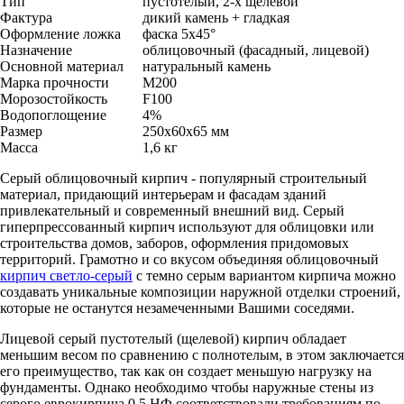
Тип
пустотелый, 2-х щелевой
Фактура
дикий камень + гладкая
Оформление ложка
фаска 5x45°
Назначение
облицовочный (фасадный, лицевой)
Основной материал
натуральный камень
Марка прочности
M200
Морозостойкость
F100
Водопоглощение
4%
Размер
250x60x65 мм
Масса
1,6 кг
Серый облицовочный кирпич - популярный строительный
материал, придающий интерьерам и фасадам зданий
привлекательный и современный внешний вид. Серый
гиперпрессованный кирпич используют для облицовки или
строительства домов, заборов, оформления придомовых
территорий. Грамотно и со вкусом объединяя облицовочный
кирпич светло-серый
с темно серым вариантом кирпича можно
создавать уникальные композиции наружной отделки строений,
которые не останутся незамеченными Вашими соседями.
Лицевой серый пустотелый (щелевой) кирпич обладает
меньшим весом по сравнению с полнотелым, в этом заключается
его преимущество, так как он создает меньшую нагрузку на
фундаменты. Однако необходимо чтобы наружные стены из
серого еврокирпича 0,5 НФ соответствовали требованиям по