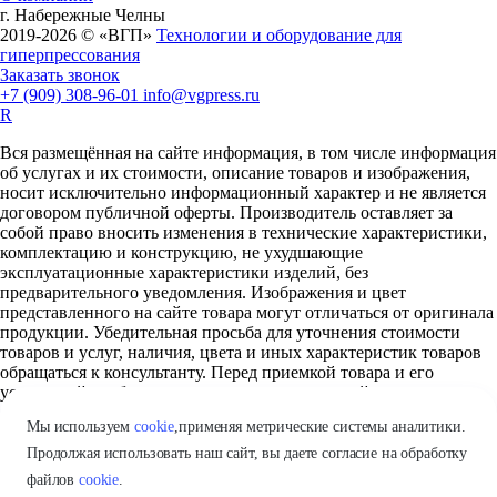
г. Набережные Челны
2019-2026 © «ВГП»
Технологии и оборудование для
гиперпрессования
Заказать звонок
+7 (909) 308-96-01
info@vgpress.ru
R
Вся размещённая на сайте информация, в том числе информация
об услугах и их стоимости, описание товаров и изображения,
носит исключительно информационный характер и не является
договором публичной оферты. Производитель оставляет за
собой право вносить изменения в технические характеристики,
комплектацию и конструкцию, не ухудшающие
эксплуатационные характеристики изделий, без
предварительного уведомления. Изображения и цвет
представленного на сайте товара могут отличаться от оригинала
продукции. Убедительная просьба для уточнения стоимости
товаров и услуг, наличия, цвета и иных характеристик товаров
обращаться к консультанту. Перед приемкой товара и его
установкой необходимо произвести тщательный осмотр товара.
Мы используем
cookie
,
применяя метрические системы аналитики.
* Словосочетания «лего-кирпич», «лего-блок», «лего-станок» и
подобные вариации используются как имена нарицательные.
Продолжая использовать наш сайт, вы даете согласие на обработку
Сайт не связан с LEGO Group. Подробнее в разделе «
Правовая
файлов
cookie
.
информация
»