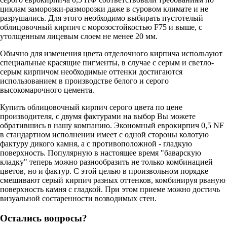
циклам заморозки-разморозки даже в суровом климате и не
разрушались. Для этого необходимо выбирать пустотелый
облицовочный кирпич с морозостойкостью F75 и выше, с
утолщенным лицевым слоем не менее 20 мм.
Обычно для изменения цвета отделочного кирпича используют
специальные красящие пигменты, в случае с серым и светло-
серым кирпичом необходимые оттенки достигаются
использованием в производстве белого и серого
высокомарочного цемента.
Купить облицовочный кирпич серого цвета по цене
производителя, с двумя фактурами на выбор Вы можете
обратившись в нашу компанию. Экономный еврокирпич 0,5 NF
в стандартном исполнении имеет с одной стороны колотую
фактуру дикого камня, а с противоположной - гладкую
поверхность. Популярную в настоящее время "баварскую
кладку" теперь можно разнообразить не только комбинацией
цветов, но и фактур. С этой целью в произвольном порядке
смешивают серый кирпич разных оттенков, комбинируя рваную
поверхность камня с гладкой. При этом приеме можно достичь
визуальной состаренности возводимых стен.
Остались вопросы?