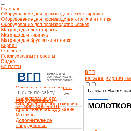
Главная
Оборудование для производства лего кирпича
Оборудование для производства кирпича и плитки
Оборудование для производства блоков
Матрица для лего кирпича
Матрица для кирпича
Матрица для брусчатки и плитки
Кирпич
О заводе
Реализованные проекты
Видео
Контакты
ВГП
ВГП
ТЕХНОЛОГИИ И
Каталог
Кирпич
На
ОБОРУДОВАНИЕ ДЛЯ
ГИПЕРПРЕССОВАНИЯ
Оборудование для «лего-
Главная
/
Молотковые
кирпича»
Оборудование для
info@vgpress.ru
гиперпрессованного кирпича
МОЛОТКОВ
+7 (909) 308-96-01
Дробильное оборудование
Матрицы
Дополнительное
оборудование