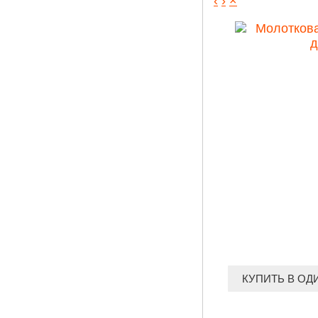
‹
›
×
КУПИТЬ В ОД