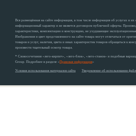
Вся размещённая на сайте информация, в том числе информация об услугах и их
информационный характер и не является договором публичной оферты. Производи
характеристики, комплектацию и конструкцию, не ухудшающие эксплуатационные 
Изображения и цвет представленного на сайте товара могут отличаться от ориг
товаров и услуг, наличия, цвета и иных характеристик товаров обращаться к кон
произвести тщательный осмотр товара.
* Словосочетания «лего-кирпич», «лего-блок», «лего-станок» и подобные вариац
Group. Подробнее в разделе «
Правовая информация
»
Условия использования материалов сайта
Уведомление об использовании файл