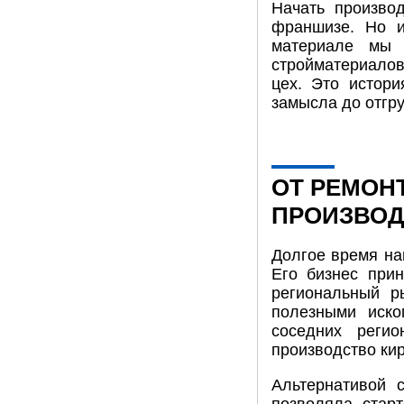
Начать произво
франшизе. Но и
материале мы 
стройматериало
цех. Это истори
замысла до отгр
ОТ РЕМОН
ПРОИЗВОД
Долгое время на
Его бизнес при
региональный р
полезными иско
соседних регио
производство ки
Альтернативой 