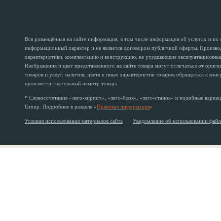
Вся размещённая на сайте информация, в том числе информация об услугах и их
информационный характер и не является договором публичной оферты. Производи
характеристики, комплектацию и конструкцию, не ухудшающие эксплуатационные 
Изображения и цвет представленного на сайте товара могут отличаться от ориг
товаров и услуг, наличия, цвета и иных характеристик товаров обращаться к кон
произвести тщательный осмотр товара.
* Словосочетания «лего-кирпич», «лего-блок», «лего-станок» и подобные вариац
Group. Подробнее в разделе «
Правовая информация
»
Условия использования материалов сайта
Уведомление об использовании файл