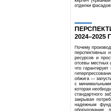
кирпич («рваный
отделки фасадов
ПЕРСПЕКТ
2024–2025
Почему производ
перспективных н
ресурсов и прос
отсевы местных 
что гарантирует
гиперпрессован
обжига — запуст
с минимальными
которая необход
стандартного за
закрывая потреб
надежным фунд
оборудование 