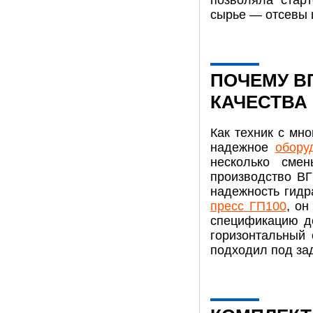
позволяла стар
сырье — отсевы 
ПОЧЕМУ В
КАЧЕСТВА
Как техник с мн
надежное
обору
несколько сме
производство ВГ
надежность гидр
пресс ГП100
, он
спецификацию до
горизонтальный 
подходил под зад