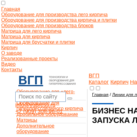
Главная
Оборудование для производства лего кирпича
Оборудование для производства кирпича и плитки
Оборудование для производства блоков
Матрица для лего кирпича
Матрица для кирпича
Матрица для брусчатки и плитки
Кирпич
О заводе
Реализованные проекты
Видео
Контакты
ВГП
ВГП
ТЕХНОЛОГИИ И
Каталог
Кирпич
На
ОБОРУДОВАНИЕ ДЛЯ
ГИПЕРПРЕССОВАНИЯ
Оборудование для «лего-
Главная
/
Линии для л
кирпича»
Оборудование для
info@vgpress.ru
гиперпрессованного кирпича
БИЗНЕС Н
+7 (909) 308-96-01
Дробильное оборудование
ЗАПУСКА Л
Матрицы
Дополнительное
оборудование