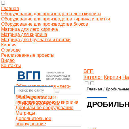
Главная
Оборудование для производства лего кирпича
Оборудование для производства кирпича и плитки
Оборудование для производства блоков
Матрица для лего кирпича
Матрица для кирпича
Матрица для брусчатки и плитки
Кирпич
О заводе
Реализованные проекты
Видео
Контакты
ВГП
ВГП
ТЕХНОЛОГИИ И
Каталог
Кирпич
На
ОБОРУДОВАНИЕ ДЛЯ
ГИПЕРПРЕССОВАНИЯ
Оборудование для «лего-
Главная
/
Дробильные
кирпича»
info@vgpress.ru
Оборудование для
гиперпрессованного кирпича
ДРОБИЛЬН
+7 (909) 308-96-01
Дробильное оборудование
Матрицы
Дополнительное
оборудование