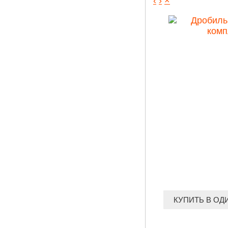
‹
›
×
КУПИТЬ В ОД