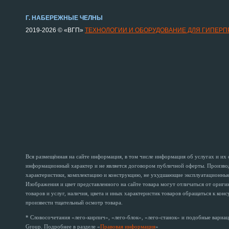
Г. НАБЕРЕЖНЫЕ ЧЕЛНЫ
2019-2026 © «ВГП»
ТЕХНОЛОГИИ И ОБОРУДОВАНИЕ ДЛЯ ГИПЕР
Вся размещённая на сайте информация, в том числе информация об услугах и их
информационный характер и не является договором публичной оферты. Производи
характеристики, комплектацию и конструкцию, не ухудшающие эксплуатационные 
Изображения и цвет представленного на сайте товара могут отличаться от ориг
товаров и услуг, наличия, цвета и иных характеристик товаров обращаться к кон
произвести тщательный осмотр товара.
* Словосочетания «лего-кирпич», «лего-блок», «лего-станок» и подобные вариац
Group. Подробнее в разделе «
Правовая информация
»