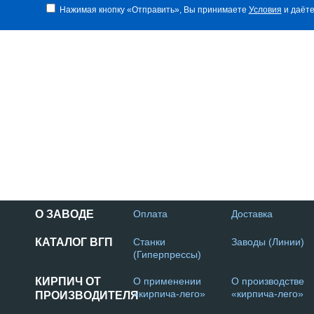
Нажимая кнопку «Отправить», Вы принимаете
Условия
и даёте
О ЗАВОДЕ
Оплата
Доставка
КАТАЛОГ ВГП
Станки
Заводы (Линии)
(Гиперпрессы)
КИРПИЧ ОТ
О применении
О производстве
«кирпича-лего»
«кирпича-лего»
ПРОИЗВОДИТЕЛЯ