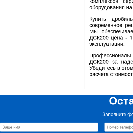
комплексов сер
оборудования на
Купить дробил
современное ре
Мы обеспечивае
ДСК200 цена - п
эксплуатации.
Профессионалы 
ДСК200 за надё
Убедитесь в этом
расчета стоимост
Ост
Заполните фо