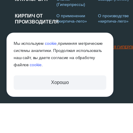
(Гиперпрессы)
КИРПИЧ ОТ
О применении
О производстве
«кирпича-лего»
«кирпича-лего»
ПРОИЗВОДИТЕЛЯ
Г. НАБЕРЕЖНЫЕ ЧЕЛНЫ
Мы используем
cookie
,
применяя метрические
2019-2026 © «ВГП»
ТЕХНОЛОГИИ И ОБОРУДОВАНИЕ ДЛЯ ГИПЕР
системы аналитики. Продолжая использовать
наш сайт, вы даете согласие на обработку
файлов
cookie
.
Хорошо
Вся размещённая на сайте информация, в том числе информация об услугах и их
договором публичной оферты. Производитель оставляет за собой право вносить
характеристики изделий, без предварительного уведомления. Изображения и цвет