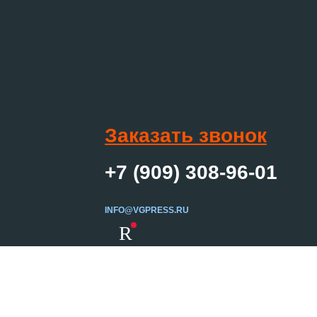
Заказать звонок
+7 (909) 308-96-01
INFO@VGPRESS.RU
R
Создание сайта
ер и не является
Вебцентр
сплуатационные
 просьба для уточнения