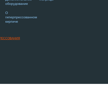
оборудование
О
гиперпрессованном
кирпиче
ПРЕССОВАНИЯ
 стоимости, описание товаров и изображения, носит исключительно информационный характ
 изменения в технические характеристики, комплектацию и конструкцию, не ухудшающие эк
 представленного на сайте товара могут отличаться от оригинала продукции. Убедительная