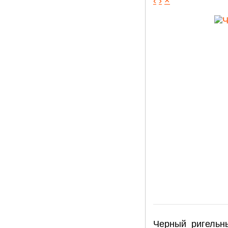
‹
›
×
Черный ригельн