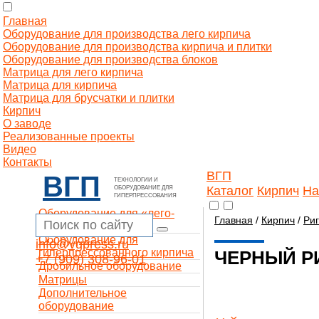
Главная
Оборудование для производства лего кирпича
Оборудование для производства кирпича и плитки
Оборудование для производства блоков
Матрица для лего кирпича
Матрица для кирпича
Матрица для брусчатки и плитки
Кирпич
О заводе
Реализованные проекты
Видео
Контакты
ВГП
ВГП
ТЕХНОЛОГИИ И
Каталог
Кирпич
На
ОБОРУДОВАНИЕ ДЛЯ
ГИПЕРПРЕССОВАНИЯ
Оборудование для «лего-
Главная
/
Кирпич
/
Ри
кирпича»
Оборудование для
info@vgpress.ru
гиперпрессованного кирпича
ЧЕРНЫЙ Р
+7 (909) 308-96-01
Дробильное оборудование
Матрицы
Дополнительное
оборудование